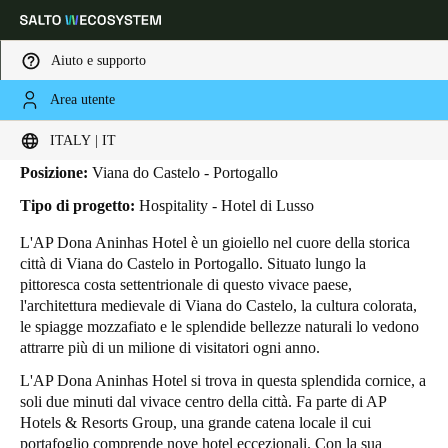
Aiuto e supporto
Area utente
HOME
INDUSTRIE
BUSINESS CASES
AP DONA ANINHAS
AP Dona Aninhas
Scegli la tua posizione e le impostazioni della lingua
ITALY | IT
Posizione:
Viana do Castelo - Portogallo
Europe
North America
Caribbean - Lati
Global
Tipo di progetto:
Hospitality - Hotel di Lusso
L'AP Dona Aninhas Hotel è un gioiello nel cuore della storica
Italy
|
Italiano
città di Viana do Castelo in Portogallo. Situato lungo la
pittoresca costa settentrionale di questo vivace paese,
l'architettura medievale di Viana do Castelo, la cultura colorata,
Germany
le spiagge mozzafiato e le splendide bellezze naturali lo vedono
Deutsch
attrarre più di un milione di visitatori ogni anno.
L'AP Dona Aninhas Hotel si trova in questa splendida cornice, a
Switzerland
soli due minuti dal vivace centro della città. Fa parte di AP
Deutsch
Français
Italiano
Hotels & Resorts Group, una grande catena locale il cui
portafoglio comprende nove hotel eccezionali. Con la sua