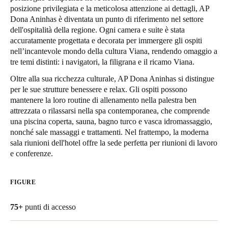
posizione privilegiata e la meticolosa attenzione ai dettagli, AP
United Kingdom
Dona Aninhas è diventata un punto di riferimento nel settore
English
dell'ospitalità della regione. Ogni camera e suite è stata
accuratamente progettata e decorata per immergere gli ospiti
Ireland
nell’incantevole mondo della cultura Viana, rendendo omaggio a
tre temi distinti: i navigatori, la filigrana e il ricamo Viana.
English
Oltre alla sua ricchezza culturale, AP Dona Aninhas si distingue
France
per le sue strutture benessere e relax. Gli ospiti possono
mantenere la loro routine di allenamento nella palestra ben
Français
attrezzata o rilassarsi nella spa contemporanea, che comprende
una piscina coperta, sauna, bagno turco e vasca idromassaggio,
Netherlands
nonché sale massaggi e trattamenti. Nel frattempo, la moderna
Nederlands
English
sala riunioni dell'hotel offre la sede perfetta per riunioni di lavoro
e conferenze.
Belgium
Français
Nederlands
English
FIGURE
Spain
75+
punti di accesso
Español