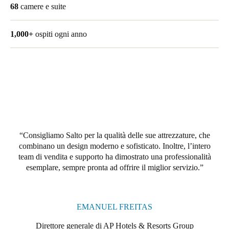
68
camere e suite
Portugal
Português
1,000+
ospiti ogni anno
Italy
Italiano
Russia
Russian
Poland
Consigliamo Salto per la qualità delle sue attrezzature, che
Polski
combinano un design moderno e sofisticato. Inoltre, l’intero
team di vendita e supporto ha dimostrato una professionalità
Czech Republic
esemplare, sempre pronta ad offrire il miglior servizio.
Čeština
Denmark
EMANUEL FREITAS
Danskere
English
Direttore generale di AP Hotels & Resorts Group