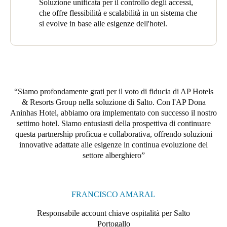
Soluzione unificata per il controllo degli accessi,
Gli ospiti e il personale possono anche godere della tranquillità
che offre flessibilità e scalabilità in un sistema che
di sapere che stanno contribuendo agli sforzi di sostenibilità ogni
si evolve in base alle esigenze dell'hotel.
volta che entrano o escono da una stanza. Presso AP Dona
Aninhas, ogni camera e suite è dotata dei dispositivi universali di
risparmio energetico (ESD) di Salto in una finitura blu
metallizzato, progettata per fornire risparmi fino al 65% sul
consumo di elettricità. Queste scariche elettrostatiche funzionano
spegnendo i sistemi di illuminazione e climatizzazione quando
Siamo profondamente grati per il voto di fiducia di AP Hotels
una stanza è vuota per lunghi periodi. Riconoscono solo le carte
& Resorts Group nella soluzione di Salto. Con l'AP Dona
autorizzate, garantendo così un controllo efficiente dei consumi
Aninhas Hotel, abbiamo ora implementato con successo il nostro
energetici.
settimo hotel. Siamo entusiasti della prospettiva di continuare
questa partnership proficua e collaborativa, offrendo soluzioni
Le innovative soluzioni di accesso di Salto si estendono anche
innovative adattate alle esigenze in continua evoluzione del
alle porte di servizio. Qui, le serrature wireless XS4 Original+,
settore alberghiero
con lettore nero e finitura in acciaio inox spazzolato, offrono un
accesso controllato alle aree riservate dell'hotel. Anche i lettori
da parete Salto Mullion e un lettore da parete standard sono stati
installati in punti strategici per facilitare l'accesso al retro e
FRANCISCO AMARAL
all'area di servizio da parte di personale autorizzato, il tutto
mantenendo il design e l'estetica dell'hotel.
Responsabile account chiave ospitalità per Salto
Portogallo