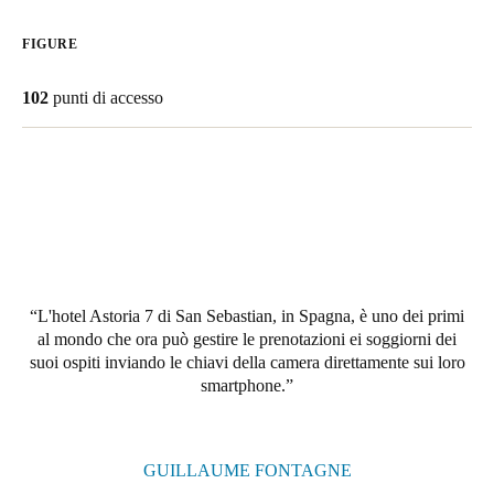
United Kingdom
FIGURE
English
102
punti di accesso
Ireland
English
France
Français
Netherlands
Nederlands
English
L'hotel Astoria 7 di San Sebastian, in Spagna, è uno dei primi
al mondo che ora può gestire le prenotazioni ei soggiorni dei
Belgium
suoi ospiti inviando le chiavi della camera direttamente sui loro
Français
Nederlands
English
smartphone.
Spain
Español
GUILLAUME FONTAGNE