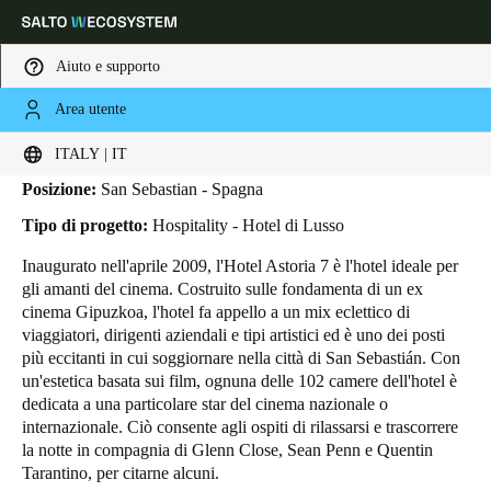
Aiuto e supporto
Area utente
HOME
INDUSTRIE
BUSINESS CASES
ASTORIA 7 HOTEL
Astoria 7 Hotel
Scegli la tua posizione e le impostazioni della lingua
ITALY | IT
Posizione:
San Sebastian - Spagna
Europe
North America
Caribbean - Lati
Global
Tipo di progetto:
Hospitality - Hotel di Lusso
Inaugurato nell'aprile 2009, l'Hotel Astoria 7 è l'hotel ideale per
Italy
|
Italiano
gli amanti del cinema. Costruito sulle fondamenta di un ex
cinema Gipuzkoa, l'hotel fa appello a un mix eclettico di
viaggiatori, dirigenti aziendali e tipi artistici ed è uno dei posti
Germany
più eccitanti in cui soggiornare nella città di San Sebastián. Con
Deutsch
un'estetica basata sui film, ognuna delle 102 camere dell'hotel è
dedicata a una particolare star del cinema nazionale o
internazionale. Ciò consente agli ospiti di rilassarsi e trascorrere
Switzerland
la notte in compagnia di Glenn Close, Sean Penn e Quentin
Deutsch
Français
Italiano
Tarantino, per citarne alcuni.