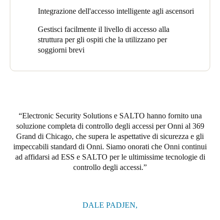
utilizzare comodamente i loro dispositivi mobili per accedere alle
Integrazione dell'accesso intelligente agli ascensori
aree comuni e ai loro appartamenti tramite l'applicazione JustIN
Gestisci facilmente il livello di accesso alla
Mobile di SALTO.
struttura per gli ospiti che la utilizzano per
La soluzione di accesso è integrata con l'applicazione Elevator di
soggiorni brevi
Braxos, che consente agli utenti di utilizzare anche un telefono
cellulare come credenziale quando si accede agli ascensori della
struttura. Un'altra richiesta speciale era l'integrazione dell'accesso
al garage nella soluzione che ESS ha ottenuto creando adesivi
specializzati da appendere alle auto per un facile accesso. ESS
ha anche aggiunto un tocco personale creando portachiavi
Electronic Security Solutions e SALTO hanno fornito una
personalizzati per Onni per incorporare il marchio della struttura.
soluzione completa di controllo degli accessi per Onni al 369
Grand di Chicago, che supera le aspettative di sicurezza e gli
impeccabili standard di Onni. Siamo onorati che Onni continui
ad affidarsi ad ESS e SALTO per le ultimissime tecnologie di
controllo degli accessi.
DALE PADJEN,