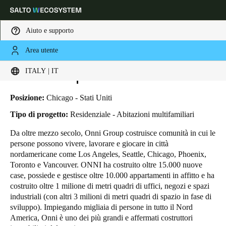
Aiuto e supporto
Area utente
HOME
INDUSTRIE
BUSINESS CASES
ONNI GROUP—369 GRAND
Scegli la tua posizione e le impostazioni della lingua
Onni Group—369 Grand
ITALY | IT
Europe
North America
Caribbean - Lati
Global
Posizione:
Chicago - Stati Uniti
Tipo di progetto:
Residenziale - Abitazioni multifamiliari
Italy
|
Italiano
Da oltre mezzo secolo, Onni Group costruisce comunità in cui le
persone possono vivere, lavorare e giocare in città
nordamericane come Los Angeles, Seattle, Chicago, Phoenix,
Germany
Toronto e Vancouver. ONNI ha costruito oltre 15.000 nuove
Deutsch
case, possiede e gestisce oltre 10.000 appartamenti in affitto e ha
costruito oltre 1 milione di metri quadri di uffici, negozi e spazi
industriali (con altri 3 milioni di metri quadri di spazio in fase di
Switzerland
sviluppo). Impiegando migliaia di persone in tutto il Nord
Deutsch
Français
Italiano
America, Onni è uno dei più grandi e affermati costruttori