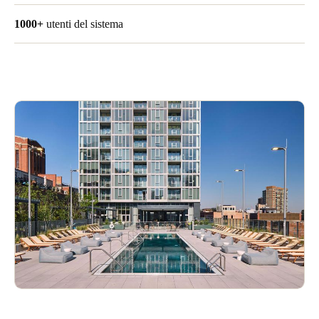
Portugal
1000+
utenti del sistema
Português
Italy
Italiano
Russia
Russian
Poland
Polski
Czech Republic
Čeština
Denmark
Danskere
English