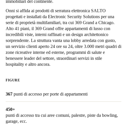
immobiliari del continente.
United Kingdom
Onni si affida ai prodotti di serratura elettronica SALTO
English
progettati e installati da Electronic Security Solutions per una
serie di proprietà multifamiliari, tra cui 369 Grand a Chicago.
Ireland
Alto 41 piani, il 369 Grand offre appartamenti di lusso con
incredibili viste, interni raffinati e un design architettonico
English
sorprendente. La struttura vanta una lobby arredata con gusto,
un servizio clienti aperto 24 ore su 24, oltre 3.000 metri quadri di
France
zone ricreative interne ed esterne, programmi di salute e
Français
benessere leader del settore, straordinari servizi in stile
hospitality e altro ancora.
Netherlands
Nederlands
English
FIGURE
Belgium
367
punti di accesso per porte di appartamenti
Français
Nederlands
English
450+
Spain
punti di accesso tra cui aree comuni, palestre, piste da bowling,
Español
garage, ecc.