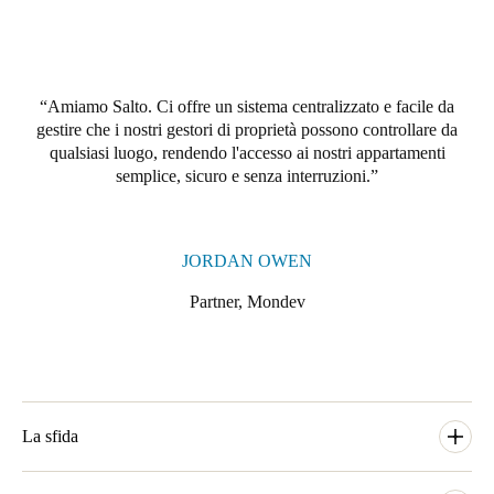
Portugal
Português
Amiamo Salto. Ci offre un sistema centralizzato e facile da
Italy
gestire che i nostri gestori di proprietà possono controllare da
Italiano
qualsiasi luogo, rendendo l'accesso ai nostri appartamenti
semplice, sicuro e senza interruzioni.
Russia
Russian
JORDAN OWEN
Poland
Partner, Mondev
Polski
Czech Republic
Čeština
La sfida
Denmark
Danskere
English
MONDEV, un importante sviluppatore immobiliare con sede a