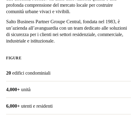
profonda comprensione del mercato locale per costruire
United Kingdom
comunità urbane vivaci e vivibili.
English
Salto Business Partner Groupe Central, fondata nel 1983, è
un’azienda all’avanguardia con un team dedicato alle soluzioni
Ireland
di sicurezza per i clienti nei settori residenziale, commerciale,
English
industriale e istituzionale.
France
FIGURE
Français
20
edifici condominiali
Netherlands
Nederlands
English
4,000+
unità
Belgium
6,000+
utenti e residenti
Français
Nederlands
English
Spain
Español