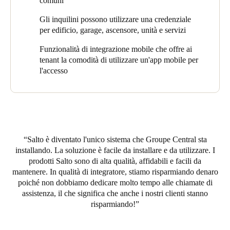
comuni
Aubry ha detto che Groupe Central ha avuto problemi di
di una tecnologia a prova di futuro che includesse opzioni per
servizio minimi durante la loro implementazione quasi decennale
progressi come l'accesso mobile opzionale è diventata chiara.
Gli inquilini possono utilizzare una credenziale
dei prodotti Salto. Aubry ha osservato che l’impegno di Salto
per edificio, garage, ascensore, unità e servizi
nello sviluppo di hardware retrocompatibile garantisce che
clienti come MONDEV possano continuare ad espandere i loro
Funzionalità di integrazione mobile che offre ai
sistemi senza costose revisioni.
tenant la comodità di utilizzare un'app mobile per
l'accesso
Con Salto, MONDEV ora beneficia di una soluzione di
controllo degli accessi completamente integrata, sicura e
adattabile che continua a evolversi con il suo portafoglio.
Salto è diventato l'unico sistema che Groupe Central sta
installando. La soluzione è facile da installare e da utilizzare. I
prodotti Salto sono di alta qualità, affidabili e facili da
mantenere. In qualità di integratore, stiamo risparmiando denaro
poiché non dobbiamo dedicare molto tempo alle chiamate di
assistenza, il che significa che anche i nostri clienti stanno
risparmiando!