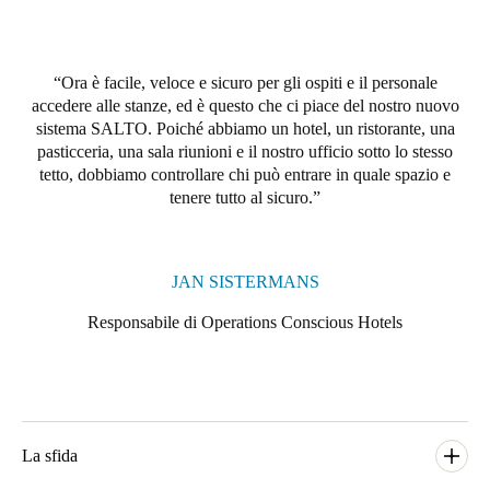
Portugal
Português
Ora è facile, veloce e sicuro per gli ospiti e il personale
accedere alle stanze, ed è questo che ci piace del nostro nuovo
Italy
sistema SALTO. Poiché abbiamo un hotel, un ristorante, una
Italiano
pasticceria, una sala riunioni e il nostro ufficio sotto lo stesso
tetto, dobbiamo controllare chi può entrare in quale spazio e
Russia
tenere tutto al sicuro.
Russian
Poland
JAN SISTERMANS
Polski
Responsabile di Operations Conscious Hotels
Czech Republic
Čeština
Denmark
La sfida
Danskere
English