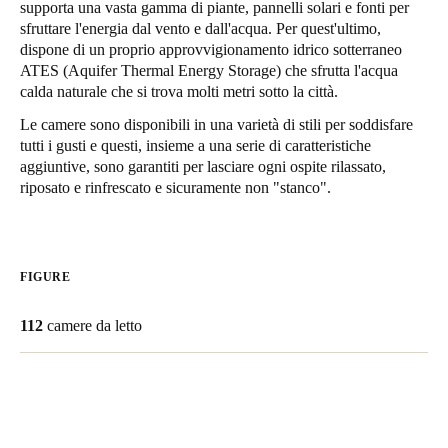
supporta una vasta gamma di piante, pannelli solari e fonti per
United Kingdom
sfruttare l'energia dal vento e dall'acqua. Per quest'ultimo,
English
dispone di un proprio approvvigionamento idrico sotterraneo
ATES (Aquifer Thermal Energy Storage) che sfrutta l'acqua
calda naturale che si trova molti metri sotto la città.
Ireland
English
Le camere sono disponibili in una varietà di stili per soddisfare
tutti i gusti e questi, insieme a una serie di caratteristiche
aggiuntive, sono garantiti per lasciare ogni ospite rilassato,
France
riposato e rinfrescato e sicuramente non "stanco".
Français
Netherlands
Nederlands
English
FIGURE
Belgium
112
camere da letto
Français
Nederlands
English
Spain
Español