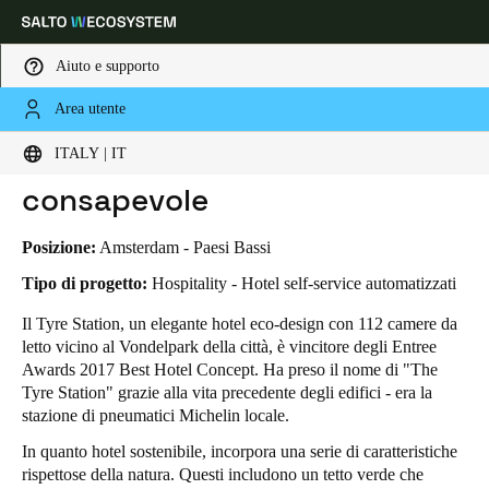
Aiuto e supporto
Area utente
HOME
INDUSTRIE
BUSINESS CASES
THE TIRE STATION - HOTEL CONSAPEVOLE
Scegli la tua posizione e le impostazioni della lingua
The Tire Station - Hotel
ITALY | IT
consapevole
Europe
North America
Caribbean - Lati
Global
Posizione:
Amsterdam - Paesi Bassi
Italy
|
Italiano
Tipo di progetto:
Hospitality - Hotel self-service automatizzati
Il Tyre Station, un elegante hotel eco-design con 112 camere da
letto vicino al Vondelpark della città, è vincitore degli Entree
Germany
Awards 2017 Best Hotel Concept. Ha preso il nome di "The
Deutsch
Tyre Station" grazie alla vita precedente degli edifici - era la
stazione di pneumatici Michelin locale.
Switzerland
In quanto hotel sostenibile, incorpora una serie di caratteristiche
Deutsch
Français
Italiano
rispettose della natura. Questi includono un tetto verde che