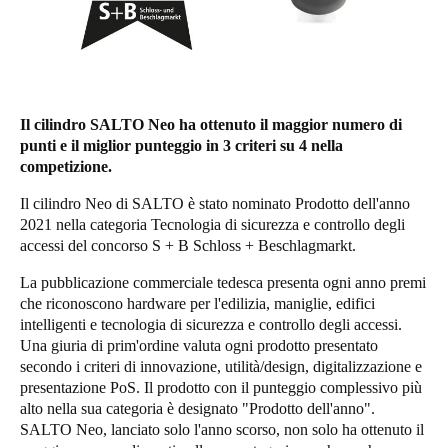
United Kingdom
English
Ireland
English
Il cilindro SALTO Neo ha ottenuto il maggior numero di
punti e il miglior punteggio in 3 criteri su 4 nella
competizione.
France
Français
Il cilindro Neo di SALTO è stato nominato Prodotto dell'anno
2021 nella categoria Tecnologia di sicurezza e controllo degli
accessi del concorso S + B Schloss + Beschlagmarkt.
Netherlands
Nederlands
English
La pubblicazione commerciale tedesca presenta ogni anno premi
che riconoscono hardware per l'edilizia, maniglie, edifici
Belgium
intelligenti e tecnologia di sicurezza e controllo degli accessi.
Una giuria di prim'ordine valuta ogni prodotto presentato
Français
Nederlands
English
secondo i criteri di innovazione, utilità/design, digitalizzazione e
presentazione PoS. Il prodotto con il punteggio complessivo più
Spain
alto nella sua categoria è designato "Prodotto dell'anno".
Español
SALTO Neo, lanciato solo l'anno scorso, non solo ha ottenuto il