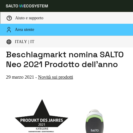
Aiuto e supporto
Area utente
HOME
NOTIZIE
S + B SCHLOSS + BESCHLAGMARKT NOMINA SALTO NEO 2021 PRODOTTO DELL'ANNO
Scegli la tua posizione e le impostazioni della lingua
S + B Schloss +
ITALY | IT
Beschlagmarkt nomina SALTO
Europe
North America
Caribbean - Lati
Global
Neo 2021 Prodotto dell'anno
Italy
|
Italiano
29 marzo 2021
-
Novità sui prodotti
Germany
Deutsch
Switzerland
Deutsch
Français
Italiano