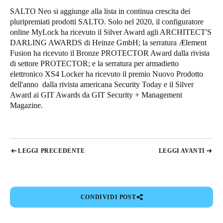
SALTO Neo si aggiunge alla lista in continua crescita dei
Sweden
pluripremiati prodotti SALTO. Solo nel 2020, il configuratore
Svenska
English
online MyLock ha ricevuto il Silver Award agli ARCHITECT'S
DARLING AWARDS di Heinze GmbH; la serratura Ælement
Norway
Fusion ha ricevuto il Bronze PROTECTOR Award dalla rivista
Norsk
English
di settore PROTECTOR; e la serratura per armadietto
elettronico XS4 Locker ha ricevuto il premio Nuovo Prodotto
dell'anno dalla rivista americana Security Today e il Silver
Finland
Award ai GIT Awards da GIT Security + Management
Finnish
English
Magazine.
Salva nuova selezione come predefinita
LEGGI PRECEDENTE
LEGGI AVANTI
CONDIVIDI POST