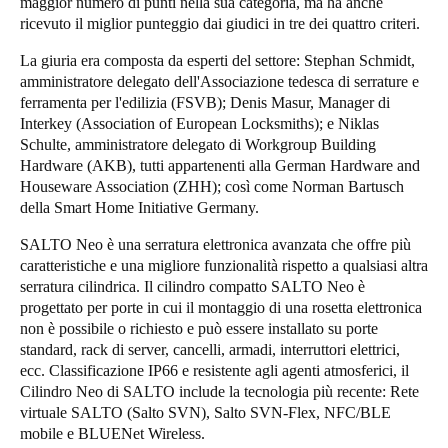
maggior numero di punti nella sua categoria, ma ha anche
Portugal
ricevuto il miglior punteggio dai giudici in tre dei quattro criteri.
Português
La giuria era composta da esperti del settore: Stephan Schmidt,
amministratore delegato dell'Associazione tedesca di serrature e
Italy
ferramenta per l'edilizia (FSVB); Denis Masur, Manager di
Interkey (Association of European Locksmiths); e Niklas
Italiano
Schulte, amministratore delegato di Workgroup Building
Hardware (AKB), tutti appartenenti alla German Hardware and
Russia
Houseware Association (ZHH); così come Norman Bartusch
Russian
della Smart Home Initiative Germany.
SALTO Neo è una serratura elettronica avanzata che offre più
Poland
caratteristiche e una migliore funzionalità rispetto a qualsiasi altra
Polski
serratura cilindrica. Il cilindro compatto SALTO Neo è
progettato per porte in cui il montaggio di una rosetta elettronica
Czech Republic
non è possibile o richiesto e può essere installato su porte
standard, rack di server, cancelli, armadi, interruttori elettrici,
Čeština
ecc. Classificazione IP66 e resistente agli agenti atmosferici, il
Cilindro Neo di SALTO include la tecnologia più recente: Rete
Denmark
virtuale SALTO (Salto SVN), Salto SVN-Flex, NFC/BLE
Danskere
English
mobile e BLUENet Wireless.