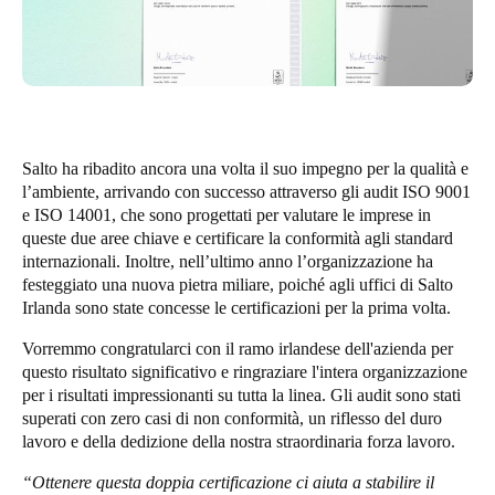
United Kingdom
English
Ireland
English
Salto ha ribadito ancora una volta il suo impegno per la qualità e
France
l’ambiente, arrivando con successo attraverso gli audit ISO 9001
e ISO 14001, che sono progettati per valutare le imprese in
Français
queste due aree chiave e certificare la conformità agli standard
internazionali. Inoltre, nell’ultimo anno l’organizzazione ha
Netherlands
festeggiato una nuova pietra miliare, poiché agli uffici di Salto
Nederlands
English
Irlanda sono state concesse le certificazioni per la prima volta.
Vorremmo congratularci con il ramo irlandese dell'azienda per
Belgium
questo risultato significativo e ringraziare l'intera organizzazione
Français
Nederlands
English
per i risultati impressionanti su tutta la linea. Gli audit sono stati
superati con zero casi di non conformità, un riflesso del duro
Spain
lavoro e della dedizione della nostra straordinaria forza lavoro.
Español
“Ottenere questa doppia certificazione ci aiuta a stabilire il