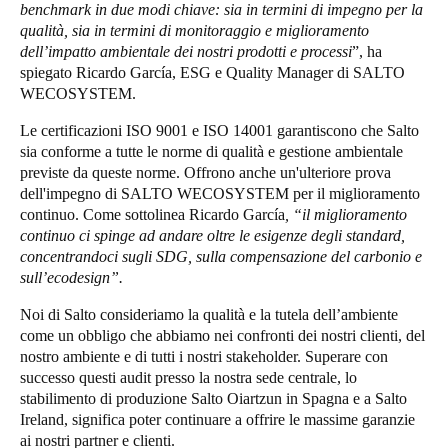
benchmark in due modi chiave: sia in termini di impegno per la
Portugal
qualità, sia in termini di monitoraggio e miglioramento
Português
dell’impatto ambientale dei nostri prodotti e processi
”, ha
spiegato Ricardo García, ESG e Quality Manager di SALTO
WECOSYSTEM.
Italy
Italiano
Le certificazioni ISO 9001 e ISO 14001 garantiscono che Salto
sia conforme a tutte le norme di qualità e gestione ambientale
previste da queste norme. Offrono anche un'ulteriore prova
Russia
dell'impegno di SALTO WECOSYSTEM per il miglioramento
Russian
continuo. Come sottolinea Ricardo García
, “il miglioramento
continuo ci spinge ad andare oltre le esigenze degli standard,
Poland
concentrandoci sugli SDG, sulla compensazione del carbonio e
Polski
sull’ecodesign”.
Noi di Salto consideriamo la qualità e la tutela dell’ambiente
Czech Republic
come un obbligo che abbiamo nei confronti dei nostri clienti, del
Čeština
nostro ambiente e di tutti i nostri stakeholder. Superare con
successo questi audit presso la nostra sede centrale, lo
stabilimento di produzione Salto Oiartzun in Spagna e a Salto
Denmark
Ireland, significa poter continuare a offrire le massime garanzie
Danskere
English
ai nostri partner e clienti.