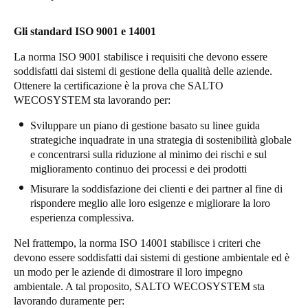
Sweden
Gli standard ISO 9001 e 14001
Svenska
English
La norma ISO 9001 stabilisce i requisiti che devono essere
Norway
soddisfatti dai sistemi di gestione della qualità delle aziende.
Ottenere la certificazione è la prova che SALTO
Norsk
English
WECOSYSTEM sta lavorando per:
Finland
Sviluppare un piano di gestione basato su linee guida
Finnish
English
strategiche inquadrate in una strategia di sostenibilità globale
e concentrarsi sulla riduzione al minimo dei rischi e sul
miglioramento continuo dei processi e dei prodotti
Salva nuova selezione come predefinita
Misurare la soddisfazione dei clienti e dei partner al fine di
rispondere meglio alle loro esigenze e migliorare la loro
esperienza complessiva.
Nel frattempo, la norma ISO 14001 stabilisce i criteri che
devono essere soddisfatti dai sistemi di gestione ambientale ed è
un modo per le aziende di dimostrare il loro impegno
ambientale. A tal proposito, SALTO WECOSYSTEM sta
lavorando duramente per: