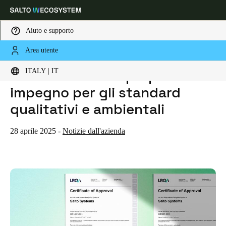
Aiuto e supporto
Area utente
HOME
NOTIZIE
SALTO RIBADISCE IL PROPRIO IMPEGNO PER GLI STANDARD QUALITATIVI E AMBIENTALI
Scegli la tua posizione e le impostazioni della lingua
Salto ribadisce il proprio
ITALY | IT
impegno per gli standard
Europe
North America
Caribbean - Lati
Global
qualitativi e ambientali
Italy
|
Italiano
28 aprile 2025
-
Notizie dall'azienda
Germany
Deutsch
Switzerland
Deutsch
Français
Italiano