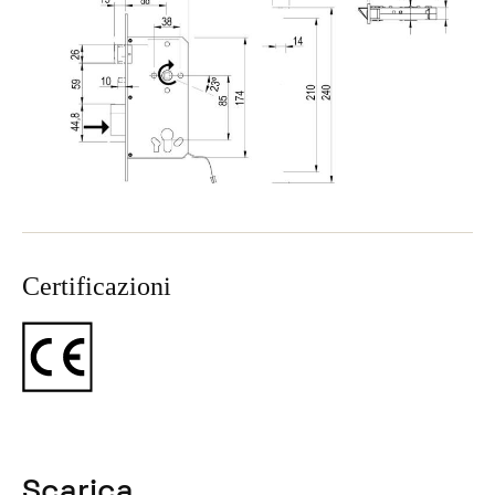
Sweden
Svenska
English
Norway
Norsk
English
Finland
Finnish
English
Certificazioni
Salva nuova selezione come predefinita
Scarica