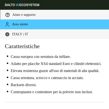
Aiuto e supporto
Area utente
Scegli la tua posizione e le impostazioni della lingua
ITALY | IT
Europe
North America
Caribbean - Lati
Caratteristiche
Global
Cassa europea con serratura da infilare.
Italy
|
Italiano
Adatto per placche XS4 standard Euro e cilindri elettronici.
Elevata resistenza grazie all'uso di materiali di alta qualità.
Germany
Cassa serratura, scrocco e catenaccio in acciaio.
Deutsch
Backsets diversi.
Contropiastra e contenitore per la polvere non inclusi.
Switzerland
Deutsch
Français
Italiano