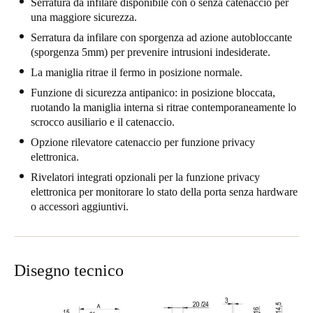
Serratura da infilare disponibile con o senza catenaccio per
Portugal
una maggiore sicurezza.
Português
Serratura da infilare con sporgenza ad azione autobloccante
(sporgenza 5mm) per prevenire intrusioni indesiderate.
Italy
La maniglia ritrae il fermo in posizione normale.
Italiano
Funzione di sicurezza antipanico: in posizione bloccata,
ruotando la maniglia interna si ritrae contemporaneamente lo
Russia
scrocco ausiliario e il catenaccio.
Russian
Opzione rilevatore catenaccio per funzione privacy
elettronica.
Poland
Rivelatori integrati opzionali per la funzione privacy
elettronica per monitorare lo stato della porta senza hardware
Polski
o accessori aggiuntivi.
Czech Republic
Čeština
Disegno tecnico
Denmark
Danskere
English