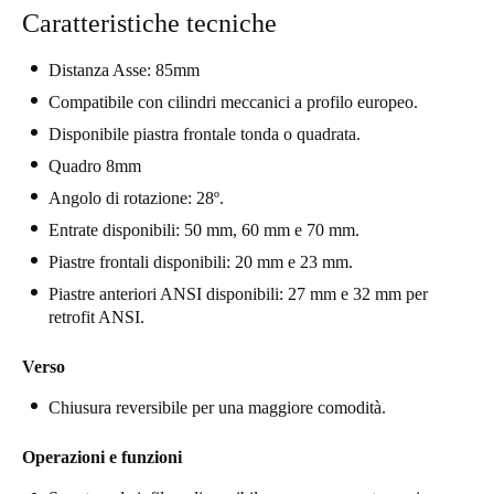
Caratteristiche tecniche
United Kingdom
English
Distanza Asse: 85mm
Compatibile con cilindri meccanici a profilo europeo.
Ireland
Disponibile piastra frontale tonda o quadrata.
English
Quadro 8mm
France
Angolo di rotazione: 28º.
Français
Entrate disponibili: 50 mm, 60 mm e 70 mm.
Piastre frontali disponibili: 20 mm e 23 mm.
Netherlands
Piastre anteriori ANSI disponibili: 27 mm e 32 mm per
Nederlands
English
retrofit ANSI.
Belgium
Verso
Français
Nederlands
English
Chiusura reversibile per una maggiore comodità.
Spain
Operazioni e funzioni
Español