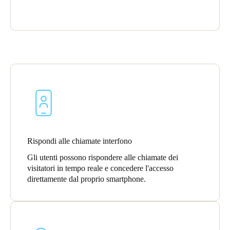
Sweden
Svenska
English
Norway
Norsk
English
Finland
Finnish
English
Salva nuova selezione come predefinita
Rispondi alle chiamate interfono
Gli utenti possono rispondere alle chiamate dei
visitatori in tempo reale e concedere l'accesso
direttamente dal proprio smartphone.