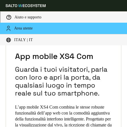
Aiuto e supporto
Area utente
Scegli la tua posizione e le impostazioni della lingua
HOME
SOLUZIONI
SALTO XS4 COM
ITALY | IT
SALTO XS4 COM PRODUCTS
APP MOBILE XS4 COM
Europe
North America
Caribbean - Lati
Global
App mobile XS4 Com
Guarda i tuoi visitatori, parla
Italy
|
Italiano
con loro e apri la porta, da
qualsiasi luogo in tempo
Germany
reale sul tuo smartphone.
Deutsch
L’app mobile XS4 Com combina le stesse robuste
Switzerland
funzionalità dell’app web con la comodità aggiuntiva
della funzionalità interfono intelligente. Progettato per
Deutsch
Français
Italiano
la visualizzazione dal vivo, la ricezione di chiamate da