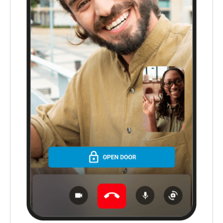
Portugal
Português
Italy
Italiano
Russia
Russian
Poland
Polski
Czech Republic
Čeština
Denmark
Danskere
English