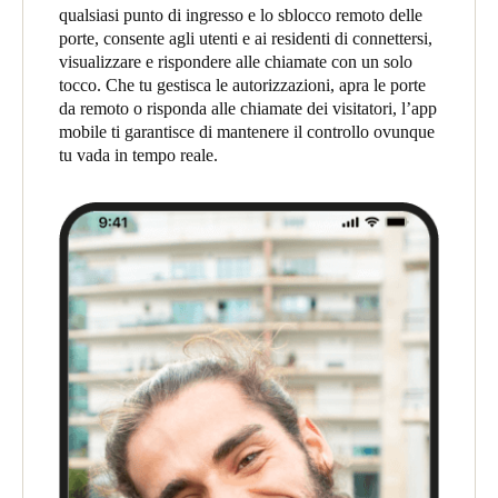
qualsiasi punto di ingresso e lo sblocco remoto delle
United Kingdom
porte, consente agli utenti e ai residenti di connettersi,
English
visualizzare e rispondere alle chiamate con un solo
tocco. Che tu gestisca le autorizzazioni, apra le porte
Ireland
da remoto o risponda alle chiamate dei visitatori, l’app
mobile ti garantisce di mantenere il controllo ovunque
English
tu vada in tempo reale.
France
Français
Netherlands
Nederlands
English
Belgium
Français
Nederlands
English
Spain
Español