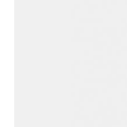
Australia / New Zealand
English
Save new selection as default