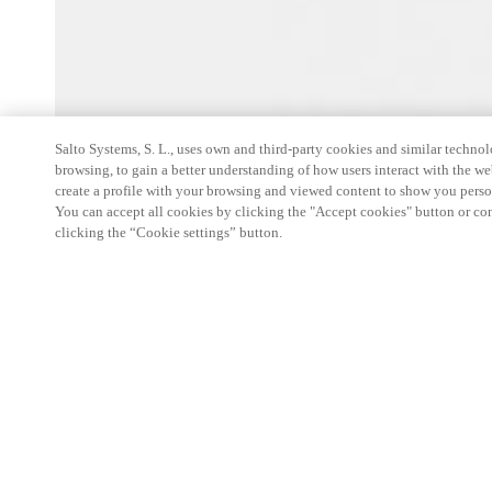
Salto Systems, S. L., uses own and third-party cookies and similar technolo
browsing, to gain a better understanding of how users interact with the we
create a profile with your browsing and viewed content to show you perso
You can accept all cookies by clicking the "Accept cookies" button or conf
clicking the “Cookie settings” button.
電子式
機能
With Salto MyLock is
colours, finishes, ha