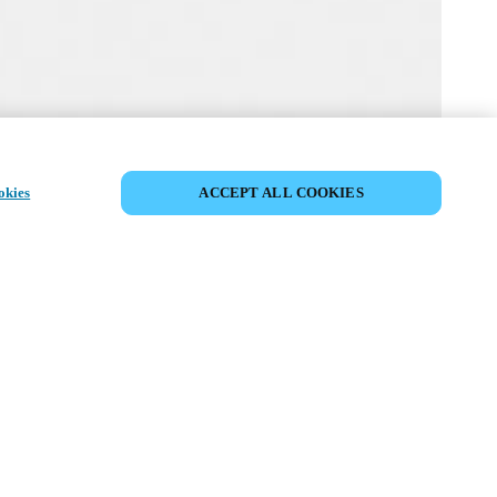
MYLOCK ロックをカスタマイズ
okies
ACCEPT ALL COOKIES
ズ
線）
th a broad range of
EDライトによってボタンやステータスが識別しやす