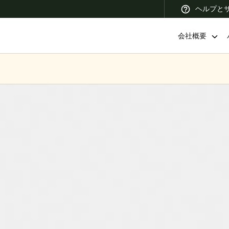
ヘルプと
会社概要
 Latin America
Africa, Middle East, and India
Asia Pacific
Korean
Korean
English
Vietnam
Vietnamese
English