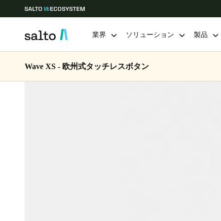
業界
ソリューション
製品
Wave XS - 欧州式タッチレスボタン
Choose your location and language settings
Europe
North America
Caribbean -
Global
Japan
|
Japanese
China
中文
Hong Kong
English