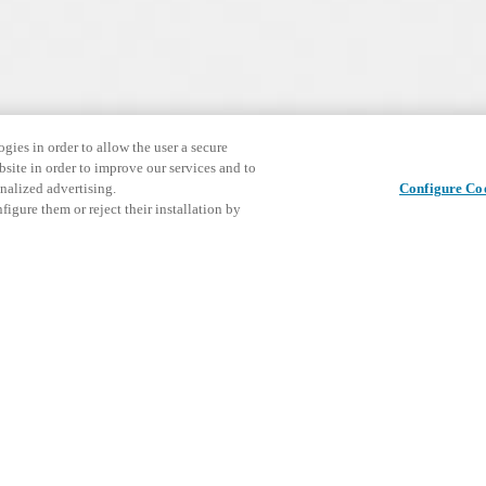
gies in order to allow the user a secure
bsite in order to improve our services and to
nalized advertising.
Configure Co
igure them or reject their installation by
ドアロックをカスタマイ
ハンズフリーウェーブによるタッチレス解錠技術（赤外
ブラック・ホワイトのフェイスプレートおよび表面実装
 easy, select a model, door type and customize your electronic lock wi
2色の光学式シグナルでアクセス許可を表示。緑/赤のL
ndles & functions.