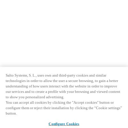
Salto Systems, S. L., uses own and third-party cookies and similar
technologies in order to allow the user a secure browsing, to gain a better
understanding of how users interact with the website in order to improve
our services and to create a profile with your browsing and viewed content
to show you personalized advertising.
You can accept all cookies by clicking the "Accept cookies" button or
configure them or reject their installation by clicking the “Cookie settings”
button.
Configure Cookies