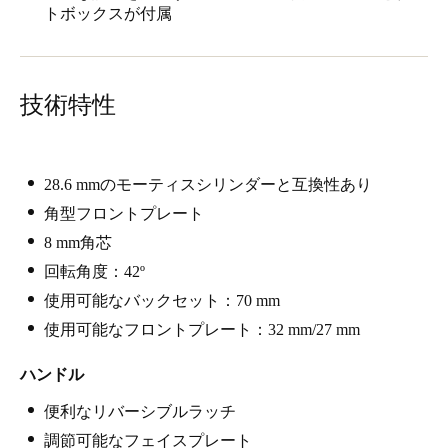
トボックスが付属
Singapore
English
Hong Kong
技術特性
English
Vietnam
28.6 mmのモーティスシリンダーと互換性あり
Vietnamese
English
角型フロントプレート
8 mm角芯
Japan
回転角度：42º
Japanese
使用可能なバックセット：70 mm
Australia / New Zealand
使用可能なフロントプレート：32 mm/27 mm
English
ハンドル
便利なリバーシブルラッチ
Save new selection as default
調節可能なフェイスプレート