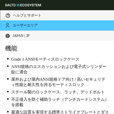
ヘルプとサポート
ユーザーエリア
Choose your location and language settings
JAPAN | JP
Europe
North America
Caribbean - Lati
機能
Global
Grade 1 ANSIモーティスロックケース
Japan
|
Japanese
ANSI規格のエスカッションおよび電子式シリンダー
錠に適合
屋外および屋内ANSI規格ドア向け / 高いセキュリテ
China
ィ性能と耐久性を誇るモーティスロック
中文
スチール製のロックケース、ラッチ、デッドボルト
不正侵入を防ぐ補助ラッチ（アンチカードシステム）
Korean
を搭載
Korean
English
最適な設置を実現する標準ストライクプレートとダス