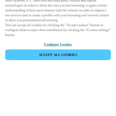
Salto Systems, S. L., uses own and third-party cookies and similar
technologies in order to allow the user a secure browsing, to gain a better
understanding of how users interact with the website in order to improve
our services and to create a profile with your browsing and viewed content
to show you personalized advertising.
You can accept all cookies by clicking the "Accept cookies" button or
configure them or reject their installation by clicking the “Cookie settings”
button.
Configure Cookies
ACCEPT ALL COOKIES
파트너 공간
법적 고지
보안
채용