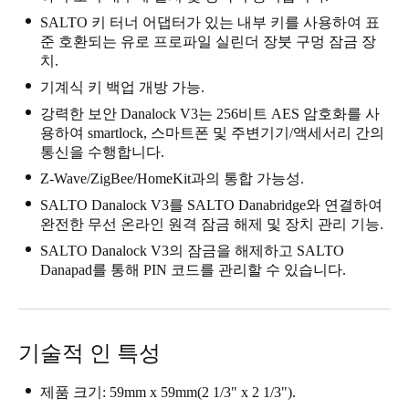
Singapore
SALTO 키 터너 어댑터가 있는 내부 키를 사용하여 표
준 호환되는 유로 프로파일 실린더 장붓 구멍 잠금 장
English
치.
기계식 키 백업 개방 가능.
Hong Kong
강력한 보안 Danalock V3는 256비트 AES 암호화를 사
English
용하여 smartlock, 스마트폰 및 주변기기/액세서리 간의
통신을 수행합니다.
Vietnam
Z-Wave/ZigBee/HomeKit과의 통합 가능성.
Vietnamese
English
SALTO Danalock V3를 SALTO Danabridge와 연결하여
완전한 무선 온라인 원격 잠금 해제 및 장치 관리 기능.
Japan
SALTO Danalock V3의 잠금을 해제하고 SALTO
Japanese
Danapad를 통해 PIN 코드를 관리할 수 있습니다.
Australia / New Zealand
English
기술적 인 특성
Save new selection as default
제품 크기: 59mm x 59mm(2 1/3" x 2 1/3").