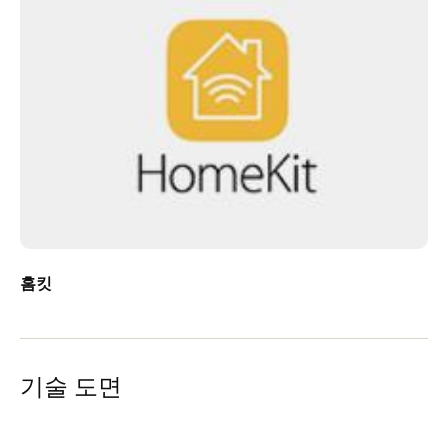
홈킷
기술 도면