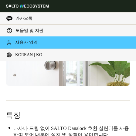
카카오톡
도움말 및 지원
Choose your location and language settings
사용자 영역
KOREAN | KO
Europe
North America
Caribbean - Lati
Global
Korean
|
Korean
China
中文
특징
Korean
나사나 드릴 없이 SALTO Danalock 호환 실린더를 사용
Korean
English
하여 도어 내부에 설치 및 장착이 용이합니다.