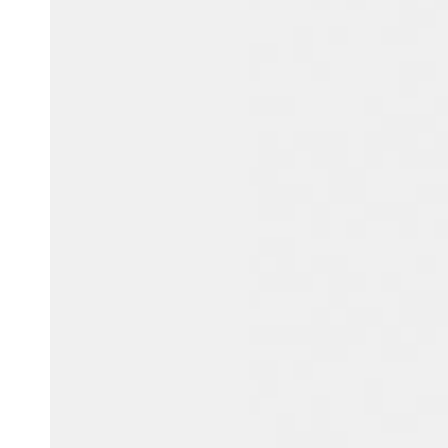
Australia / New Zealand
English
Save new selection as default