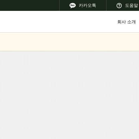
카카오톡
도움말
회사 소개
 Latin America
Africa, Middle East, and India
Asia Pacific
Korean
Korean
English
Vietnam
Vietnamese
English