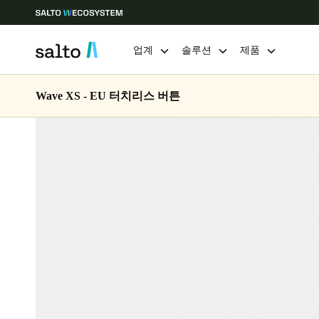
업계
솔루션
제품
Wave XS - EU 터치리스 버튼
Choose your location and language settings
Europe
North America
Caribbean -
Global
Korean
|
Korean
China
中文
Hong Kong
English