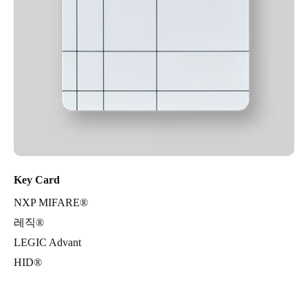
Key Card
NXP MIFARE®
레직®
LEGIC Advant
HID®