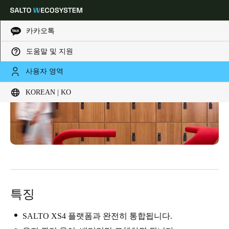
카카오톡
도움말 및 지원
Choose your location and language settings
사용자 영역
KOREAN | KO
Europe
North America
Caribbean - Lati
Global
Korean
|
Korean
China
中文
특징
Korean
SALTO XS4 플랫폼과 완전히 통합됩니다.
Korean
English