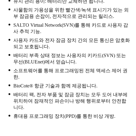
유지 관리 용이: 배터리만 교체하면 됩니다.
Singapore
사물함의 가용성을 위한 빨간색/녹색 표시기가 있는 외
English
부 잠금용 손잡이, 전자적으로 관리되는 릴리스.
SALTO Virtual Network(SVN)를 통해 카드로 사용자 감
Hong Kong
사 추적 기능.
English
사용자 카드와 전자 잠금 장치 간의 모든 통신은 암호화
되고 보호됩니다.
Vietnam
배터리 부족 상태 정보는 사용자의 키카드(SVN) 또는
Vietnamese
English
무선(BLUEnet)에서 얻습니다.
소프트웨어를 통해 프로그래밍된 전체 액세스 제어 권
Japan
한.
Japanese
BioCote® 항균 기술과 함께 제공됩니다.
배터리 팩, 전자 부품 및 잠금 장치는 모두 도어 내부에
Australia / New Zealand
위치하여 잠재적인 파손이나 방해 행위로부터 안전합
English
니다.
휴대용 프로그래밍 장치(PPD)를 통한 비상 개방.
Save new selection as default