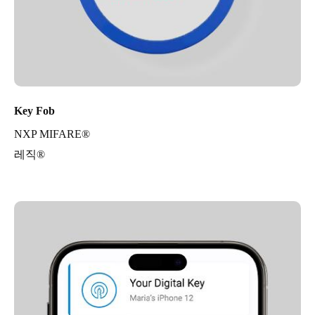
Key Fob
NXP MIFARE®
레직®