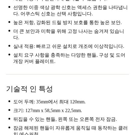
Singapore
선명한 이중 색상 광학 신호는 액세스 권한을 나타냅니
다. 어쿠스틱 신호는 선택 사항입니다.
English
높은 저항, 강화된 드릴 방지 보호를 통한 높은 보안.
Hong Kong
더 큰 보안과 미학을 위해 고정 나사는 숨겨져 있습니
다.
English
실내 적용: 빠르고 쉬운 설치로 개조에 이상적입니다.
Vietnam
설치 요구 사항을 충족하는 다양한 핸들, 구성 및 도어
Vietnamese
English
개장 커버 플레이트.
Japan
Japanese
기술적 인 특성
Australia / New Zealand
도어 두께: 35mm에서 최대 120mm.
English
크기: 127mm x 58,5mm x 22,5mm.
뒤집을 수 있는 핸들, 왼쪽 또는 오른쪽 전자 잠금.
Save new selection as default
잠금 해제된 핸들이 자유롭게 움직일 때 동작하는 클러
치 에스커천