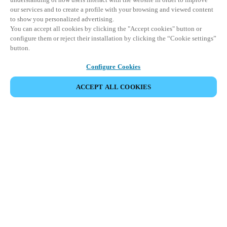
our services and to create a profile with your browsing and viewed content
to show you personalized advertising.
You can accept all cookies by clicking the "Accept cookies" button or
configure them or reject their installation by clicking the “Cookie settings”
button.
Configure Cookies
ACCEPT ALL COOKIES
파트너 공간
법적 고지
보안
채용
윤리 채널