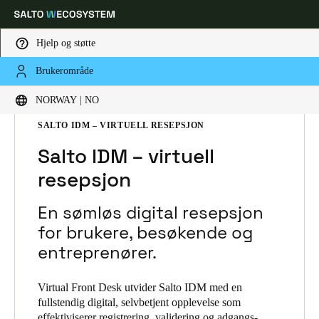
Hjelp og støtte
Brukerområde
Velg sted og språkinnstillinger
HOME
L SNINGER
SALTO IDM
NORWAY | NO
SALTO IDM PRODUCTS
SALTO IDM – VIRTUELL RESEPSJON
Europe
North America
Caribbean - Lati
Global
Salto IDM – virtuell
resepsjon
Norway
|
Norsk
En sømløs digital resepsjon
Germany
for brukere, besøkende og
Deutsch
entreprenører.
Switzerland
Virtual Front Desk utvider Salto IDM med en
Deutsch
Français
Italiano
fullstendig digital, selvbetjent opplevelse som
effektiviserer registrering, validering og adgangs-