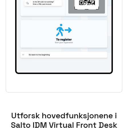
Portugal
Português
Italy
Italiano
Russia
Russian
Poland
Polski
Czech Republic
Čeština
Utforsk hovedfunksjonene i
Denmark
Danskere
English
Salto IDM Virtual Front Desk