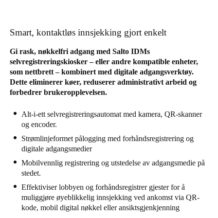
Sweden
Svenska
English
Smart, kontaktløs innsjekking gjort enkelt
Norway
Gi rask, nøkkelfri adgang med Salto IDMs
selvregistreringskiosker – eller andre kompatible enheter,
Norsk
English
som nettbrett – kombinert med digitale adgangsverktøy.
Dette eliminerer køer, reduserer administrativt arbeid og
Finland
forbedrer brukeropplevelsen.
Finnish
English
Alt-i-ett selvregistreringsautomat med kamera, QR-skanner
og encoder.
Lagre nytt valg som standard
Strømlinjeformet pålogging med forhåndsregistrering og
digitale adgangsmedier
Mobilvennlig registrering og utstedelse av adgangsmedie på
stedet.
Effektiviser lobbyen og forhåndsregistrer gjester for å
muliggjøre øyeblikkelig innsjekking ved ankomst via QR-
kode, mobil digital nøkkel eller ansiktsgjenkjenning