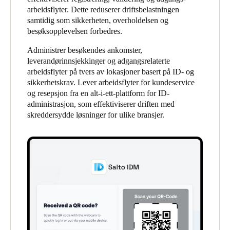
arbeidsflyter. Dette reduserer driftsbelastningen
United Kingdom
samtidig som sikkerheten, overholdelsen og
English
besøksopplevelsen forbedres.
Ireland
Administrer besøkendes ankomster,
leverandørinnsjekkinger og adgangsrelaterte
English
arbeidsflyter på tvers av lokasjoner basert på ID- og
sikkerhetskrav. Lever arbeidsflyter for kundeservice
France
og resepsjon fra en alt-i-ett-plattform for ID-
Français
administrasjon, som effektiviserer driften med
skreddersydde løsninger for ulike bransjer.
Netherlands
Nederlands
English
Belgium
Français
Nederlands
English
Spain
Español