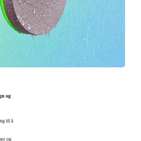
gn og
g til å
mer og