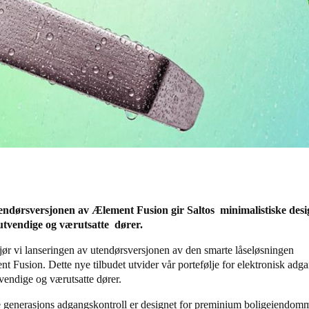
endørsversjonen av Ælement Fusion gir Saltos minimalistiske desi
l utvendige og værutsatte dører.
jør vi lanseringen av utendørsversjonen av den smarte låseløsningen
t Fusion. Dette nye tilbudet utvider vår portefølje for elektronisk adgan
tvendige og værutsatte dører.
 generasjons adgangskontroll er designet for preminium boligeiendom