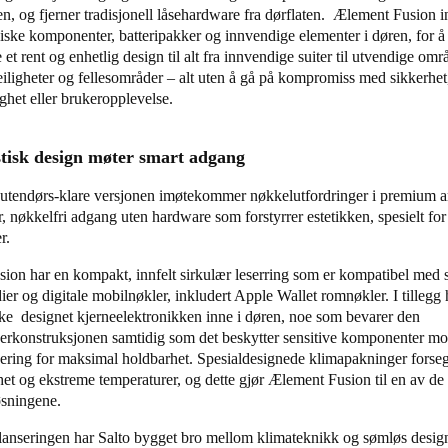
en, og fjerner tradisjonell låsehardware fra dørflaten. Ælement Fusion i
niske komponenter, batteripakker og innvendige elementer i døren, for å
 et rent og enhetlig design til alt fra innvendige suiter til utvendige omr
eiligheter og fellesområder – alt uten å gå på kompromiss med sikkerhet
ghet eller brukeropplevelse.
tisk design møter smart adgang
utendørs-klare versjonen imøtekommer nøkkelutfordringer i premium ar
r, nøkkelfri adgang uten hardware som forstyrrer estetikken, spesielt fo
er.
ion har en kompakt, innfelt sirkulær leserring som er kompatibel med 
r og digitale mobilnøkler, inkludert Apple Wallet romnøkler. I tillegg 
ske designet kjerneelektronikken inne i døren, noe som bevarer den
serkonstruksjonen samtidig som det beskytter sensitive komponenter mo
ering for maksimal holdbarhet. Spesialdesignede klimapakninger forse
het og ekstreme temperaturer, og dette gjør Ælement Fusion til en av de
øsningene.
anseringen har Salto bygget bro mellom klimateknikk og sømløs desig