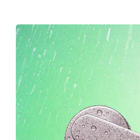
Belgium
Français
Nederlands
English
Italy
Italiano
Czech Republic
Čeština
Norway
Norsk
English
Lagre nytt valg som standard