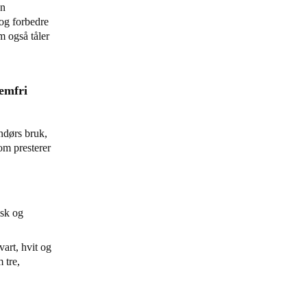
en
 og forbedre
m også tåler
lemfri
endørs bruk,
om presterer
isk og
svart, hvit og
 tre,