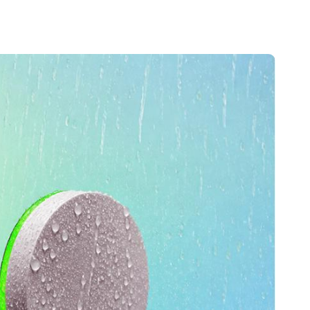
Portugal
Português
Poland
Polski
Sweden
Svenska
English