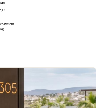
ofil.
ng i
økosystem
 og