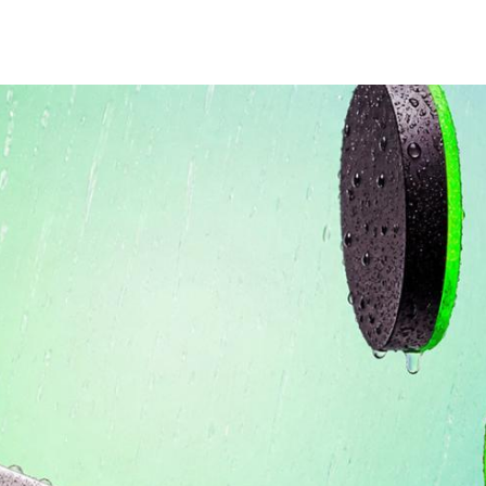
Spain
Español
Russia
Russian
Denmark
Danskere
English
Finland
Finnish
English