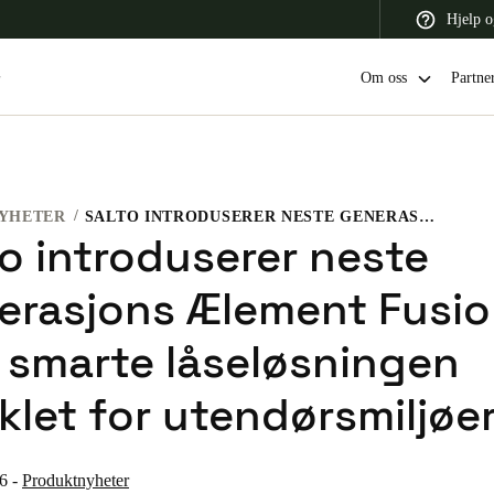
Hjelp o
Om oss
Partne
YHETER
SALTO INTRODUSERER NESTE GENERASJONS ÆLEMENT FUSION: DEN SMARTE LÅSELØSNINGEN UTVIKLET FOR UTENDØRSMILJØER
 Latin America
Africa, Middle East, and India
Asia Pacific
to introduserer neste
erasjons Ælement Fusio
 smarte låseløsningen
Switzerland
klet for utendørsmiljøe
Deutsch
Français
Italiano
France
26
-
Produktnyheter
Français