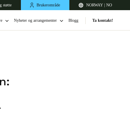
g støtte
Brukerområde
NORWAY | NO
re
Nyheter og arrangementer
Blogg
Ta kontakt!
n:
United Kingdom
r
English
Netherlands
Nederlands
English