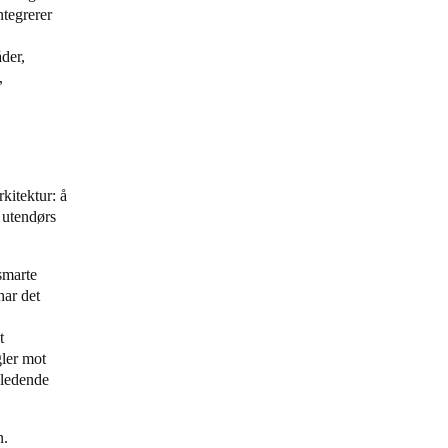
ntegrerer
åder,
,
kitektur: å
r utendørs
smarte
har det
t
gler mot
 ledende
n.