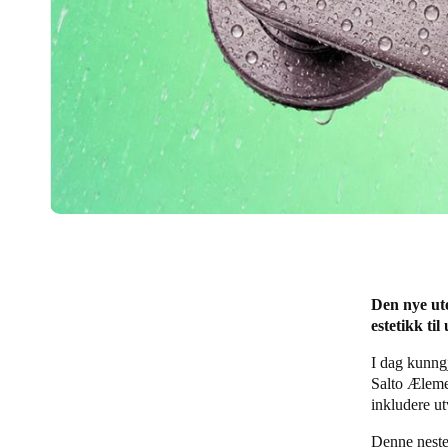
Den nye ut
estetikk ti
I dag kunng
Salto Ælemen
inkludere u
Denne neste