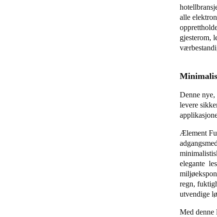
hotellbransj
alle elektro
opprettholde
gjesterom, l
værbestandi
Minimalis
Denne nye, 
levere sikke
applikasjon
Ælement Fus
adgangsmedie
minimalisti
elegante le
miljøekspon
regn, fuktig
utvendige l
Med denne l