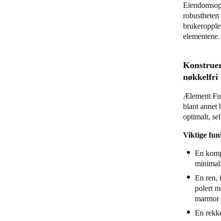
Eiendomsope
robustheten 
brukeropplev
elementene
Konstruer
nøkkelfri
Ælement Fusi
blant annet 
optimalt, se
Viktige fu
En kompa
minimali
En ren, i
polert m
marmor 
En rekke