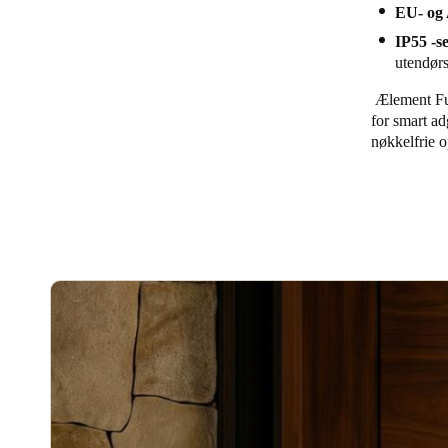
EU- og 
IP55 -s
utendørs
Ælement Fu
for smart ad
nøkkelfrie 