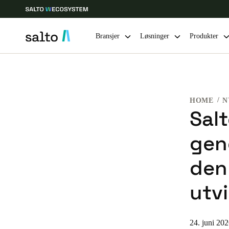
Bransjer
Løsninger
Produkter
Velg sted og språkinnstillinger
HOME
N
Europe
North America
Caribbean -
Global
Sal
gen
Norway
|
Norsk
den
Germany
utvi
Deutsch
Ireland
24. juni 20
English