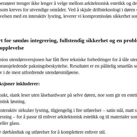
ratører trenger ikke lenger å velge mellom arkitektonisk estetikk og d
som kreves for utvendige områder. Ved å skjule driftsteknologi i døren
elsen med en interaktiv lysring, leverer vi kompromissløs sikkerhet so
.
t for sømløs integrering, fullstendig sikkerhet og en prob
 opplevelse
on utendørsversjonen har fått flere tekniske forbedringer for å tåle ut
bransjeledende pakningsbeskyttelse. Resultatet er en pålitelig smartlås s
lv i de mest utfordrende utendørsmiljøene.
nksjoner inkluderer:
kt, slank leser uten låsehardware på selve døren, noe som gir en estet
stisk løsning.
nteraktiv sirkulær lysring, tilgjengelig i fire utførelser – satin stål, matt 
essing – for å passe til enhver arkitektonisk estetikk og til materialer som
eller glass.
 dørhåndtak og utførelser for å komplettere enhver stil.