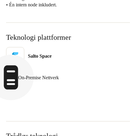
• Én intern node inkludert.
United Kingdom
English
Ireland
Teknologi plattformer
English
France
Salto Space
Français
Netherlands
On-Premise Nettverk
Nederlands
English
Belgium
Français
Nederlands
English
Spain
Español