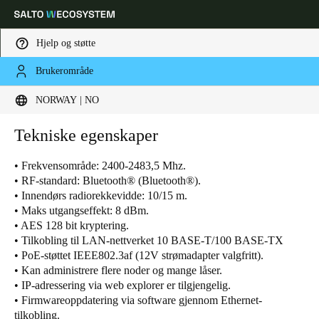
Hjelp og støtte
Brukerområde
Velg sted og språkinnstillinger
NORWAY | NO
Europe
North America
Caribbean - Lati
Tekniske egenskaper
Global
• Frekvensområde: 2400-2483,5 Mhz.
• RF-standard: Bluetooth® (Bluetooth®).
Norway
|
Norsk
• Innendørs radiorekkevidde: 10/15 m.
• Maks utgangseffekt: 8 dBm.
• AES 128 bit kryptering.
Germany
• Tilkobling til LAN-nettverket 10 BASE-T/100 BASE-TX
Deutsch
• PoE-støttet IEEE802.3af (12V strømadapter valgfritt).
• Kan administrere flere noder og mange låser.
Switzerland
• IP-adressering via web explorer er tilgjengelig.
Deutsch
• Firmwareoppdatering via software gjennom Ethernet-
Français
Italiano
tilkobling.