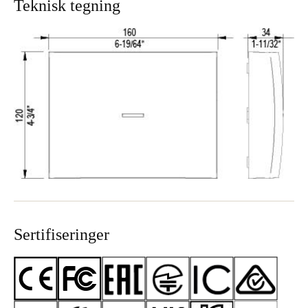
Teknisk tegning
Sweden
Svenska
English
Norway
Norsk
English
Finland
Finnish
English
Lagre nytt valg som standard
Sertifiseringer