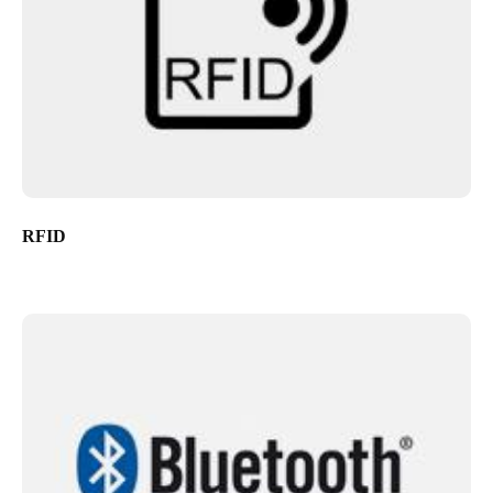
Sweden
Svenska
English
Norway
Norsk
English
Finland
Finnish
English
RFID
Lagre nytt valg som standard