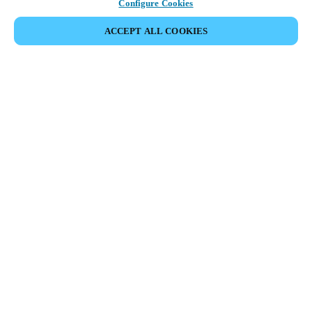
Configure Cookies
ACCEPT ALL COOKIES
Partner Area
Juridiske data
Sikkerhet
Karrierer
Etiske kanaler
Endre region:
NORWAY
|
NO
EN
MYLOCK.
TILPASS DEN SMARTE DØRLÅSEN DIN