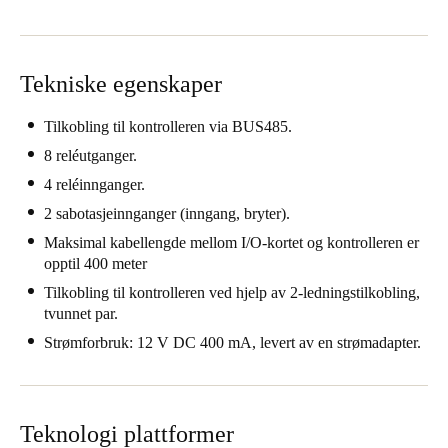
United Kingdom
English
Tekniske egenskaper
Ireland
English
Tilkobling til kontrolleren via BUS485.
8 reléutganger.
France
4 reléinnganger.
Français
2 sabotasjeinnganger (inngang, bryter).
Maksimal kabellengde mellom I/O-kortet og kontrolleren er
Netherlands
opptil 400 meter
Nederlands
English
Tilkobling til kontrolleren ved hjelp av 2-ledningstilkobling,
tvunnet par.
Belgium
Strømforbruk: 12 V DC 400 mA, levert av en strømadapter.
Français
Nederlands
English
Spain
Español
Teknologi plattformer