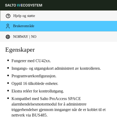
Hjelp og støtte
Brukerområde
Velg sted og språkinnstillinger
NORWAY | NO
Europe
North America
Caribbean - Lati
Egenskaper
Global
Fungerer med CU42xx.
Norway
|
Norsk
Inngangs- og utgangskort administrert av kontrolleren.
Programvarekonfigurasjon.
Germany
Opptil 16 tilkoblede enheter.
Deutsch
Ekstra reléer for kontrollutgang.
Kompatibel med Salto ProAccess SPACE
Switzerland
alarmhendelsesmotormodul for å administrere
triggerhendelser gjennom innganger når de er koblet til et
Deutsch
Français
Italiano
nettverk via BUS485.