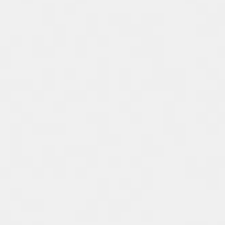
Spain
Español
Russia
Russian
Denmark
Danskere
English
Finland
Finnish
English