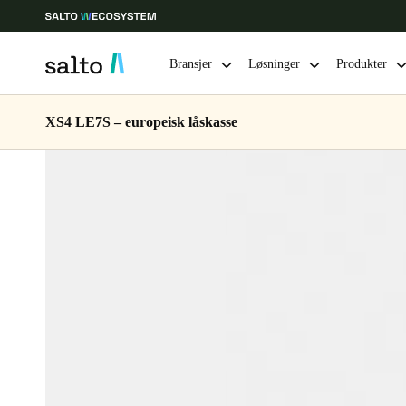
Bransjer
Løsninger
Produkter
XS4 LE7S – europeisk låskasse
Velg sted og språkinnstillinger
Europe
North America
Caribbean -
Global
Norway
|
Norsk
Germany
Deutsch
Ireland
English