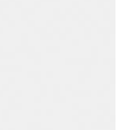
Portugal
Português
Poland
Polski
Sweden
Svenska
English