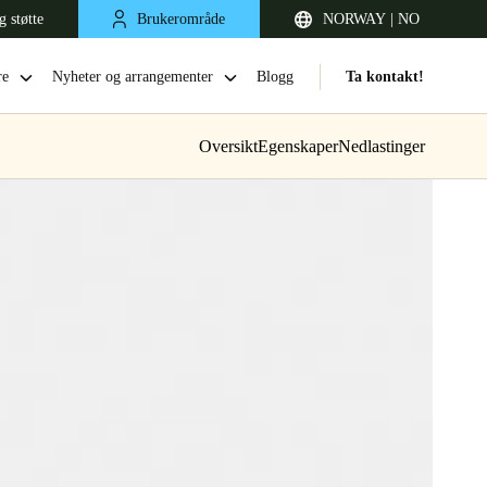
g støtte
Brukerområde
NORWAY | NO
re
Nyheter og arrangementer
Blogg
Ta kontakt!
Oversikt
Egenskaper
Nedlastinger
United Kingdom
English
Netherlands
Nederlands
English