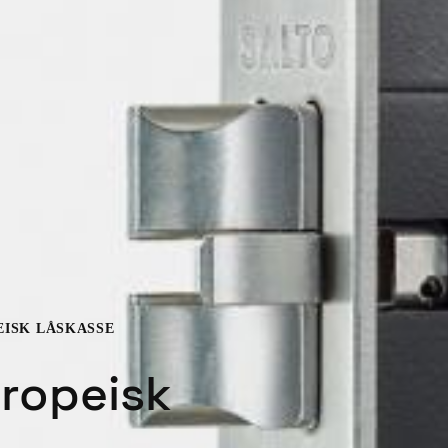
EISK LÅSKASSE
ropeisk