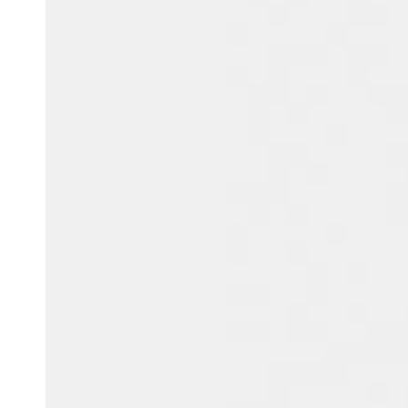
Belgium
Français
Nederlands
English
Italy
Italiano
Czech Republic
Čeština
Norway
Norsk
English
Lagre nytt valg som standard