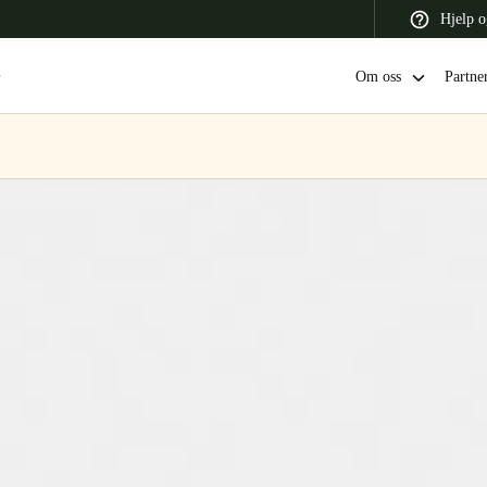
Hjelp o
Om oss
Partne
 Latin America
Africa, Middle East, and India
Asia Pacific
Switzerland
Deutsch
Français
Italiano
France
Français