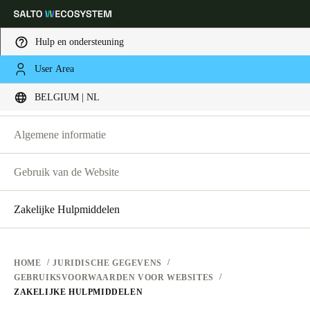
Hulp en ondersteuning
JURIDISCHE INFORMATIE
User Area
Kies uw locatie- en taalinstellingen
GEBRUIKSVOORWAARDEN VOOR WEBSITES
BELGIUM | NL
GEBRUIKSVOORWAARDEN VOOR WEBSITES
PRIVACY
Europe
North America
Caribbean - Lati
Global
Algemene informatie
HARDWAREVOORWAARDEN
Gebruik van de Website
Belgium
|
Nederlands
SOFTWAREVOORWAARDEN
ZAKELIJKE TRANSACTIES
Zakelijke Hulpmiddelen
Germany
Deutsch
HOME
JURIDISCHE GEGEVENS
Switzerland
GEBRUIKSVOORWAARDEN VOOR WEBSITES
Deutsch
Français
Italiano
ZAKELIJKE HULPMIDDELEN