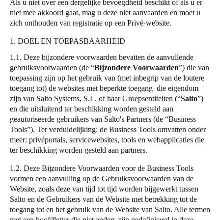
Als u niet over een dergelijke bevoegdheid beschikt of als u er
Portugal
niet mee akkoord gaat, mag u deze niet aanvaarden en moet u
zich onthouden van registratie op een Privé-website.
Português
1. DOEL EN TOEPASBAARHEID
Italy
1.1. Deze bijzondere voorwaarden bevatten de aanvullende
Italiano
gebruiksvoorwaarden (de
“
Bijzondere Voorwaarden
”
) die van
toepassing zijn op het gebruik van (met inbegrip van de loutere
Russia
toegang tot) de websites met beperkte toegang die eigendom
Russian
zijn van
Salto
Systems, S.L. of haar Groepsentiteiten (
“
Salto
”
)
en die uitsluitend ter beschikking worden gesteld aan
geautoriseerde gebruikers van
Salto
's Partners (de
“
Business
Poland
Tools”). Ter verduidelijking: de Business Tools omvatten onder
Polski
meer: privéportals, servicewebsites, tools en webapplicaties die
ter beschikking worden gesteld aan partners.
Czech Republic
1.2. Deze Bijzondere Voorwaarden voor de Business Tools
Čeština
vormen een aanvulling op de
Gebruiksvoorwaarden van de
Website
, zoals deze van tijd tot tijd worden bijgewerkt tussen
Denmark
Salto
en de Gebruikers van de Website met betrekking tot de
Danskere
English
toegang tot en het gebruik van de Website van
Salto
. Alle termen
met een hoofdletter die niet anders zijn gedefinieerd in deze