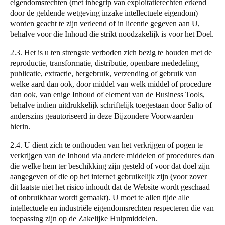
eigendomsrechten (met inbegrip van exploitatierechten erkend
door de geldende wetgeving inzake intellectuele eigendom)
worden geacht te zijn verleend of in licentie gegeven aan U,
behalve voor die Inhoud die strikt noodzakelijk is voor het Doel.
2.3. Het is u ten strengste verboden zich bezig te houden met de
reproductie, transformatie, distributie, openbare mededeling,
publicatie, extractie, hergebruik, verzending of gebruik van
welke aard dan ook, door middel van welk middel of procedure
dan ook, van enige Inhoud of element van de Business Tools,
behalve indien uitdrukkelijk schriftelijk toegestaan door
Salto
of
anderszins geautoriseerd in deze Bijzondere Voorwaarden
hierin.
2.4. U dient zich te onthouden van het verkrijgen of pogen te
verkrijgen van de Inhoud via andere middelen of procedures dan
die welke hem ter beschikking zijn gesteld of voor dat doel zijn
aangegeven of die op het internet gebruikelijk zijn (voor zover
dit laatste niet het risico inhoudt dat de Website wordt geschaad
of onbruikbaar wordt gemaakt). U moet te allen tijde alle
intellectuele en industriële eigendomsrechten respecteren die van
toepassing zijn op de Zakelijke Hulpmiddelen.