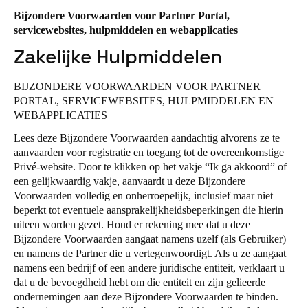
United Kingdom
Bijzondere Voorwaarden voor Partner Portal,
servicewebsites, hulpmiddelen en webapplicaties
English
Zakelijke Hulpmiddelen
Ireland
English
BIJZONDERE VOORWAARDEN VOOR PARTNER
PORTAL, SERVICEWEBSITES, HULPMIDDELEN EN
WEBAPPLICATIES
France
Français
Lees deze Bijzondere Voorwaarden aandachtig alvorens ze te
aanvaarden voor registratie en toegang tot de overeenkomstige
Privé-website. Door te klikken op het vakje
“
Ik ga akkoord
”
of
Netherlands
een gelijkwaardig vakje, aanvaardt u deze Bijzondere
Nederlands
English
Voorwaarden volledig en onherroepelijk, inclusief maar niet
beperkt tot eventuele aansprakelijkheidsbeperkingen die hierin
Belgium
uiteen worden gezet. Houd er rekening mee dat u deze
Bijzondere Voorwaarden aangaat namens uzelf (als Gebruiker)
Français
Nederlands
English
en namens de Partner die u vertegenwoordigt. Als u ze aangaat
namens een bedrijf of een andere juridische entiteit, verklaart u
Spain
dat u de bevoegdheid hebt om die entiteit en zijn gelieerde
Español
ondernemingen aan deze Bijzondere Voorwaarden te binden.