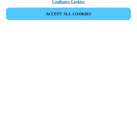
Configure Cookies
ACCEPT ALL COOKIES
Partner Area
Juridische informatie
Beveiliging
Werken bij Salto
Ethische kanalen
Veranderen van regio:
BELGIUM
|
NL
EN
FR
MYLOCK.
PERSONALISEER UW INTELLIGENTE DEURSLOT