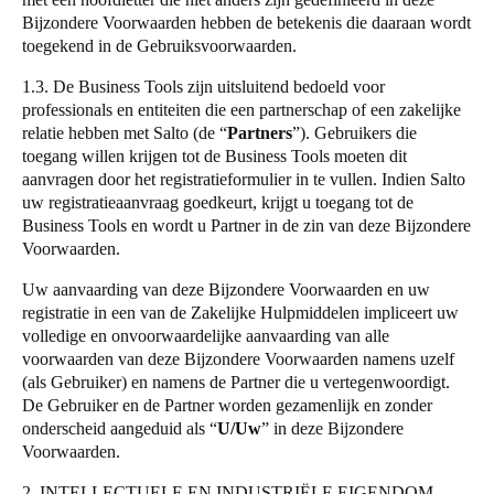
Bijzondere Voorwaarden hebben de betekenis die daaraan wordt
Sweden
toegekend in de Gebruiksvoorwaarden.
Svenska
English
1.3. De Business Tools zijn uitsluitend bedoeld voor
professionals en entiteiten die een partnerschap of een zakelijke
Norway
relatie hebben met
Salto
(de
“
Partners
”
). Gebruikers die
Norsk
English
toegang willen krijgen tot de Business Tools moeten dit
aanvragen door het registratieformulier in te vullen. Indien
Salto
Finland
uw registratieaanvraag goedkeurt, krijgt u toegang tot de
Finnish
English
Business Tools en wordt u Partner in de zin van deze Bijzondere
Voorwaarden.
Uw aanvaarding van deze Bijzondere Voorwaarden en uw
Sla nieuwe selectie op als standaard
registratie in een van de Zakelijke Hulpmiddelen impliceert uw
volledige en onvoorwaardelijke aanvaarding van alle
voorwaarden van deze Bijzondere Voorwaarden namens uzelf
(als Gebruiker) en namens de Partner die u vertegenwoordigt.
De Gebruiker en de Partner worden gezamenlijk en zonder
onderscheid aangeduid als
“
U/Uw
”
in deze Bijzondere
Voorwaarden.
2. INTELLECTUELE EN INDUSTRIËLE EIGENDOM