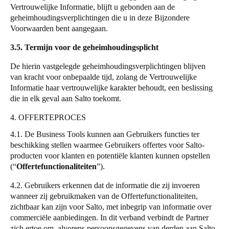
Vertrouwelijke Informatie, blijft u gebonden aan de
geheimhoudingsverplichtingen die u in deze Bijzondere
Voorwaarden bent aangegaan.
3.5. Termijn voor de geheimhoudingsplicht
De hierin vastgelegde geheimhoudingsverplichtingen blijven
van kracht voor onbepaalde tijd, zolang de Vertrouwelijke
Informatie haar vertrouwelijke karakter behoudt, een beslissing
die in elk geval aan
Salto
toekomt.
4. OFFERTEPROCES
4.1. De Business Tools kunnen aan Gebruikers functies ter
beschikking stellen waarmee Gebruikers offertes voor
Salto
-
producten voor klanten en potentiële klanten kunnen opstellen
(
“
Offertefunctionaliteiten
”
).
4.2. Gebruikers erkennen dat de informatie die zij invoeren
wanneer zij gebruikmaken van de Offertefunctionaliteiten,
zichtbaar kan zijn voor
Salto
, met inbegrip van informatie over
commerciële aanbiedingen. In dit verband verbindt de Partner
zich ertoe om, alvorens persoonsgegevens van derden aan
Salto