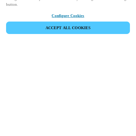
button.
Configure Cookies
ACCEPT ALL COOKIES
Partner Area
Juridische informatie
Beveiliging
Werken bij Salto
Ethische kanalen
Veranderen van regio:
BELGIUM
|
NL
EN
FR