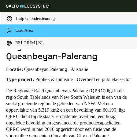
Hulp en ondersteuning
User Area
HOME
SECTOREN
BUSINESS CASES
REGIONALE RAAD VAN QUEANBEYAN-PALERANG
Kies uw locatie- en taalinstellingen
Regionale Raad van
BELGIUM | NL
Queanbeyan-Palerang
Europe
North America
Caribbean - Lati
Global
Locatie:
Queanbeyan-Palerang - Australië
Belgium
|
Nederlands
Type project:
Publiek & Industrie - Overheid en publieke sector
De Regionale Raad Queanbeyan-Palerang (QPRC) ligt in de
regio South Tablelands van New South Wales en is een van de
Germany
snelst groeiende regionale gebieden van NSW. Met een
Deutsch
oppervlakte van 5.319 km2 en een bevolking van 60.190, ligt
QPRC dicht bij de staats- en federale overheid, een hoog
Switzerland
opgeleide bevolking en geavanceerde productiecapaciteiten.
Deutsch
Français
Italiano
QPRC werd in mei 2016 opgericht door een fusie van de
voormalige gemeenten Queanbeyan City en Palerang.