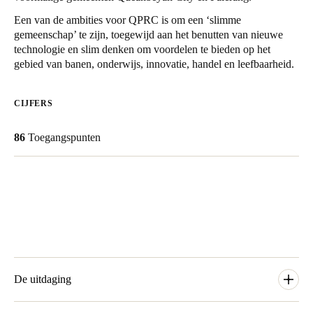
United Kingdom
Een van de ambities voor QPRC is om een ‘slimme
English
gemeenschap’ te zijn, toegewijd aan het benutten van nieuwe
technologie en slim denken om voordelen te bieden op het
gebied van banen, onderwijs, innovatie, handel en leefbaarheid.
Ireland
English
CIJFERS
France
86
Toegangspunten
Français
Netherlands
Nederlands
English
Belgium
Français
Nederlands
English
Spain
De uitdaging
Español
Afgezien van de risicomanagementimplicaties waren verloren