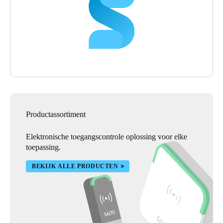
een hoofdsleutel hoeven te zoeken. Het staat allemaal in de
database van de universiteit!”
De game changer voor de veiligheid en beveiliging van de
studenten is dat ze met de gelegitimeerde ID-kaart waarschijnlijk
hun slaapzalen niet zullen verlaten zonder hun identificatie, wat
hun paspoort is voor de campusbeveiliging.
Productassortiment
Elektronische toegangscontrole oplossing voor elke
toepassing.
BEKIJK ALLE PRODUCTEN