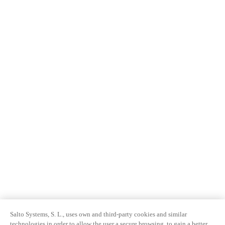
Salto Systems, S. L., uses own and third-party cookies and similar
technologies in order to allow the user a secure browsing, to gain a better