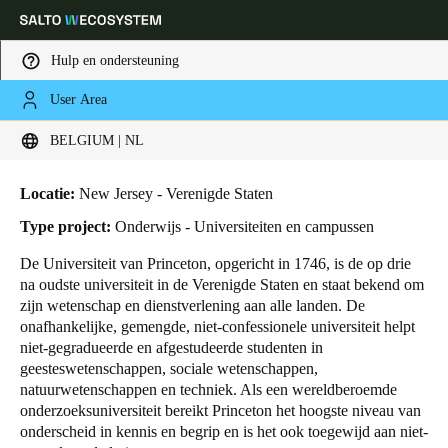
Hulp en ondersteuning
User Area
HOME
SECTOREN
BUSINESS CASES
UNIVERSITEIT VAN PRINCETON
Kies uw locatie- en taalinstellingen
Universiteit van Princeton
BELGIUM | NL
Europe
North America
Caribbean - Lati
Global
Locatie:
New Jersey - Verenigde Staten
Type project:
Onderwijs - Universiteiten en campussen
Belgium
|
Nederlands
De Universiteit van Princeton, opgericht in 1746, is de op drie
na oudste universiteit in de Verenigde Staten en staat bekend om
zijn wetenschap en dienstverlening aan alle landen. De
Germany
onafhankelijke, gemengde, niet-confessionele universiteit helpt
Deutsch
niet-gegradueerde en afgestudeerde studenten in
geesteswetenschappen, sociale wetenschappen,
natuurwetenschappen en techniek. Als een wereldberoemde
Switzerland
onderzoeksuniversiteit bereikt Princeton het hoogste niveau van
Deutsch
Français
Italiano
onderscheid in kennis en begrip en is het ook toegewijd aan niet-