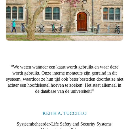
Portugal
Português
Italy
Italiano
Russia
Russian
We weten wanneer een kaart wordt gebruikt en waar deze
Poland
wordt gebruikt. Onze interne monteurs zijn getraind in dit
systeem, waardoor ze hun tijd ook beter besteden doordat ze niet
Polski
achter een hoofdsleutel hoeven te zoeken. Het staat allemaal in
de database van de universiteit!
Czech Republic
Čeština
KEITH A. TUCCILLO
Denmark
Danskere
English
Systeembeheerder-Life Safety and Security Systems,