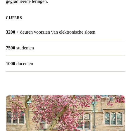
gegradueerde leringen.
United Kingdom
English
CIJFERS
Ireland
3200
+ deuren voorzien van elektronische sloten
English
7500
studenten
France
Français
1000
docenten
Netherlands
Nederlands
English
Belgium
Français
Nederlands
English
Spain
Español