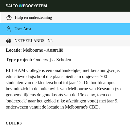
Hulp en ondersteuning
User Area
HOME
SECTOREN
BUSINESS CASES
ELTHAM COLLEGE
Eltham College
Kies uw locatie- en taalinstellingen
NETHERLANDS | NL
Locatie:
Melbourne - Australië
Europe
North America
Caribbean - Lati
Global
Type project:
Onderwijs - Scholen
ELTHAM College
is een onafhankelijke, niet-benamingsvrije,
Netherlands
|
Nederlands
educatieve dagschool die plaats biedt aan ongeveer 700
studenten van de kleuterschool tot jaar 12. De hoofdcampus
bevindt zich in de buitenwijk van Melbourne van Research (zo
Germany
genoemd tijdens de goudkoorts van de 19e eeuw, toen een
Deutsch
'onderzoek' naar het gebied rijke afzettingen vond) met jaar 9,
onderwezen vanuit de locatie in Melbourne's CBD.
Switzerland
Deutsch
Français
Italiano
CIJFERS