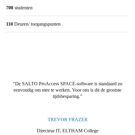
United Kingdom
700
studenten
English
110
Deuren/ toegangspunten
Ireland
English
France
Français
Netherlands
Nederlands
English
De SALTO ProAccess SPACE-software is standaard zo
eenvoudig om mee te werken. Voor ons is dit de grootste
tijdsbesparing.
Belgium
Français
Nederlands
English
Spain
TREVOR FRAZER
Español
Directeur IT, ELTHAM College