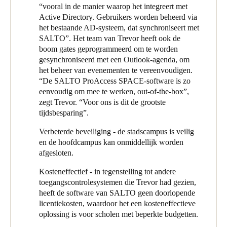
Vervolgens werd het giekpoortsysteem vervangen, dat na
“vooral in de manier waarop het integreert met
Sweden
kantooruren onmiddellijk de beveiliging verhoogde omdat de
Active Directory. Gebruikers worden beheerd via
poorten betrouwbaar waren en werden gebruikt, terwijl ze in het
Svenska
English
het bestaande AD-systeem, dat synchroniseert met
verleden net open waren gelaten. SALTO gaf het college de
SALTO”. Het team van Trevor heeft ook de
flexibiliteit om de poorten rond evenementen te programmeren -
boom gates geprogrammeerd om te worden
Norway
bijvoorbeeld tijdens de schoolproductie moeten de poorten open
gesynchroniseerd met een Outlook-agenda, om
Norsk
English
zijn, maar slechts tot een bepaald tijdstip van de nacht.
het beheer van evenementen te vereenvoudigen.
“De SALTO ProAccess SPACE-software is zo
De mogelijkheid van het SALTO-systeem om verkeer op te
Finland
eenvoudig om mee te werken, out-of-the-box”,
nemen, zelfs wanneer de poorten open zijn, levert nuttige
zegt Trevor. “Voor ons is dit de grootste
Finnish
English
gegevens op voor het college. Tijdens het inleveren en ophalen,
tijdsbesparing”.
bijvoorbeeld als een van de drie parkeerplaatsen te veel wordt
gebruikt, kan het college ouders een herinnering sturen over
Verbeterde beveiliging - de stadscampus is veilig
Sla nieuwe selectie op als standaard
welk gebied ze moeten gebruiken voor de jaargroep van hun
en de hoofdcampus kan onmiddellijk worden
kind.
afgesloten.
Nu twee succesvolle projecten zijn afgerond, heeft Trevor, met
Kosteneffectief - in tegenstelling tot andere
behulp van Eclipse, het bereik van het SALTO-systeem
toegangscontrolesystemen die Trevor had gezien,
uitgebreid. De volgende cabine van de rang was de veilige IT-
heeft de software van SALTO geen doorlopende
gebieden zoals de serverruimte, zodat het college kon volgen
licentiekosten, waardoor het een kosteneffectieve
wie er toegang toe had gehad.
oplossing is voor scholen met beperkte budgetten.