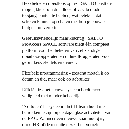
Het college huurt zijn sportfaciliteiten in bij externe clubs, maar
Bekabelde en draadloos opties - SALTO biedt de
het beheer van de mechanische sleutels was een hoofdpijn.
mogelijkheid om draadloos of vast bedrade
“Gebruikers zouden een sleutel bekijken en deze kwijtraken of
toegangspunten te hebben, wat betekent dat
vergeten terug te komen, en er was geen toezicht op of clubs
scholen kunnen opschalen met hun gebouw- en
zich aan hun toegewezen dagen en tijden hielden”, zegt Trevor.
budgettaire vereisten.
“Met het sleutelloze SALTO-systeem kunnen we
toegangskaarten programmeren om de toegang tot de specifieke
Gebruiksvriendelijk maar krachtig - SALTO
goedgekeurde uren van een gebruiker te beperken, en als een
ProAccess SPACE-software biedt één compleet
kaart verloren gaat, is het een eenvoudige vraag om een nieuwe
platform voor het beheren van zelfstandige
te programmeren.”
draadloze apparaten en online IP-apparaten voor
gebruikers, sleutels en deuren.
Als SALTO-partner houdt Greg Flood, directeur van Eclipse
Security Systems, Trevor op de hoogte van de beschikbare
Flexibele programmering - toegang mogelijk op
technologieën en hoe ze het college kunnen helpen. Hij stelde
datum en tijd, maar ook op gebruiker
daarom voor dat het college naar de JustIN-app van SALTO zou
Efficiëntie - het nieuwe systeem biedt meer
moeten kijken, waar de mobiele telefoon van de gebruiker
veiligheid met minder beheertijd
zijn/haar toegangsgegevens wordt. Ze hebben het uitgeprobeerd
met de tennisclub die de tennisbanen van de universiteit
‘No-touch’ IT-systeem - het IT-team hoeft niet
gebruikt: “De tennisclub wilde dat elk van hun ongeveer 50
betrokken te zijn bij de dagelijkse activiteiten van
leden een sleutel had, dus hebben we hen de mobiele oplossing
de EAC. Wanneer een nieuwe kaart nodig is,
van JustIN aangeboden”, legt Trevor uit: “De club geeft ons een
drukt HR of de receptie deze af en voorziet
lijst met namen en mobiele nummers van leden en we geven een