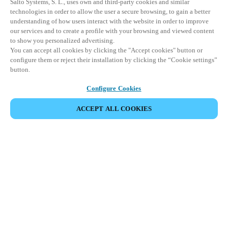
Salto Systems, S. L., uses own and third-party cookies and similar
technologies in order to allow the user a secure browsing, to gain a better
understanding of how users interact with the website in order to improve
our services and to create a profile with your browsing and viewed content
to show you personalized advertising.
You can accept all cookies by clicking the "Accept cookies" button or
configure them or reject their installation by clicking the “Cookie settings”
button.
Configure Cookies
ACCEPT ALL COOKIES
Partner Area
Juridische informatie
Beveiliging
Werken bij Salto