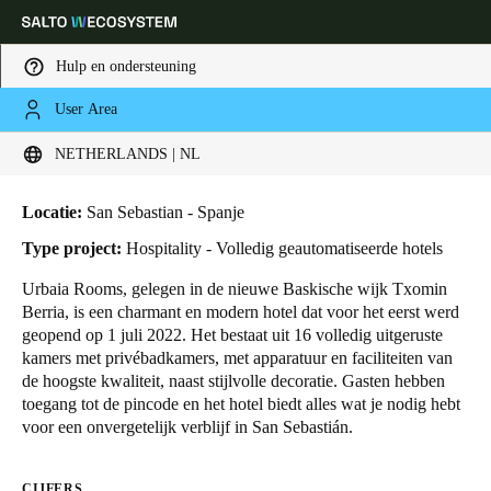
Hulp en ondersteuning
User Area
HOME
SECTOREN
BUSINESS CASES
HOTEL URBAIA ROOMS
Kies uw locatie- en taalinstellingen
Hotel Urbaia Rooms
NETHERLANDS | NL
Europe
North America
Caribbean - Lati
Global
Locatie:
San Sebastian - Spanje
Type project:
Hospitality - Volledig geautomatiseerde hotels
Netherlands
|
Nederlands
Urbaia Rooms
, gelegen in de nieuwe Baskische wijk Txomin
Berria, is een charmant en modern hotel dat voor het eerst werd
geopend op 1 juli 2022.
Het bestaat uit 16 volledig uitgeruste
Germany
kamers met privébadkamers, met apparatuur en faciliteiten van
Deutsch
de hoogste kwaliteit, naast stijlvolle decoratie. Gasten hebben
toegang tot de pincode en het hotel biedt alles wat je nodig hebt
voor een onvergetelijk verblijf in San Sebastián.
Switzerland
Deutsch
Français
Italiano
CIJFERS