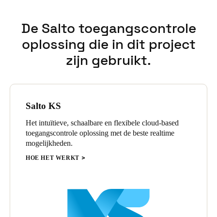
Sweden
De Salto toegangscontrole
Svenska
English
oplossing die in dit project
Norway
zijn gebruikt.
Norsk
English
Finland
Finnish
English
Salto KS
Het intuïtieve, schaalbare en flexibele cloud-based
Sla nieuwe selectie op als standaard
toegangscontrole oplossing met de beste realtime
mogelijkheden.
HOE HET WERKT