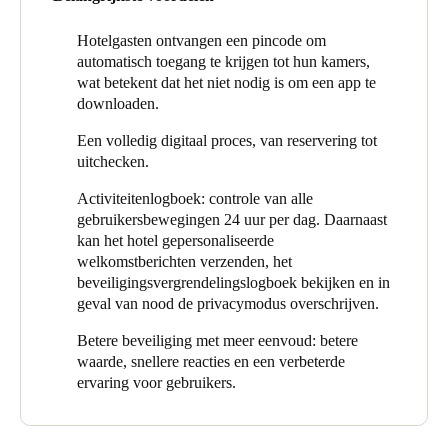
gebruiker te verifiëren en toegang te verlenen.
Portugal
Salto XS4 One-sloten werden geïnstalleerd in de drie
Hotelgasten ontvangen een pincode om
Português
magazijnen, de evolutie van het originele model met een nieuwe
automatisch toegang te krijgen tot hun kamers,
lezer. Deze versie is geschikt voor de meeste Europese cilinders
wat betekent dat het niet nodig is om een app te
Italy
en sloten.
downloaden.
Italiano
Tot slot installeerde het hotel bij de hoofdingang de Design XS
Een volledig digitaal proces, van reservering tot
Europese muurlezer die, samen met de Salto-controller, het hotel
uitchecken.
Russia
een complete beveiligingsoplossing biedt.
Activiteitenlogboek: controle van alle
Russian
gebruikersbewegingen 24 uur per dag. Daarnaast
kan het hotel gepersonaliseerde
Poland
welkomstberichten verzenden, het
Polski
beveiligingsvergrendelingslogboek bekijken en in
geval van nood de privacymodus overschrijven.
Czech Republic
Betere beveiliging met meer eenvoud: betere
Čeština
waarde, snellere reacties en een verbeterde
ervaring voor gebruikers.
Denmark
Danskere
English