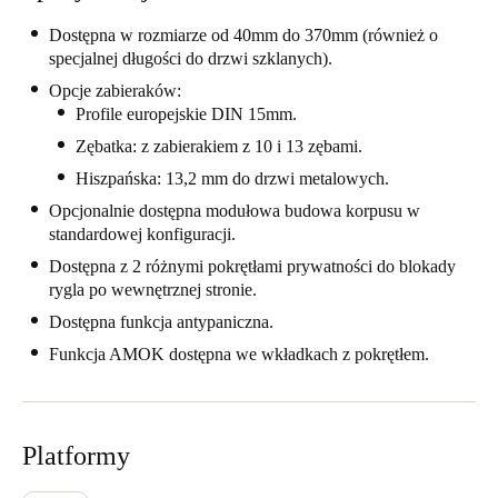
Portugal
Dostępna w rozmiarze od 40mm do 370mm (również o
Português
specjalnej długości do drzwi szklanych).
Opcje zabieraków:
Italy
Profile europejskie DIN 15mm.
Italiano
Zębatka: z zabierakiem z 10 i 13 zębami.
Hiszpańska: 13,2 mm do drzwi metalowych.
Russia
Opcjonalnie dostępna modułowa budowa korpusu w
Russian
standardowej konfiguracji.
Dostępna z 2 różnymi pokrętłami prywatności do blokady
Poland
rygla po wewnętrznej stronie.
Polski
Dostępna funkcja antypaniczna.
Funkcja AMOK dostępna we wkładkach z pokrętłem.
Czech Republic
Čeština
Denmark
Platformy
Danskere
English