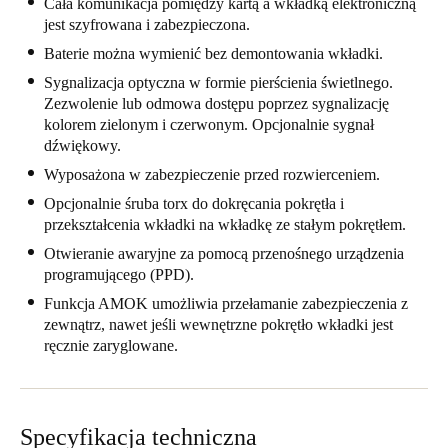
Cała komunikacja pomiędzy kartą a wkładką elektroniczną
United Kingdom
jest szyfrowana i zabezpieczona.
English
Baterie można wymienić bez demontowania wkładki.
Sygnalizacja optyczna w formie pierścienia świetlnego.
Ireland
Zezwolenie lub odmowa dostępu poprzez sygnalizację
English
kolorem zielonym i czerwonym. Opcjonalnie sygnał
dźwiękowy.
France
Wyposażona w zabezpieczenie przed rozwierceniem.
Français
Opcjonalnie śruba torx do dokręcania pokrętła i
przekształcenia wkładki na wkładkę ze stałym pokrętłem.
Netherlands
Otwieranie awaryjne za pomocą przenośnego urządzenia
Nederlands
English
programującego (PPD).
Funkcja AMOK umożliwia przełamanie zabezpieczenia z
Belgium
zewnątrz, nawet jeśli wewnętrzne pokrętło wkładki jest
ręcznie zaryglowane.
Français
Nederlands
English
Spain
Español
Specyfikacja techniczna