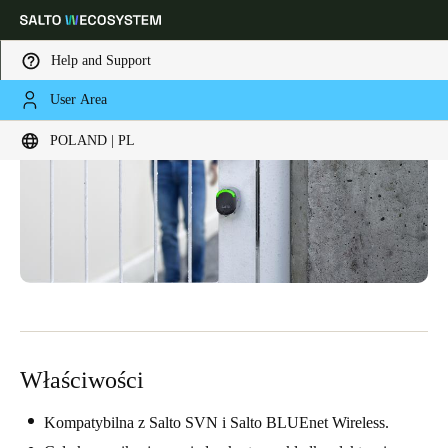
Help and Support
User Area
Choose your location and language settings
POLAND | PL
Europe
North America
Caribbean - Lati
Global
Poland
|
Polski
Germany
Deutsch
Właściwości
Switzerland
Deutsch
Français
Italiano
Kompatybilna z Salto SVN i Salto BLUEnet Wireless.