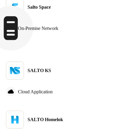
Salto Space
Sweden
Svenska
English
On-Premise Network
Norway
Norsk
English
Finland
Finnish
English
SALTO KS
Save new selection as default
Cloud Application
SALTO Homelok