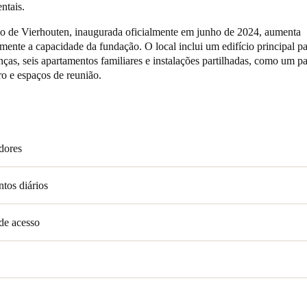
ntais.
Spain
ão de Vierhouten, inaugurada oficialmente em junho de 2024, aumenta
amente a capacidade da fundação. O local inclui um edifício principal p
Español
ças, seis apartamentos familiares e instalações partilhadas, como um p
tro e espaços de reunião.
Russia
Russian
Denmark
adores
Danskere
English
Finland
ntos diários
Finnish
English
de acesso