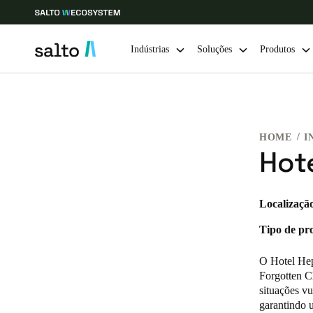
Indústrias
Soluções
Produtos
Escolha a sua localização e definições de idioma
HOME
I
Europe
North America
Caribbean -
Global
Hot
Portugal
|
Português
Localizaçã
Tipo de pro
Germany
Deutsch
O Hotel Hep
Forgotten C
Ireland
situações v
garantindo u
English