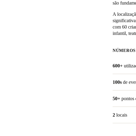
são fundame
Belgium
A localizaç
significativ
Français
Nederlands
English
com 60 crian
infantil, tea
Italy
Italiano
NÚMEROS
Czech Republic
600+
utiliz
Čeština
Norway
100s
de eve
Norsk
English
50+
pontos 
Guardar nova seleção como predefinição
2
locais