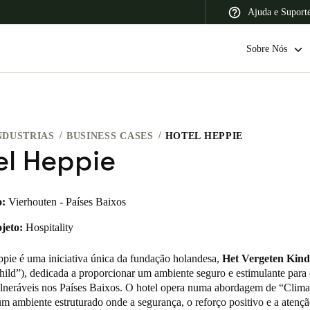
Ajuda e Suport
Sobre Nós
NDUSTRIAS
BUSINESS CASES
HOTEL HEPPIE
 Latin America
Africa, Middle East, and India
Asia Pacific
el Heppie
o:
Vierhouten - Países Baixos
jeto:
Hospitality
Switzerland
Deutsch
Français
Italiano
pie é uma iniciativa única da fundação holandesa,
Het Vergeten Kind
hild”), dedicada a proporcionar um ambiente seguro e estimulante para
France
ulneráveis nos Países Baixos. O hotel opera numa abordagem de “Clima
m ambiente estruturado onde a segurança, o reforço positivo e a atençã
Français