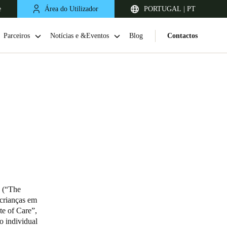
e
Área do Utilizador
PORTUGAL | PT
Parceiros
Notícias e &Eventos
Blog
Contactos
United Kingdom
English
(“The
 crianças em
Netherlands
te of Care”,
o individual
Nederlands
English