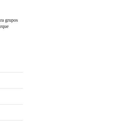
Portugal
ara grupos
Português
arque
Poland
Polski
Sweden
Svenska
English