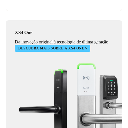
corta-fogo. Desenvolvidos com tecnologia de ponta para
proteger contra ataques avançados, a tecnologia dos cilindros
Neo incorpora práticas de segurança líderes na indústria,
incluindo criptografia avançada, para proporcionar aos
utilizadores uma experiência de credenciais segura e sem
falhas.
XS4 One
Da inovação original à tecnologia de última geração
Também foram instalados leitores murais e unidades de controlo,
garantindo uma solução de segurança abrangente para barreiras,
DESCUBRA MAIS SOBRE A XS4 ONE
elevadores, portas de correr e portões eletrónicos em toda a
instalação.