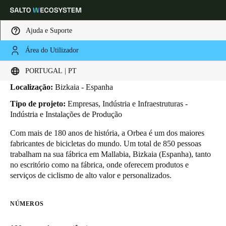
Ajuda e Suporte
Área do Utilizador
HOME
INDUSTRIAS
BUSINESS CASES
ORBEA
Orbea
Escolha a sua localização e definições de idioma
PORTUGAL | PT
Localização:
Bizkaia - Espanha
Europe
North America
Caribbean - Lati
Global
Tipo de projeto:
Empresas, Indústria e Infraestruturas -
Indústria e Instalações de Produção
Portugal
|
Português
Com mais de 180 anos de história, a Orbea é um dos maiores
fabricantes de bicicletas do mundo. Um total de 850 pessoas
trabalham na sua fábrica em Mallabia, Bizkaia (Espanha), tanto
Germany
no escritório como na fábrica, onde oferecem produtos e
Deutsch
serviços de ciclismo de alto valor e personalizados.
Switzerland
NÚMEROS
Deutsch
Français
Italiano