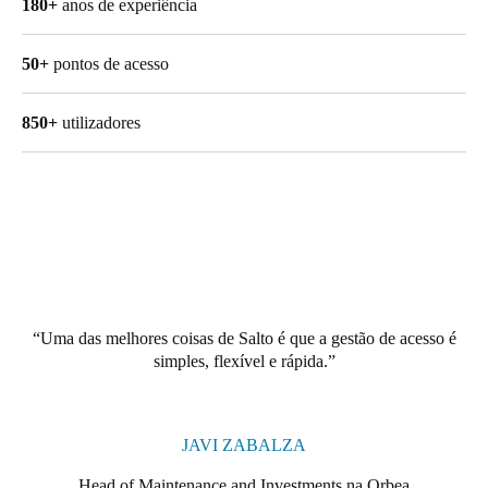
180+
anos de experiência
United Kingdom
English
50+
pontos de acesso
Ireland
850+
utilizadores
English
France
Français
Netherlands
Nederlands
English
Uma das melhores coisas de Salto é que a gestão de acesso é
Belgium
simples, flexível e rápida.
Français
Nederlands
English
Spain
JAVI ZABALZA
Español
Head of Maintenance and Investments na Orbea