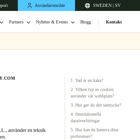
pport
Användarområde
SWEDEN | SV
Partners
Nyheter & Events
Blogg
Kontakt
Y.COM
1. Vad är en kaka?
2. Vilken typ av cookies
använder vår webbplats?
3. Hur ger du ditt samtycke?
United Kingdom
English
4. Internationella
dataöverföringar
Netherlands
.L., använder en teknik
5. Hur kan du hantera dina
en.
preferenser?
Nederlands
English