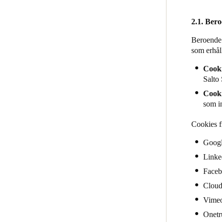
2.1. Ber
Beroende 
som erhåll
Cooki
Salto
Cooki
som i
Cookies f
Goog
Linke
Face
Cloud
Vime
Onetr