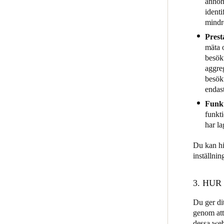
annons
identi
mindre
Prest
mäta o
besök
aggre
besök
endast
Funkt
funkti
har la
Du kan hi
inställnin
3. HUR
Du ger di
genom att
dessa web