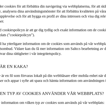
r cookies för att förbättra din navigering via webbplatserna, för att ski
Spain
, analysera dina användningsmönster för att förbättra kvaliteten på våra
pplevelse och för att bygga en profil av dina intressen och visa dig re
Español
er.
Russia
d cookiespolicyn är att ge dig tydlig och exakt information om de cook
Russian
lats (”cookiepolicyn”).
l ha ytterligare information om de cookies som används på vår webbpl
Denmark
dsombud
. Vidare kan du få mer information om Salto:s bearbetning av 
Danskere
English
var dina rättigheter i vår
integritetspolicy
.
Finland
 ÄR EN KAKA?
Finnish
English
 är en fil som förvaras lokalt på din webbläsare eller mobila enhet när 
er och appar i syfte att spara och hämta information om användningen 
LKEN TYP AV COOKIES ANVÄNDER VÅR WEBBPLATS?
te information om vilken typ av cookies som används på vår webbplats: