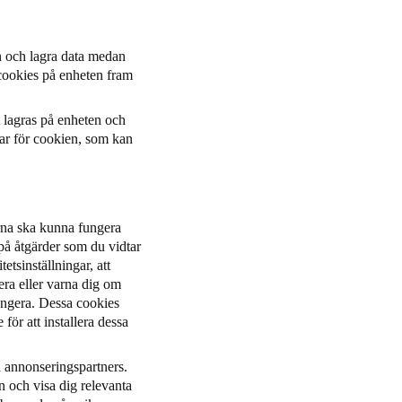
in och lagra data medan
cookies på enheten fram
t lagras på enheten och
ar för cookien, som kan
rna ska kunna fungera
 på åtgärder som du vidtar
etsinställningar, att
kera eller varna dig om
fungera. Dessa cookies
för att installera dessa
a annonseringspartners.
n och visa dig relevanta