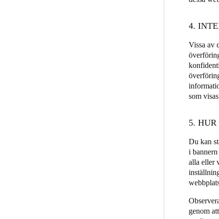
4. IN
Vissa av d
överföring
konfidenti
överförin
informatio
som visas 
5. HU
Du kan st
i bannern
alla elle
inställni
webbplats
Observera 
genom att