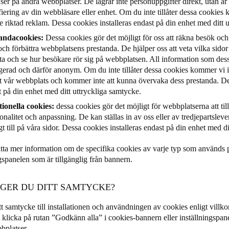
er på andra webbplatser. De lagrar inte personuppgifter direkt, utan är
fiering av din webbläsare eller enhet. Om du inte tillåter dessa cookie
 riktad reklam. Dessa cookies installeras endast på din enhet med ditt 
andacookies:
Dessa cookies gör det möjligt för oss att räkna besök och t
ch förbättra webbplatsens prestanda. De hjälper oss att veta vilka sido
ta och se hur besökare rör sig på webbplatsen. All information som dess
gerad och därför anonym. Om du inte tillåter dessa cookies kommer vi in
t vår webbplats och kommer inte att kunna övervaka dess prestanda. Des
 på din enhet med ditt uttryckliga samtycke.
ionella cookies:
dessa cookies gör det möjligt för webbplatserna att til
onalitet och anpassning. De kan ställas in av oss eller av tredjepartslever
gt till på våra sidor. Dessa cookies installeras endast på din enhet med d
tta mer information om de specifika cookies av varje typ som används 
gspanelen som är tillgänglig från bannern.
 GER DU DITT SAMTYCKE?
tt samtycke till installationen och användningen av cookies enligt villk
 klicka på rutan ”Godkänn alla” i cookies-bannern eller inställningspan
bplatser.