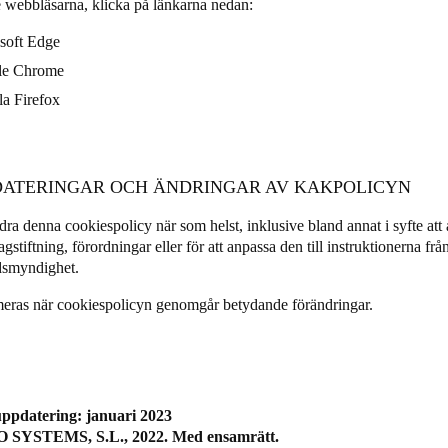
e webbläsarna, klicka på länkarna nedan:
soft Edge
le Chrome
la Firefox
PDATERINGAR OCH ÄNDRINGAR AV KAKPOLICYN
ra denna cookiespolicy när som helst, inklusive bland annat i syfte att 
lagstiftning, förordningar eller för att anpassa den till instruktionerna f
dsmyndighet.
eras när cookiespolicyn genomgår betydande förändringar.
uppdatering: januari 2023
 SYSTEMS, S.L., 2022. Med ensamrätt.