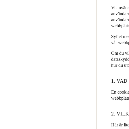
Vi använde
JustIN Mobile
Belgium
användare
Salto KS
användaru
Français
Nederlands
English
webbplats
Salto Homelok
Italy
Salto Nebula
Syftet me
Italiano
vår webbp
Salto XS4Com
Om du vil
Salto XS4 Face
Czech Republic
dataskyd
Čeština
Salto Space
hur du utö
Norway
1. VAD
Norsk
English
En cookie
webbplats
Spara det nya valet som standard
2. VI
Här är li