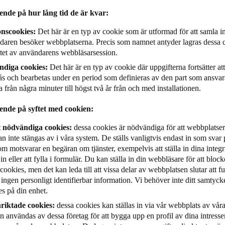
ende på hur lång tid de är kvar:
onscookies:
Det här är en typ av cookie som är utformad för att samla 
daren besöker webbplatserna. Precis som namnet antyder lagras dessa 
lutet av användarens webbläsarsession.
ndiga cookies:
Det här är en typ av cookie där uppgifterna fortsätter at
ås och bearbetas under en period som definieras av den part som ansvar
a från några minuter till högst två år från och med installationen.
ende på syftet med cookien:
t nödvändiga cookies:
dessa cookies är nödvändiga för att webbplatse
n inte stängas av i våra system. De ställs vanligtvis endast in som svar
m motsvarar en begäran om tjänster, exempelvis att ställa in dina integrit
in eller att fylla i formulär. Du kan ställa in din webbläsare för att bloc
cookies, men det kan leda till att vissa delar av webbplatsen slutar att 
 ingen personligt identifierbar information. Vi behöver inte ditt samtycke 
s på din enhet.
riktade cookies:
dessa cookies kan ställas in via vår webbplats av vår
 användas av dessa företag för att bygga upp en profil av dina intresse