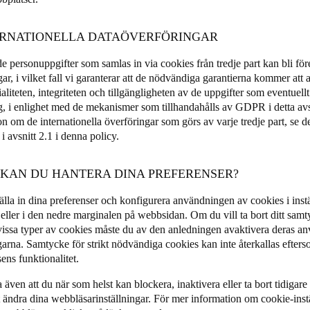
TERNATIONELLA DATAÖVERFÖRINGAR
e personuppgifter som samlas in via cookies från tredje part kan bli för
ar, i vilket fall vi garanterar att de nödvändiga garantierna kommer att 
aliteten, integriteten och tillgängligheten av de uppgifter som eventuell
g, i enlighet med de mekanismer som tillhandahålls av GDPR i detta av
n om de internationella överföringar som görs av varje tredje part, se de
i avsnitt 2.1 i denna policy.
R KAN DU HANTERA DINA PREFERENSER?
älla in dina preferenser och konfigurera användningen av cookies i inst
 eller i den nedre marginalen på webbsidan. Om du vill ta bort ditt sam
r vissa typer av cookies måste du av den anledningen avaktivera deras 
ngarna. Samtycke för strikt nödvändiga cookies kan inte återkallas efter
ens funktionalitet.
även att du när som helst kan blockera, inaktivera eller ta bort tidigare
 ändra dina webbläsarinställningar. För mer information om cookie-instä