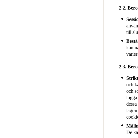
2.2. Bero
Sessi
använ
till s
Bestä
kan n
varier
2.3. Bero
Strik
och ka
och so
logga 
dessa 
lagrar
cookie
Målin
De kan