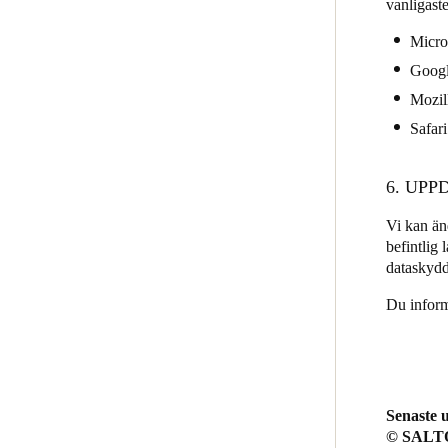
vanligast
Micro
Goog
Mozil
Safari
6. UP
Vi kan änd
befintlig 
dataskyd
Du inform
Senaste 
© SALTO