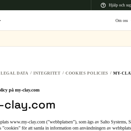
Hjälp och su
Om oss
 Latin America
Africa, Middle East, and India
Asia Pacific
LEGAL DATA
INTEGRITET
COOKIES POLICIES
MY-CLA
licy på my-clay.com
Switzerland
-clay.com
Deutsch
Français
Italiano
France
plats
www.my-clay.com
(”webbplatsen”), som ägs av Salto Systems, S
s ”cookies” för att samla in information om användningen av webbplats
Français