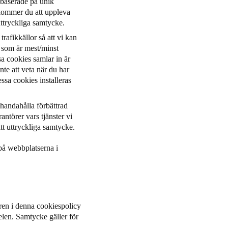
 baserade på unik
s kommer du att uppleva
uttryckliga samtycke.
rafikkällor så att vi kan
r som är mest/minst
a cookies samlar in är
te att veta när du har
sa cookies installeras
lhandahålla förbättrad
antörer vars tjänster vi
itt uttryckliga samtycke.
på webbplatserna i
oren i denna cookiespolicy
elen. Samtycke gäller för