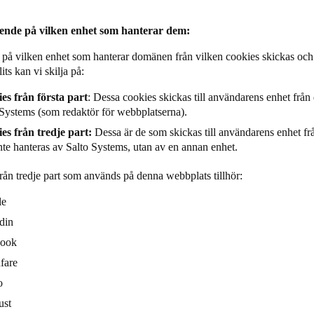
oende på vilken enhet som hanterar dem:
på vilken enhet som hanterar domänen från vilken cookies skickas och 
its kan vi skilja på:
es från första part
: Dessa cookies skickas till användarens enhet frå
 Systems (som redaktör för webbplatserna).
es från tredje part:
Dessa är de som skickas till användarens enhet fr
nte hanteras av Salto Systems, utan av en annan enhet.
rån tredje part som används på denna webbplats tillhör:
le
din
book
fare
o
ust