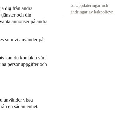
6. Uppdateringar och
lja dig från andra
ändringar av kakpolicyn
Portugal
 tjänster och din
levanta annonser på andra
Português
Poland
ies som vi använder på
Polski
ats kan du
kontakta vårt
Sweden
dina personuppgifter och
Svenska
English
du använder vissa
från en sådan enhet.