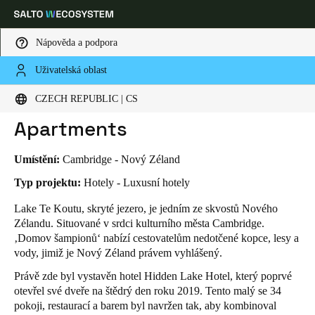
Nápověda a podpora
Uživatelská oblast
HOME
INDUSTRIES
BUSINESS CASES
HIDDEN LAKE HOTEL & APARTMENTS
Vyberte svou polohu a nastavení jazyka
Hidden Lake Hotel &
CZECH REPUBLIC | CS
Apartments
Europe
North America
Caribbean - Lati
Global
Umístění:
Cambridge - Nový Zéland
Czech Republic
|
čeština
Typ projektu:
Hotely - Luxusní hotely
Lake Te Koutu, skryté jezero, je jedním ze skvostů Nového
Zélandu. Situované v srdci kulturního města Cambridge.
Germany
‚Domov šampionů‘ nabízí cestovatelům nedotčené kopce, lesy a
Deutsch
vody, jimiž je Nový Zéland právem vyhlášený.
Právě zde byl vystavěn hotel Hidden Lake Hotel, který poprvé
Switzerland
otevřel své dveře na štědrý den roku 2019. Tento malý se 34
Deutsch
Français
Italiano
pokoji, restaurací a barem byl navržen tak, aby kombinoval