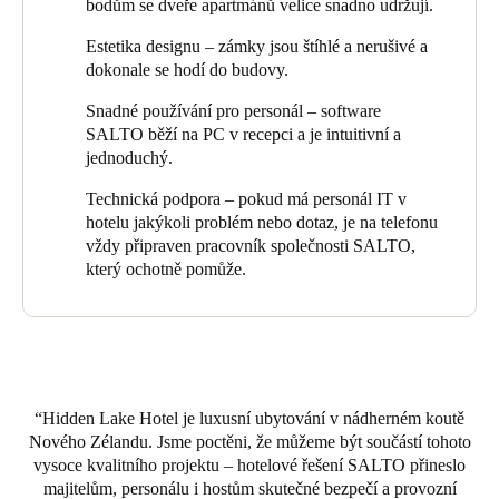
bodům se dveře apartmánů velice snadno udržují.
na dveřích apartmánů, doplněné dvěma pevně zapojenými
čtečkami karet v recepci a na hlavních vstupních dveřích.
Estetika designu – zámky jsou štíhlé a nerušivé a
dokonale se hodí do budovy.
„Náš personál v recepci naprogramuje při příjezdu hosta klíč,“
vysvětluje Chris, „který mu umožňuje vstup do jeho apartmá a
Snadné používání pro personál – software
také do výtahu a předních vstupních dveří. Přístupové oprávnění
SALTO běží na PC v recepci a je intuitivní a
automaticky ztrácí platnost při odhlášení, ale pokud se host
jednoduchý.
rozhodne si prodloužit pobyt, můžeme klíč jednoduše a rychle
Technická podpora – pokud má personál IT v
změnit. V případě, že host svůj klíč ztratí, můžeme ho prostě
hotelu jakýkoli problém nebo dotaz, je na telefonu
zrušit a naprogramovat jiný.“
vždy připraven pracovník společnosti SALTO,
Hidden Lake nabízí hostům exkluzivní využívání svých lázní –
který ochotně pomůže.
rovněž s použitím stejného klíče. „Když si host rezervuje spa, je
jeho klíč naprogramován tak, aby mu umožnil vstup pouze v
zarezervovaném čase.“
Hidden Lake Hotel klade důraz na dokonalou kombinaci
designu, služeb a umístění, která láká hosty z celého Severního i
Hidden Lake Hotel je luxusní ubytování v nádherném koutě
Jižního ostrova. Je zde plně využita síla technologie EAC, která
Nového Zélandu. Jsme poctěni, že můžeme být součástí tohoto
pomáhá dosahovat vysoce efektivního provozu a poskytovat
vysoce kvalitního projektu – hotelové řešení SALTO přineslo
hostům vynikající zážitky.
majitelům, personálu i hostům skutečné bezpečí a provozní