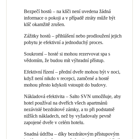
řešení.
Sweden
Bezpečí hostů – na klíči není uvedena žádná
Svenska
English
Ross Green ze společnosti Select Alarms vypráví: „Věděli jsme,
informace o pokoji a v případě ztráty může být
že pro tuto novou stavbu je estetika stejně důležitá jako
klíč okamžitě zrušen.
technické fungování. EAC. SALTO má systém ‚navrhování
Norway
Zážitky hostů – přihlášení nebo prodloužení jejich
dveří‘ nazývaný MyLock Configurator, který jsme použili,
Norsk
English
pobytu je efektivní a jednoduchý proces.
abychom pomohli Chrisovi a týmu zjistit, jak by vypadaly různé
kliky SALTO v hotelu. Vytvořili jsme vizualizované makety,
Soukromí – hosté si mohou rezervovat spa s
Finland
které mimo jiné umožňovaly dokonce i změnit vzhled dřeva
vědomím, že budou mít výhradní přístup.
Finnish
English
dveří. Díky tomu bylo možné si s důvěrou vybrat dveře a
vybavení dveří, nejlépe doplňující design hotelu.“
Efektivní řízení – přední dveře mohou být v noci,
když není nikdo v recepci, zamčené a hosté
Společnost Select Alarms dodala a nainstalovala systém
Uložit nový výběr jako výchozí
mohou přesto kdykoli vstoupit do budovy.
používající zámky SALTO Alement ke 40 apartmánům pro
hosty, na hlavní vstupní dveře, spa a výtah. Systém je řízen
Nákladová efektivita – Salto SVN umožňuje, aby
softwarem SALTO SPACE, který běží na PC v hotelové
hotel používal na dveřích všech apartmánů
recepci.
nezávislé bezdrátové zámky, a to při podstatně
nižších nákladech, než by vyžadovaly pevně
Hidden Lake používá SALTO Virtual Network (Salto SVN),
zapojené dveře v celém hotelu.
patentovaný přístup ‚data na kartě‘, který umožňuje, aby hotel
využíval výhod nákladové efektivity nezávislých (bezdrátových)
Snadná údržba – díky bezdrátovým přístupovým
dveří pro většinu přístupových bodů. Tyto systémy se používají