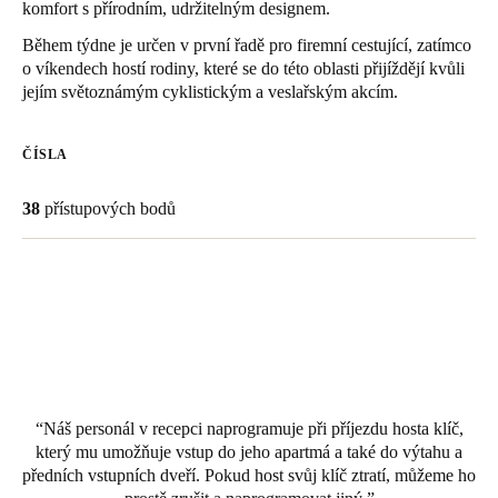
komfort s přírodním, udržitelným designem.
United Kingdom
Během týdne je určen v první řadě pro firemní cestující, zatímco
English
o víkendech hostí rodiny, které se do této oblasti přijíždějí kvůli
jejím světoznámým cyklistickým a veslařským akcím.
Ireland
English
ČÍSLA
France
38
přístupových bodů
Français
Netherlands
Nederlands
English
Belgium
Français
Nederlands
English
Náš personál v recepci naprogramuje při příjezdu hosta klíč,
Spain
který mu umožňuje vstup do jeho apartmá a také do výtahu a
Español
předních vstupních dveří. Pokud host svůj klíč ztratí, můžeme ho