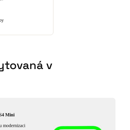
by
ytovaná v
S4 Mini
u modernizaci