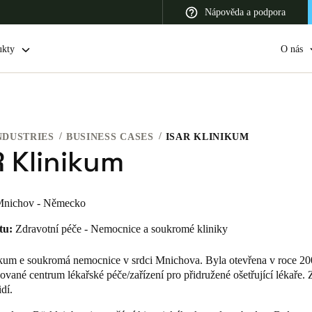
Nápověda a podpora
ukty
O nás
NDUSTRIES
BUSINESS CASES
ISAR KLINIKUM
 Latin America
Africa, Middle East, and India
Asia Pacific
R Klinikum
nichov - Německo
tu:
Zdravotní péče - Nemocnice a soukromé kliniky
Switzerland
Deutsch
Français
Italiano
um e soukromá nemocnice v srdci Mnichova. Byla otevřena v roce 20
ované centrum lékařské péče/zařízení pro přidružené ošetřující lékaře.
France
dí.
Français