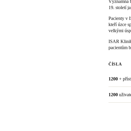
Významná bu
19. století
Belgium
Pacienty v 
Français
Nederlands
English
kteří úzce s
velkými úsp
Italy
ISAR Klinik
Italiano
pacientům b
Czech Republic
Čeština
ČÍSLA
Norway
1200
+ pří
Norsk
English
1200
uživat
Uložit nový výběr jako výchozí