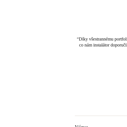
Díky všestrannému portfoli
co nám instalátor doporuč
Výzva