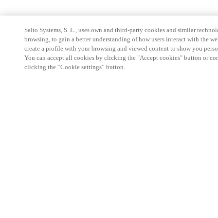
Salto Systems, S. L., uses own and third-party cookies and similar technolo
browsing, to gain a better understanding of how users interact with the we
create a profile with your browsing and viewed content to show you perso
You can accept all cookies by clicking the "Accept cookies" button or conf
clicking the “Cookie settings” button.
Partnerská oblast
Právní ujednání
Bezpečnost
Kariéra
Etické kanály