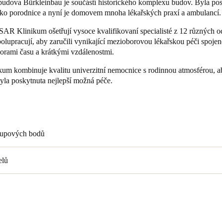
dova Bürkleinbau je součástí historického komplexu budov. Byla pos
 jako porodnice a nyní je domovem mnoha lékařských praxí a ambulancí.
Spain
ISAR Klinikum ošetřují vysoce kvalifikovaní specialisté z 12 různých o
Español
polupracují, aby zaručili vynikající mezioborovou lékařskou péči spojen
orami času a krátkými vzdálenostmi.
Russia
um kombinuje kvalitu univerzitní nemocnice s rodinnou atmosférou, a
Russian
yla poskytnuta nejlepší možná péče.
Denmark
Danskere
English
Finland
stupových bodů
Finnish
English
elů