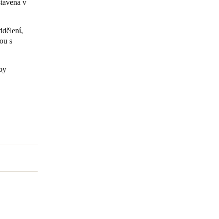
tavena v
Portugal
ddělení,
Português
ou s
Poland
by
Polski
Sweden
Svenska
English