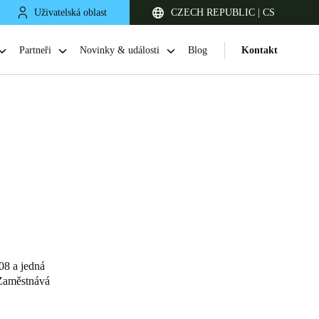
Uživatelská oblast
CZECH REPUBLIC | CS
Partneři
Novinky & události
Blog
Kontakt
United Kingdom
English
08 a jedná
 Zaměstnává
Netherlands
Nederlands
English