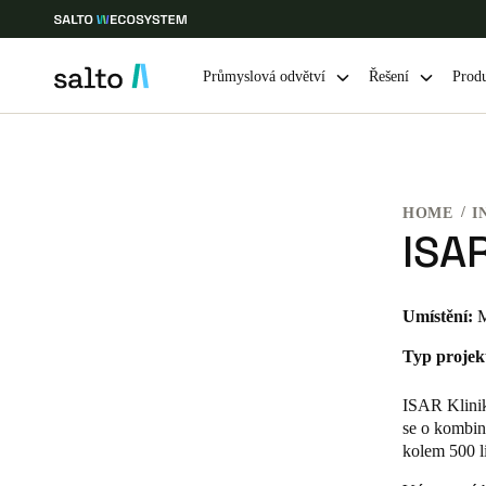
Průmyslová odvětví
Řešení
Prod
Vyberte svou polohu a nastavení jazyka
HOME
I
Europe
North America
Caribbean -
Global
ISA
Czech Republic
|
čeština
Umístění:
M
Typ projek
Germany
Deutsch
ISAR Klinik
se o kombin
Ireland
kolem 500 li
English