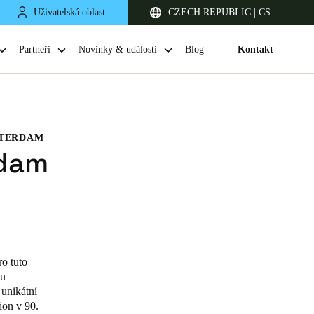
Uživatelská oblast
CZECH REPUBLIC | CS
Partneři
Novinky & události
Blog
Kontakt
STERDAM
rdam
United Kingdom
English
o tuto
lu
Netherlands
 unikátní
ion v 90.
Nederlands
English