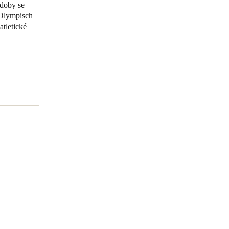
 doby se
 Olympisch
Portugal
tletické
Português
Poland
Polski
Sweden
Svenska
English