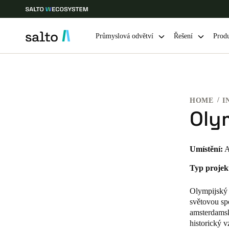
Průmyslová odvětví
Řešení
Prod
Vyberte svou polohu a nastavení jazyka
HOME
I
Europe
North America
Caribbean -
Global
Oly
Czech Republic
|
čeština
Umístění:
A
Typ projek
Germany
Deutsch
Olympijský 
světovou spo
Ireland
amsterdamsk
historický 
English