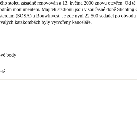
lého století zásadně renovován a 13. května 2000 znovu otevřen. Od té
árodním monumentem. Majiteli stadionu jsou v současné době Stichting
Spain
terdam (SOSA) a Bouwinvest. Je zde nyní 22 500 sedadel po obvodu a
Español
ývalých katakombách byly vytvořeny kanceláře.
Russia
Russian
ové body
Denmark
Danskere
English
elé
Finland
Finnish
English