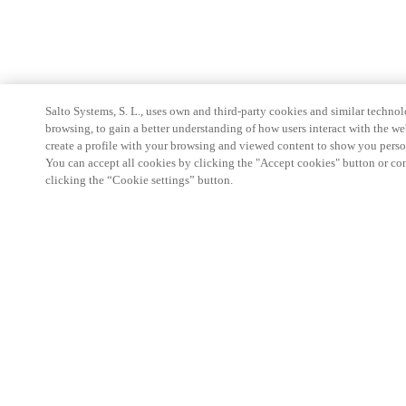
Salto Systems, S. L., uses own and third-party cookies and similar technolo
browsing, to gain a better understanding of how users interact with the we
create a profile with your browsing and viewed content to show you perso
You can accept all cookies by clicking the "Accept cookies" button or conf
clicking the “Cookie settings” button.
Partnerská oblast
Právní ujednání
Bezpečnost
Kariéra