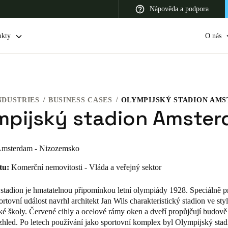
Nápověda a podpora
ukty
O nás
NDUSTRIES
BUSINESS CASES
OLYMPIJSKÝ STADION AM
 Latin America
Africa, Middle East, and India
Asia Pacific
mpijský stadion Amste
msterdam - Nizozemsko
tu:
Komerční nemovitosti - Vláda a veřejný sektor
Switzerland
Deutsch
Français
Italiano
stadion je hmatatelnou připomínkou letní olympiády 1928. Speciálně pr
rtovní událost navrhl architekt Jan Wils charakteristický stadion ve sty
France
é školy. Červené cihly a ocelové rámy oken a dveří propůjčují budově
vzhled. Po letech používání jako sportovní komplex byl Olympijský stad
Français