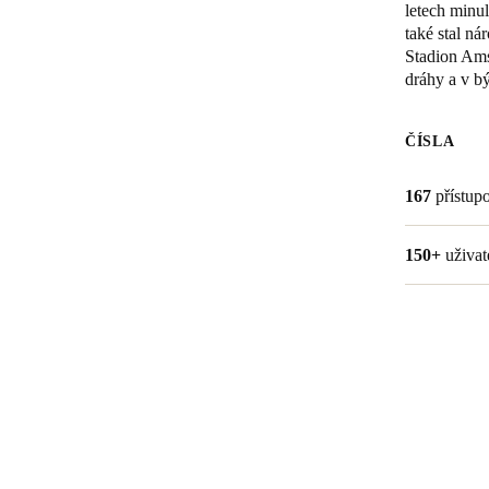
letech minu
také stal n
Belgium
Stadion Ams
Français
Nederlands
English
dráhy a v b
Italy
ČÍSLA
Italiano
167
přístup
Czech Republic
Čeština
150+
uživat
Norway
Norsk
English
Uložit nový výběr jako výchozí