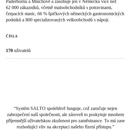
Paderbornu a Mnichově a zásobuje jen v Německu více než
United Kingdom
62 000 zákazníků, včetně maloobchodníků s potravinami,
čerpacích stanic, 66 % špičkových německých gastronomických
English
podniků a 800 specializovaných velkoobchodů s nápoji.
Ireland
English
ČÍSLA
France
170
uživatelů
Français
Netherlands
Nederlands
English
Belgium
Français
Nederlands
English
Systém SALTO spolehlivě funguje, což zaručuje nejen
zabezpečení naší společnosti, ale zároveň to poskytuje mnohem
Spain
příjemnější uživatelskou zkušenost pro zaměstnance. To má zase
Español
rozhodující vliv na akceptaci našeho řízení přístupu.