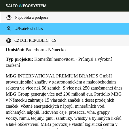
Nápověda a podpora
Uživatelská oblast
HOME
INDUSTRIES
BUSINESS CASES
MBG GROUP
MBG Group
Vyberte svou polohu a nastavení jazyka
CZECH REPUBLIC | CS
Umístění:
Paderborn - Německo
Europe
North America
Caribbean - Lati
Global
Typ projektu:
Komerční nemovitosti - Průmysl a výrobní
zařízení
Czech Republic
|
čeština
MBG INTERNATIONAL PREMIUM BRANDS GmbH
provozuje silné značky v gastronomickém a maloobchodním
sektoru ve více než 58 zemích. S více než 250 zaměstnanci dnes
Germany
MBG Group generuje více než 200 milionů eur. Portfolio MBG
Deutsch
v Německu zahrnuje 15 vlastních značek a deset prodejních
značek, včetně energetických nápojů, minerálních vod,
míchaných nápojů, ledového čaje, prosecca, vína, grappy,
Switzerland
vodky, rumu, tequily, ginu, sambuky, whisky a bylinných likérů
Deutsch
Français
Italiano
a také občerstvení. MBG provozuje vlastní logistická centra v