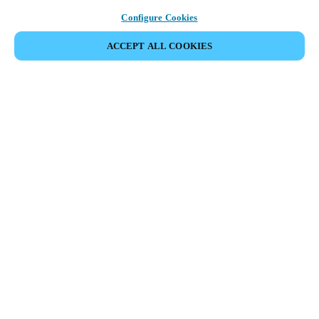
Configure Cookies
ACCEPT ALL COOKIES
Partnerská oblast
Právní ujednání
Bezpečnost
Kariéra
Etické kanály
Změnit oblast:
CZECH REPUBLIC
|
CS
MYLOCK.
PŘIZPŮSOBTE SI SVŮJ INTELIGENTNÍ ZÁMEK
DVEŘÍ