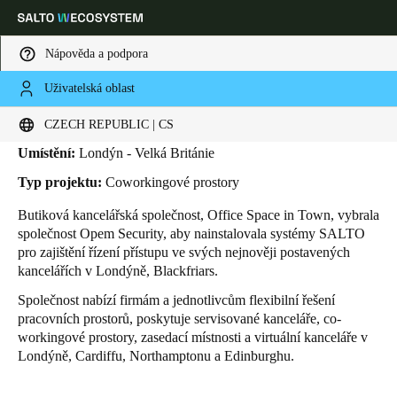
Nápověda a podpora
Uživatelská oblast
HOME
INDUSTRIES
BUSINESS CASES
HAPPINESS
Happiness
Vyberte svou polohu a nastavení jazyka
CZECH REPUBLIC | CS
Umístění:
Londýn - Velká Británie
Europe
North America
Caribbean - Lati
Global
Typ projektu:
Coworkingové prostory
Butiková kancelářská společnost, Office Space in Town,
vybrala
Czech Republic
|
čeština
společnost Opem Security, aby nainstalovala systémy SALTO
pro zajištění řízení přístupu ve svých nejnověji postavených
kancelářích v Londýně, Blackfriars.
Germany
Společnost nabízí firmám a jednotlivcům flexibilní řešení
Deutsch
pracovních prostorů, poskytuje servisované kanceláře, co-
workingové prostory, zasedací místnosti a virtuální kanceláře v
Switzerland
Londýně, Cardiffu, Northamptonu a Edinburghu.
Deutsch
Français
Italiano