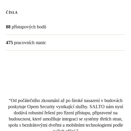
United Kingdom
ČÍSLA
English
88
přístupových bodů
Ireland
English
475
pracovních stanic
France
Français
Netherlands
Nederlands
English
Belgium
Od počátečního zkoumání až po široké nasazení v budovách
Français
Nederlands
English
poskytuje Opem Security vynikající služby. SALTO nám nyní
dodává
robustní řešení pro řízení přístupu, připravené na
Spain
budoucnost, které umožňuje integraci se systémy třetích stran,
Español
spolu s bezdrátovými dveřmi a mobilními technologiemi podle