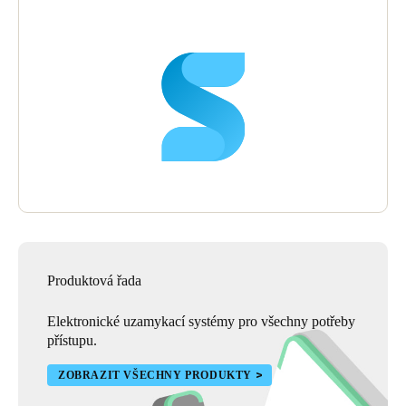
Sweden
Svenska
English
Norway
Norsk
English
Finland
Finnish
English
Uložit nový výběr jako výchozí
Produktová řada
Elektronické uzamykací systémy pro všechny potřeby
přístupu.
ZOBRAZIT VŠECHNY PRODUKTY