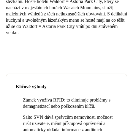
stezkami. Hosté hotelu Waldorf = Astoria Park City, který se
United Kingdom
nachází v majestátních horách Wasatch Mountains, si užijí
malebných výhledů z těch nejluxusnějších ubytování. S delikátní
English
kuchyní a uvolněným lázeňským menu se hosté mají na co těšit,
až se do Waldorf = Astoria Park City vrátí po dni stráveném
Ireland
venku.
English
France
Français
Netherlands
Nederlands
English
Klíčové výhody
Belgium
Zámek využívá RFID: to eliminuje problémy s
Français
Nederlands
English
demagnetizací nebo poškozením klíčů.
Salto SVN dává správcům nemovitosti možnost
Spain
rušit uživatele, měnit přístupová oprávnění a
Español
automaticky ukládat informace z auditních