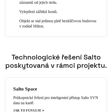
záznamů od jejich stolu.
Portugal
Vylepšení zážitků hostů.
Português
Objekt se stal jedinou plně bezklíčovou budovou
Italy
v rodině Hilton.
Italiano
Russia
Russian
Technologické řešení Salto
Poland
poskytovaná v rámci projektu.
Polski
Czech Republic
Čeština
Salto Space
Průkopnické řešení pro inteligentní přístup Salto SVN
Denmark
data na kartě.
Danskere
English
JAK TO FUNGUJE