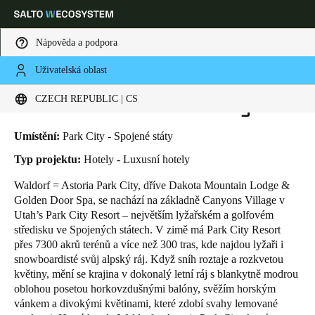
Nápověda a podpora
Uživatelská oblast
HOME
INDUSTRIES
BUSINESS CASES
WALDORF ASTORIA PARK CITY
Vyberte svou polohu a nastavení jazyka
Waldorf Astoria Park City
CZECH REPUBLIC | CS
Europe
North America
Caribbean - Lati
Global
Umístění:
Park City - Spojené státy
Typ projektu:
Hotely - Luxusní hotely
Czech Republic
|
čeština
Waldorf = Astoria Park City, dříve Dakota Mountain Lodge &
Golden Door Spa, se nachází na základně Canyons Village v
Utah’s Park City Resort – největším lyžařském a golfovém
Germany
středisku ve Spojených státech. V zimě má Park City Resort
Deutsch
přes 7300 akrů terénů a více než 300 tras, kde najdou lyžaři i
snowboardisté svůj alpský ráj. Když sníh roztaje a rozkvetou
květiny, mění se krajina v dokonalý letní ráj s blankytně modrou
Switzerland
oblohou posetou horkovzdušnými balóny, svěžím horským
Deutsch
Français
Italiano
vánkem a divokými květinami, které zdobí svahy lemované