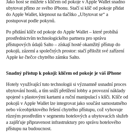
Jako host se můžete s klíčem od pokoje v Apple Wallet snadno
Sweden
ubytovat přímo ze svého iPhonu. Stačí si klíč od pokoje přidat
do Apple Wallet, klepnout na tlačítko „Ubytovat se“ a
Svenska
English
postupovat podle pokynů.
Norway
Po přidání klíče od pokoje do Apple Wallet – které probíhá
prostřednictvím technologického partnera pro správu
Norsk
English
přístupových údajů Salto – získají hosté okamžitý přístup do
pokojů, zázemí a společných prostor: stačí přiložit své zařízení
Finland
Apple ke čtečce chytrého zámku Salto.
Finnish
English
Snadný přístup k pokoji: klíčem od pokoje je váš iPhone
Uložit nový výběr jako výchozí
Hotely využívající tuto technologii si významně usnadní proces
ubytování hostů, a tím sníží přetížení lobby a provozní náklady
spojené s plastovými kartami a ruční manipulací s klíči. Klíče od
pokojů v Apple Wallet lze integrovat jako součást samostatného
nebo víceobjektového řešení chytrého přístupu, což vyhovuje
různým prostředím v segmentu hotelových a ubytovacích služeb
a zajišťuje připravenost infrastruktury pro správu hotelového
přístupu na budoucnost.