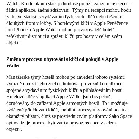
Watch. K odemknutí stačí jednoduše přiložit zařízení ke čtečce –
Portugal
žádné aplikace, žádné zdržování. Týmy na recepci mohou hodit
Português
za hlavu starosti s vydáváním fyzických klíčů nebo řešením
dlouhých front v lobby. S hotelovými klíči v Apple Peněžence
pro iPhone a Apple Watch mohou provozovatelé hotelů
Italy
zefektivnit distribuci a správu klíčů pro hosty v celém svém
Italiano
objektu.
Russia
Změna v procesu ubytování s klíči od pokojů v Apple
Russian
Wallet
Manažerské týmy hotelů mohou po zavedení tohoto systému
Poland
výrazně omezit nebo zcela eliminovat provozní komplikace
Polski
spojené s vydáváním fyzických klíčů a přihlašováním hostů.
Hotelové klíče v aplikaci Apple Wallet jsou bezpečně
Czech Republic
doručovány do zařízení Apple samotných hostů. To umožňuje
Čeština
vzdálené přidělování klíčů, mobilní procesy ubytování hostů a
okamžitý přístup, čímž se prostřednictvím platformy Salto Space
optimalizuje proces ubytování a provoz recepce v celém
Denmark
objektu.
Danskere
English