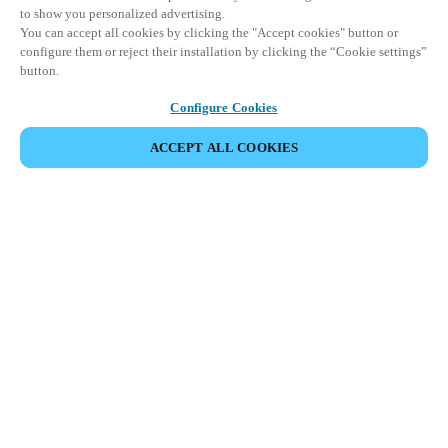
to show you personalized advertising.
You can accept all cookies by clicking the "Accept cookies" button or
configure them or reject their installation by clicking the “Cookie settings”
button.
Configure Cookies
ACCEPT ALL COOKIES
Partnerská oblast
Právní ujednání
Bezpečnost
Kariéra
Etické kanály