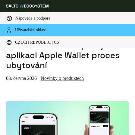
Nápověda a podpora
Uživatelská oblast
HOME
NEWS
SALTO MĚNÍ KLÍČI OD POKOJŮ V APLIKACI APPLE WALLET PROCES UBYTOVÁNÍ
Vyberte svou polohu a nastavení jazyka
Salto mění klíči od pokojů v
CZECH REPUBLIC | CS
aplikaci Apple Wallet proces
Europe
North America
Caribbean - Lati
Global
ubytování
Czech Republic
|
čeština
03. června 2026
-
Novinky o produktech
Germany
Deutsch
Switzerland
Deutsch
Français
Italiano