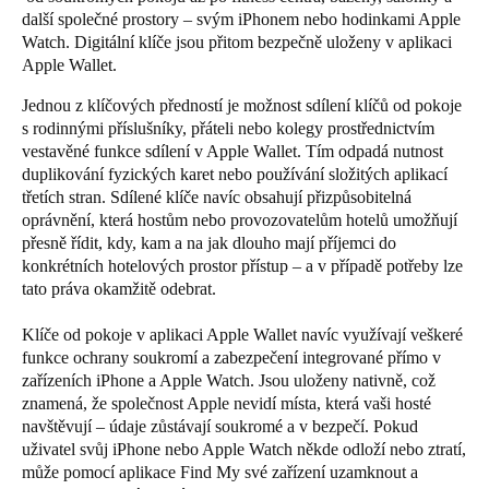
další společné prostory – svým iPhonem nebo hodinkami Apple
Watch. Digitální klíče jsou přitom bezpečně uloženy v aplikaci
Apple Wallet.
Jednou z klíčových předností je možnost sdílení klíčů od pokoje
s rodinnými příslušníky, přáteli nebo kolegy prostřednictvím
vestavěné funkce sdílení v Apple Wallet. Tím odpadá nutnost
duplikování fyzických karet nebo používání složitých aplikací
třetích stran. Sdílené klíče navíc obsahují přizpůsobitelná
oprávnění, která hostům nebo provozovatelům hotelů umožňují
přesně řídit, kdy, kam a na jak dlouho mají příjemci do
konkrétních hotelových prostor přístup – a v případě potřeby lze
tato práva okamžitě odebrat.
Klíče od pokoje v aplikaci Apple Wallet navíc využívají veškeré
funkce ochrany soukromí a zabezpečení integrované přímo v
zařízeních iPhone a Apple Watch. Jsou uloženy nativně, což
znamená, že společnost Apple nevidí místa, která vaši hosté
navštěvují – údaje zůstávají soukromé a v bezpečí. Pokud
uživatel svůj iPhone nebo Apple Watch někde odloží nebo ztratí,
může pomocí aplikace Find My své zařízení uzamknout a