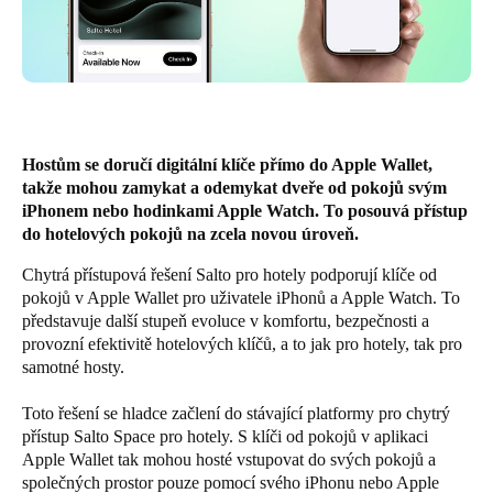
United Kingdom
English
Ireland
English
Hostům se doručí digitální klíče přímo do Apple Wallet,
takže mohou zamykat a odemykat dveře od pokojů svým
France
iPhonem nebo hodinkami Apple Watch. To posouvá přístup
Français
do hotelových pokojů na zcela novou úroveň.
Netherlands
Chytrá přístupová řešení Salto pro hotely podporují klíče od
pokojů v Apple Wallet pro uživatele iPhonů a Apple Watch. To
Nederlands
English
představuje další stupeň evoluce v komfortu, bezpečnosti a
provozní efektivitě hotelových klíčů, a to jak pro hotely, tak pro
Belgium
samotné hosty.
Français
Nederlands
English
Toto řešení se hladce začlení do stávající platformy pro chytrý
přístup
Salto Space pro hotely
. S klíči od pokojů v aplikaci
Spain
Apple Wallet tak mohou hosté vstupovat do svých pokojů a
Español
společných prostor pouze pomocí svého iPhonu nebo Apple