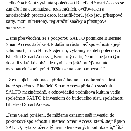
Jedinečná řešení vyvinutá společností Bluefield Smart Access se
Portugal
zaměřují na automatizaci registračních, ověřovacích a
Português
autorizačních procesů osob, identifikátorů, jako jsou přístupové
karty, mobilní telefony, registrační značky a přístupové
autorizace.
Italy
Italiano
„Jsme přesvědčeni, že s podporou SALTO podnikne Bluefield
Smart Access další krok k dalšímu růstu naší společnosti a jejích
schopností,“ říká Hans Stegeman, výkonný ředitel společnosti
Russia
Bluefield Smart Access. „Jsem hrdý na to, čeho jsme jako tým
Russian
dosáhli v krátké době, ale nyní jsem ještě hrdější na tuto
mezinárodní spolupráci. Těším se na toto partnerství.“
Poland
Již existující spolupráce, přidaná hodnota a odborné znalosti,
Polski
které společnost Bluefield Smart Access přidá do systémů
SALTO mezinárodně, a odpovídající podniková kultura vedla
Czech Republic
společnost SALTO k investicím do budoucího růstu společnosti
Čeština
Bluefield Smart Access.
„Jsme velmi potěšeni, že můžeme oznámit naši investici do
Denmark
pokrokové společnosti Bluefield Smart Access, která, stejně jako
Danskere
English
SALTO, byla založena týmem talentovaných podnikatelů,“ říká