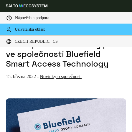
Nápověda a podpora
Uživatelská oblast
HOME
NEWS
SALTO PŘEBÍRÁ VĚTŠINOVÝ PODÍL VE SPOLEČNOSTI BLUEFIELD SMART ACCESS TECHNOLOGY
Vyberte svou polohu a nastavení jazyka
SALTO přebírá většinový podíl
CZECH REPUBLIC | CS
ve společnosti Bluefield
Europe
North America
Caribbean - Lati
Global
Smart Access Technology
Czech Republic
|
čeština
15. března 2022
-
Novinky o společnosti
Germany
Deutsch
Switzerland
Deutsch
Français
Italiano