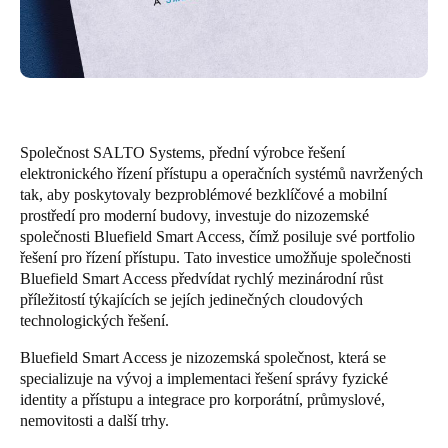
United Kingdom
English
Ireland
English
Společnost SALTO Systems, přední výrobce řešení
France
elektronického řízení přístupu a operačních systémů navržených
tak, aby poskytovaly bezproblémové bezklíčové a mobilní
Français
prostředí pro moderní budovy, investuje do nizozemské
společnosti Bluefield Smart Access, čímž posiluje své portfolio
Netherlands
řešení pro řízení přístupu. Tato investice umožňuje společnosti
Nederlands
English
Bluefield Smart Access předvídat rychlý mezinárodní růst
příležitostí týkajících se jejích jedinečných cloudových
technologických řešení.
Belgium
Français
Nederlands
English
Bluefield Smart Access je nizozemská společnost, která se
specializuje na vývoj a implementaci řešení správy fyzické
Spain
identity a přístupu a integrace pro korporátní, průmyslové,
nemovitosti a další trhy.
Español