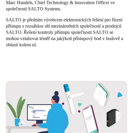
Marc Handels, Chief Technology & Innovation Officer ve
Sweden
společnosti SALTO Systems.
Svenska
English
SALTO je předním výrobcem elektronických řešení pro řízení
přístupu s rozsáhlou sítí mezinárodních společností a prodejců
Norway
SALTO. Řešení kontroly přístupu společnosti SALTO se
Norsk
English
mohou vztahovat téměř na jakýkoli přístupový bod v budově a
oblasti kolem ní.
Finland
Finnish
English
Uložit nový výběr jako výchozí