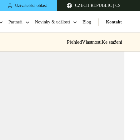
Uživatelská oblast
CZECH REPUBLIC | CS
Partneři
Novinky & události
Blog
Kontakt
Přehled
Vlastnosti
Ke stažení
United Kingdom
English
Netherlands
Nederlands
English