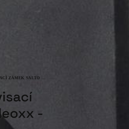
ELEKTRONICKÝ VISACÍ ZÁMEK SALTO NEOXX - G4
isací
Neoxx -