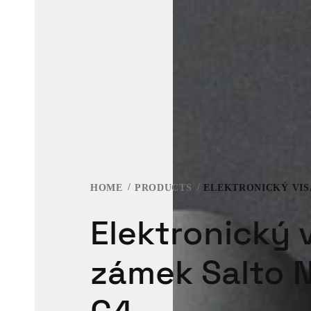
HOME
PRODUCTS
Elektronický v
zámek Salto 