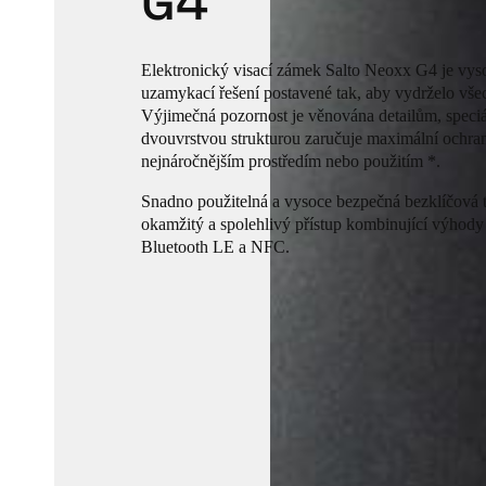
G4
Elektronický visací zámek Salto Neoxx G4 je vys
uzamykací řešení postavené tak, aby vydrželo vše
Výjimečná pozornost je věnována detailům, speci
dvouvrstvou strukturou zaručuje maximální ochran
nejnáročnějším prostředím nebo použitím *.
Snadno použitelná a vysoce bezpečná bezklíčová t
okamžitý a spolehlivý přístup kombinující výhod
Bluetooth LE a NFC.
* Odolnost proti útoku: Mechatronická certifikac