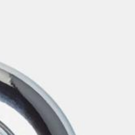
Spain
Español
Russia
Russian
Denmark
Danskere
English
Finland
Finnish
English