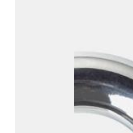
Belgium
Français
Nederlands
English
Italy
Italiano
Czech Republic
Čeština
Norway
Norsk
English
Uložit nový výběr jako výchozí