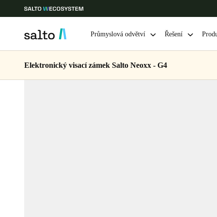
Průmyslová odvětví
Řešení
Prod
Elektronický visací zámek Salto Neoxx - G4
Vyberte svou polohu a nastavení jazyka
Europe
North America
Caribbean -
Global
Czech Republic
|
čeština
Germany
Deutsch
Ireland
English