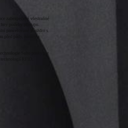
oce zabezpečené všestranné
chny potřeby přístupu.
ální pancéřované pouzdro s
u před pády, nárazy a
echnologie Salto poskytuje
y technologií RFID,
e EN16864: 2018 stupeň 4