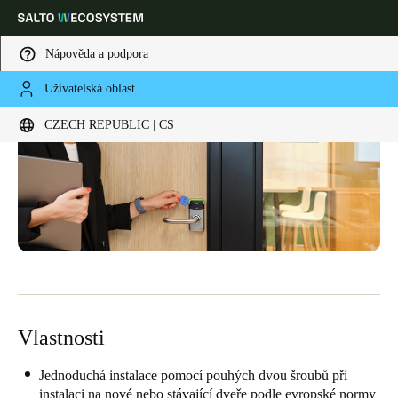
Nápověda a podpora
Uživatelská oblast
Vyberte svou polohu a nastavení jazyka
CZECH REPUBLIC | CS
Europe
North America
Caribbean - Lati
Global
Czech Republic
|
čeština
Germany
Deutsch
Vlastnosti
Switzerland
Deutsch
Français
Italiano
Jednoduchá instalace pomocí pouhých dvou šroubů při
instalaci na nové nebo stávající dveře podle evropské normy