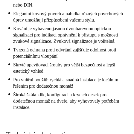
nebo DIN.
United Kingdom
Elegantní kovový povrch a nabídka různých povrchových
English
úprav umožňují přizpůsobení vašemu stylu.
Kování je vybaveno jasnou dvoubarevnou optickou
Ireland
signalizací pro indikaci oprávnění k přístupu s možností
English
zvukové signalizace. Zvuková signalizace je volitelná.
Tvrzená ochrana proti odvrtání zajišťuje odolnost proti
France
potenciálnímu vloupání.
Français
Skryté upevňovací šrouby pro větší bezpečnost a lepší
estetický vzhled.
Netherlands
Pro vnitřní použití: rychlá a snadná instalace je ideálním
Nederlands
English
řešením pro dodatečnou montáž
Široká škála klik, konfigurací a krycích desek pro
Belgium
dodatečnou montáž na dveře, aby vyhovovaly potřebám
Français
Nederlands
English
instalace.
Spain
Español