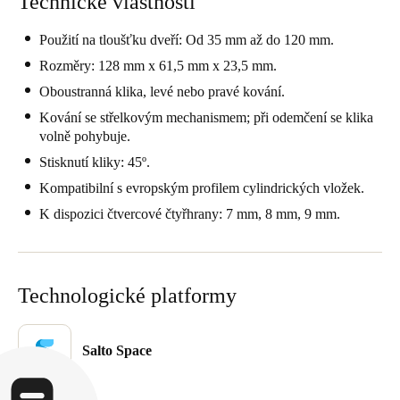
Technické vlastnosti
Portugal
Použití na tloušťku dveří: Od 35 mm až do 120 mm.
Português
Rozměry: 128 mm x 61,5 mm x 23,5 mm.
Italy
Oboustranná klika, levé nebo pravé kování.
Italiano
Kování se střelkovým mechanismem; při odemčení se klika
volně pohybuje.
Russia
Stisknutí kliky: 45º.
Russian
Kompatibilní s evropským profilem cylindrických vložek.
K dispozici čtvercové čtyřhrany: 7 mm, 8 mm, 9 mm.
Poland
Polski
Czech Republic
Technologické platformy
Čeština
Salto Space
Denmark
Danskere
English