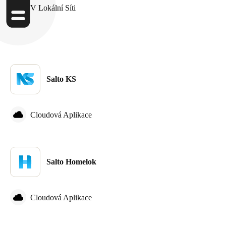
V Lokální Síti
Sweden
Svenska
English
Norway
Norsk
English
Salto KS
Finland
Finnish
English
Cloudová Aplikace
Uložit nový výběr jako výchozí
Salto Homelok
Cloudová Aplikace