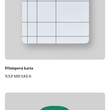
Přístupová karta
NXP MIFARE®