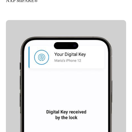
NXP MIFARE®