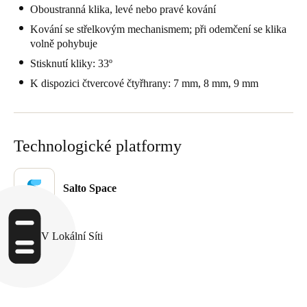
Oboustranná klika, levé nebo pravé kování
Sweden
Kování se střelkovým mechanismem; při odemčení se klika
Svenska
English
volně pohybuje
Stisknutí kliky: 33º
Norway
K dispozici čtvercové čtyřhrany: 7 mm, 8 mm, 9 mm
Norsk
English
Finland
Finnish
English
Technologické platformy
Uložit nový výběr jako výchozí
Salto Space
V Lokální Síti