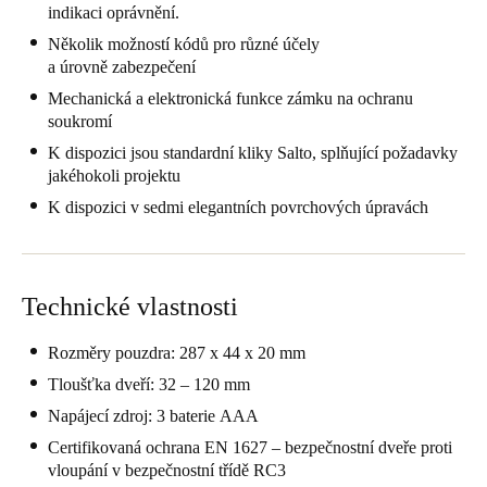
indikaci oprávnění.
Portugal
Několik možností kódů pro různé účely
Português
a úrovně zabezpečení
Mechanická a elektronická funkce zámku na ochranu
Italy
soukromí
Italiano
K dispozici jsou standardní kliky Salto, splňující požadavky
jakéhokoli projektu
Russia
K dispozici v sedmi elegantních povrchových úpravách
Russian
Poland
Polski
Technické vlastnosti
Czech Republic
Rozměry pouzdra: 287 x 44 x 20 mm
Čeština
Tloušťka dveří: 32 – 120 mm
Napájecí zdroj: 3 baterie AAA
Denmark
Certifikovaná ochrana EN 1627 – bezpečnostní dveře proti
Danskere
English
vloupání v bezpečnostní třídě RC3