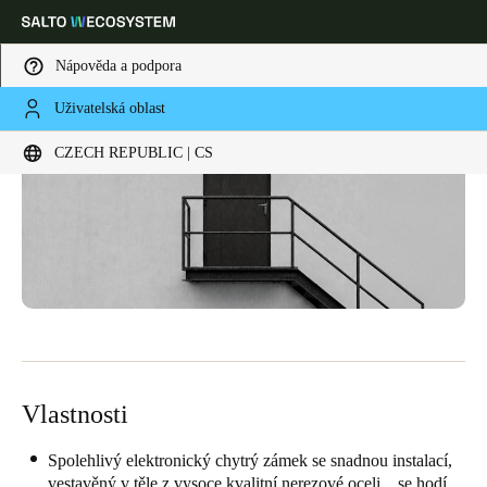
Nápověda a podpora
Uživatelská oblast
Vyberte svou polohu a nastavení jazyka
CZECH REPUBLIC | CS
Europe
North America
Caribbean - Lati
Global
Czech Republic
|
čeština
Germany
Deutsch
Vlastnosti
Switzerland
Deutsch
Français
Italiano
Spolehlivý elektronický chytrý zámek se snadnou instalací,
vestavěný v těle z vysoce kvalitní nerezové oceli , se hodí