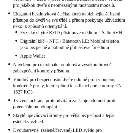
pro jakékoli dveře s neomezenými možnostmi modelů.
United Kingdom
Elegantní bezdotyková čtečka, která nabízí nejlepší řízení
English
přístupu do dveří ve své třídě a přitom poskytuje uživatelům
několik způsobů odemykání.
Ireland
Fyzické chytré RFID přístupové médium – Salto SVN
English
Digitální klíč – NFC / Bluetooth LE: Mobilní telefon
jako bezpečné a pohodlné přihlašovací médium
France
Apple Wallet
Français
Navrženo pro maximální odolnost a vysokou úroveň
zabezpečení kontroly přístupu.
Netherlands
Vhodný pro bezpečnostní dveře odolné proti vloupání,
Nederlands
English
konkrétně pro ty, které splňují klasifikaci podle normy EN
1627 RC3
Belgium
Tvrzená ochrana proti odvrtání zajišťuje odolnost proti
Français
Nederlands
English
potenciálnímu vloupání.
Skryté upevňovací šrouby pro větší bezpečnost a lepší
Spain
estetický vzhled.
Español
Dvoubarevné (zelené/červené) LED světlo pro