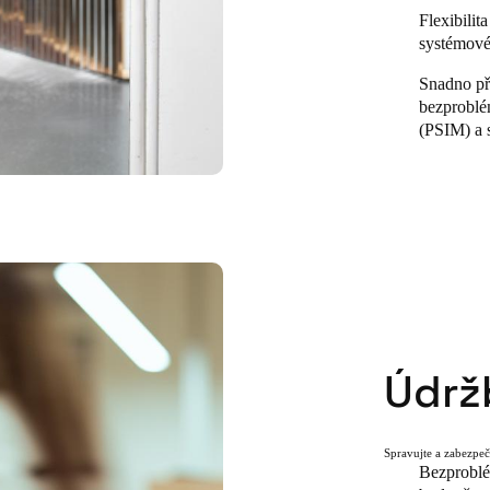
Flexibilit
systémové 
Snadno při
bezproblé
(PSIM) a 
Údrž
Spravujte a zabezpeč
Bezproblé