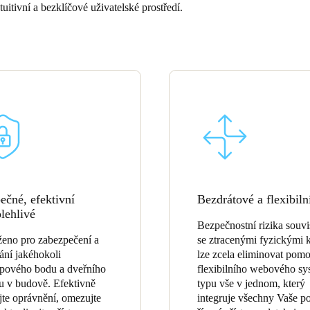
tuitivní a bezklíčové uživatelské prostředí.
Spain
Español
Russia
Russian
Denmark
Danskere
English
Finland
ečné, efektivní
Bezdrátové a flexibiln
Finnish
English
olehlivé
Bezpečnostní rizika souvis
eno pro zabezpečení a
se ztracenými fyzickými k
ání jakéhokoli
lze zcela eliminovat pomo
upového bodu a dveřního
flexibilního webového s
 v budově. Efektivně
typu vše v jednom, který
jte oprávnění, omezujte
integruje všechny Vaše p