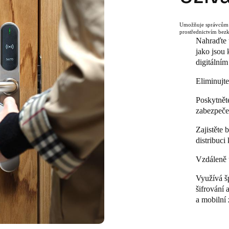
Umožňuje správcům s
prostřednictvím bezk
Nahraďte t
jako jsou 
digitálním
Eliminujte
Poskytněte
zabezpeče
Zajistěte 
distribuci
Vzdáleně u
Využívá š
šifrování
a mobilní 