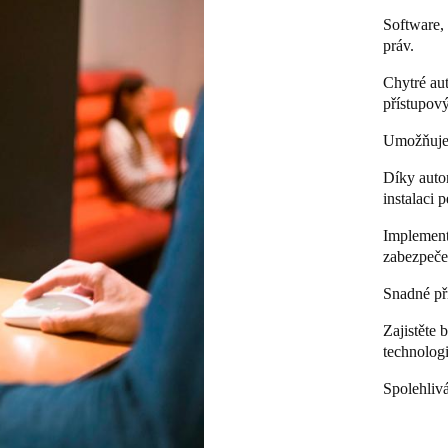
Software, 
práv.
Chytré au
přístupov
Umožňuje 
Díky auto
instalaci 
Implement
zabezpečen
Snadné při
Zajistěte 
technologi
Spolehlivá