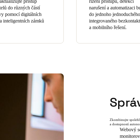
aktualizujte přístup
řízení přístupu, detekci
telů do různých částí
narušení a automatizaci 
y pomocí digitálních
do jednoho jednoduchéh
 a inteligentních zámků
integrovaného bezkontak
a mobilního řešení.
Správ
Zkombinujte spolehliv
a dostupností auton
Webový sof
monitorová