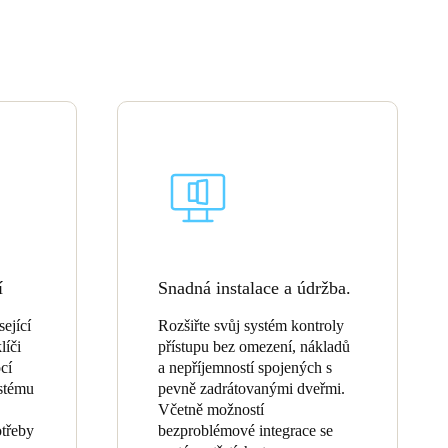
Portugal
Português
Poland
Polski
Sweden
Svenska
English
í
Snadná instalace a údržba.
ející
Rozšiřte svůj systém kontroly
líči
přístupu bez omezení, nákladů
cí
a nepříjemností spojených s
ystému
pevně zadrátovanými dveřmi.
Včetně možností
otřeby
bezproblémové integrace se