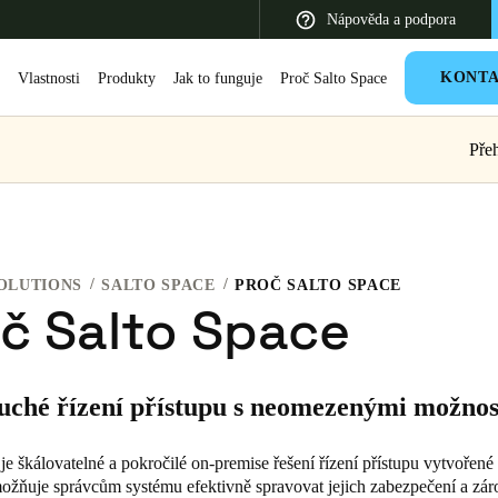
Nápověda a podpora
KONT
e
Vlastnosti
Produkty
Jak to funguje
Proč Salto Space
Pře
 Latin America
Africa, Middle East, and India
Asia Pacific
OLUTIONS
SALTO SPACE
PROČ SALTO SPACE
č Salto Space
Switzerland
uché řízení přístupu s neomezenými možnos
Deutsch
Français
Italiano
France
je škálovatelné a pokročilé on-premise řešení řízení přístupu vytvořen
žňuje správcům systému efektivně spravovat jejich zabezpečení a zá
Français