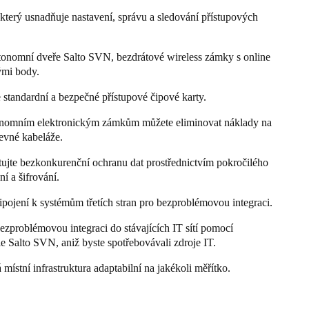
který usnadňuje nastavení, správu a sledování přístupových
tonomní dveře Salto SVN, bezdrátové wireless zámky s online
ými body.
standardní a bezpečné přístupové čipové karty.
nomním elektronickým zámkům můžete eliminovat náklady na
pevné kabeláže.
ujte bezkonkurenční ochranu dat prostřednictvím pokročilého
í a šifrování.
pojení k systémům třetích stran pro bezproblémovou integraci.
bezproblémovou integraci do stávajících IT sítí pomocí
e Salto SVN, aniž byste spotřebovávali zdroje IT.
 místní infrastruktura adaptabilní na jakékoli měřítko.