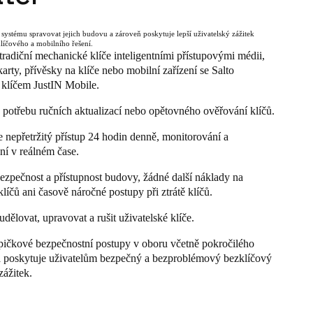
ystému spravovat jejich budovu a zároveň poskytuje lepší uživatelský zážitek
líčového a mobilního řešení.
radiční mechanické klíče inteligentními přístupovými médii,
karty, přívěsky na klíče nebo mobilní zařízení se Salto
 klíčem JustIN Mobile.
 potřebu ručních aktualizací nebo opětovného ověřování klíčů.
 nepřetržitý přístup 24 hodin denně, monitorování a
ní v reálném čase.
bezpečnost a přístupnost budovy, žádné další náklady na
 klíčů ani časově náročné postupy při ztrátě klíčů.
dělovat, upravovat a rušit uživatelské klíče.
pičkové bezpečnostní postupy v oboru včetně pokročilého
 a poskytuje uživatelům bezpečný a bezproblémový bezklíčový
zážitek.