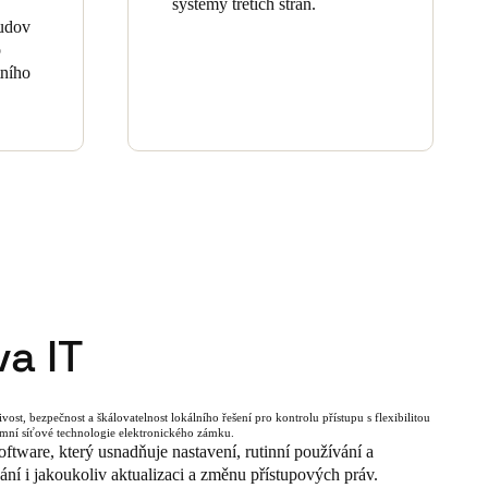
systémy třetích stran.
budov
o
tního
a IT
ost, bezpečnost a škálovatelnost lokálního řešení pro kontrolu přístupu s flexibilitou
omní síťové technologie elektronického zámku.
tware, který usnadňuje nastavení, rutinní používání a
ní i jakoukoliv aktualizaci a změnu přístupových práv.