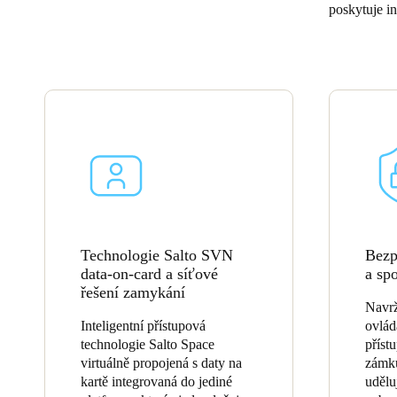
poskytuje in
Belgium
Français
Nederlands
English
Italy
Italiano
Czech Republic
Čeština
Norway
Technologie Salto SVN
Bezp
Norsk
English
data-on-card a síťové
a sp
řešení zamykání
Navrž
Uložit nový výběr jako výchozí
Inteligentní přístupová
ovlád
technologie Salto Space
příst
virtuálně propojená s daty na
zámku
kartě integrovaná do jediné
udělu