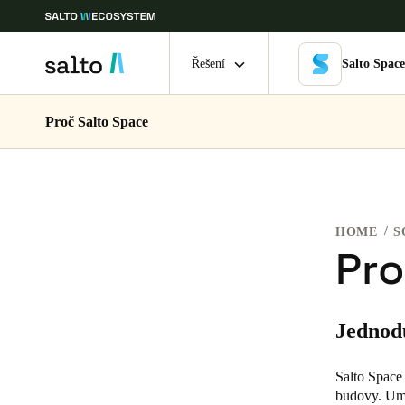
Řešení
Salto Spac
Proč Salto Space
Vyberte svou polohu a nastavení jazyka
Europe
North America
Caribbean -
Global
HOME
S
Czech Republic
|
čeština
Pro
Germany
Jednod
Deutsch
Ireland
Salto Space 
budovy. Umo
English