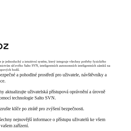
oz
e je jednoduchý a intuitivní systém, který integruje všechny potřeby fyzického
nictvím síťového Salto SVN, inteligentních autonomních inteligentních zámků na
stupových bodů.
ezpečné a pohodlné prostředí pro uživatele, návštěvníky a
ce.
y aktualizujte uživatelská přístupová oprávnění a úrovně
pomocí technologie Salto SVN.
rušte klíče po ztrátě pro zvýšení bezpečnosti.
šechny nejnovější informace o přístupu uživatelů ke všem
 vašem zařízení.