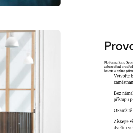
Prov
Platforma Salto Spac
zabezpečení prostřed
baterie a online pří
Vytvořte b
zaměstnan
Bez námah
přístupu 
Okamžitě z
Získejte v
dveřím ve