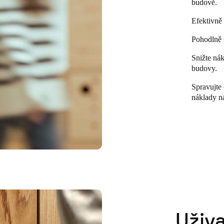
budově.
Efektivně 
Pohodlně z
Snižte nák
budovy.
Spravujte 
náklady n
Uživa