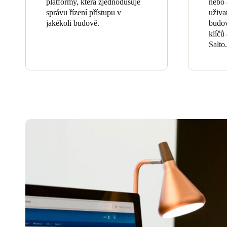
platformy, která zjednodušuje
nebo 
správu řízení přístupu v
uživa
jakékoli budově.
budov
klíčů
Salto.