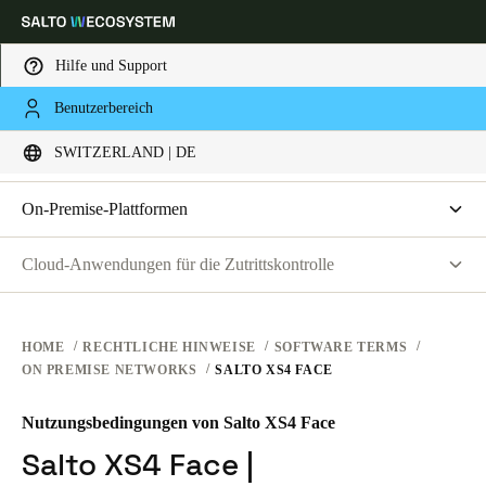
Hilfe und Support
RECHTLICHE HINWEISE
Benutzerbereich
Wählen Sie Ihren Standort und Ihre Sprache
GESCHÄFTSBEDINGUNGEN SOFTWARE
SWITZERLAND | DE
NUTZUNGSBEDINGUNGEN WEBSITE
DATENSCHUTZ
Europe
North America
Caribbean - Lati
Global
On-Premise-Plattformen
NUTZUNGSBEDINGUNGEN HARDWARE
Salto Space | Software-Lizenzvereinbarung
Cloud-Anwendungen für die Zutrittskontrolle
Switzerland
|
Deutsch
GESCHÄFTSBEDINGUNGEN SOFTWARE
Salto XS4 Face | Nutzungsbedingungen
Nutzungsbedingungen
UNTERNEHMENSTRANSAKTIONEN
Vereinbarung zur Datenverarbeitung
Germany
HOME
RECHTLICHE HINWEISE
SOFTWARE TERMS
ON PREMISE NETWORKS
SALTO XS4 FACE
Liste der Unterauftragsverarbeiter
Deutsch
Technische und organisatorische Maßnahmen
Nutzungsbedingungen von Salto XS4 Face
Switzerland
Endbenutzer-Lizenzvereinbarung
Salto XS4 Face |
Deutsch
Français
Italiano