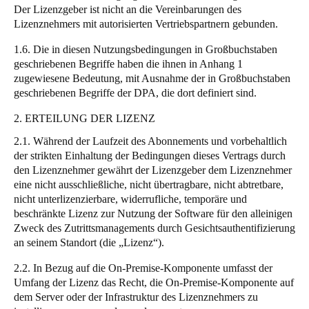
Der Lizenzgeber ist nicht an die Vereinbarungen des
Sweden
Lizenznehmers mit autorisierten Vertriebspartnern gebunden.
Svenska
English
1.6. Die in diesen Nutzungsbedingungen in Großbuchstaben
geschriebenen Begriffe haben die ihnen in Anhang 1
Norway
zugewiesene Bedeutung, mit Ausnahme der in Großbuchstaben
Norsk
English
geschriebenen Begriffe der DPA, die dort definiert sind.
2. ERTEILUNG DER LIZENZ
Finland
Finnish
English
2.1. Während der Laufzeit des Abonnements und vorbehaltlich
der strikten Einhaltung der Bedingungen dieses Vertrags durch
den Lizenznehmer gewährt der Lizenzgeber dem Lizenznehmer
eine nicht ausschließliche, nicht übertragbare, nicht abtretbare,
Auswahl als Standard speichern
nicht unterlizenzierbare, widerrufliche, temporäre und
beschränkte Lizenz zur Nutzung der Software für den alleinigen
Zweck des Zutrittsmanagements durch Gesichtsauthentifizierung
an seinem Standort (die „Lizenz“).
2.2. In Bezug auf die On-Premise-Komponente umfasst der
Umfang der Lizenz das Recht, die On-Premise-Komponente auf
dem Server oder der Infrastruktur des Lizenznehmers zu