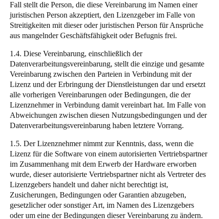
Fall stellt die Person, die diese Vereinbarung im Namen einer
Portugal
juristischen Person akzeptiert, den Lizenzgeber im Falle von
Português
Streitigkeiten mit dieser oder juristischen Person für Ansprüche
aus mangelnder Geschäftsfähigkeit oder Befugnis frei.
Italy
1.4. Diese Vereinbarung, einschließlich der
Italiano
Datenverarbeitungsvereinbarung
, stellt die einzige und gesamte
Vereinbarung zwischen den Parteien in Verbindung mit der
Lizenz und der Erbringung der Dienstleistungen dar und ersetzt
Russia
alle vorherigen Vereinbarungen oder Bedingungen, die der
Russian
Lizenznehmer in Verbindung damit vereinbart hat. Im Falle von
Abweichungen zwischen diesen Nutzungsbedingungen und der
Poland
Datenverarbeitungsvereinbarung haben letztere Vorrang.
Polski
1.5. Der Lizenznehmer nimmt zur Kenntnis, dass, wenn die
Lizenz für die Software von einem autorisierten Vertriebspartner
Czech Republic
im Zusammenhang mit dem Erwerb der Hardware erworben
Čeština
wurde, dieser autorisierte Vertriebspartner nicht als Vertreter des
Lizenzgebers handelt und daher nicht berechtigt ist,
Denmark
Zusicherungen, Bedingungen oder Garantien abzugeben,
gesetzlicher oder sonstiger Art, im Namen des Lizenzgebers
Danskere
English
oder um eine der Bedingungen dieser Vereinbarung zu ändern.