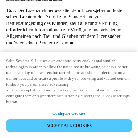
16.2. Der Lizenznehmer gestattet dem Lizenzgeber und/oder
seinen Beratern den Zutritt zum Standort und zur
Betriebsumgebung des Kunden, stellt alle für die Prüfung
erforderlichen Informationen zur Verfügung und arbeitet im
Allgemeinen nach Treu und Glauben mit dem Lizenzgeber
und/oder seinen Beratern zusammen.
17. VERTRAULICHKEIT
Salto Systems, S. L., uses own and third-party cookies and similar
17.1. Die Software stellt wertvolle, sensible und vertrauliche
technologies in order to allow the user a secure browsing, to gain a better
Geschäftsinformationen und geistiges Eigentum des
understanding of how users interact with the website in order to improve
Lizenzgebers dar.
our services and to create a profile with your browsing and viewed content
to show you personalized advertising.
17.2. Die Parteien verpflichten sich, die vertraulichen
You can accept all cookies by clicking the "Accept cookies" button or
Informationen nicht ohne vorherige schriftliche Zustimmung der
configure them or reject their installation by clicking the “Cookie settings”
anderen Partei an Dritte weiterzugeben. Die Parteien
button.
genehmigen hiermit jedoch ausdrücklich, dass vertrauliche
DOWNLOAD
Configure Cookies
Informationen an Konzernunternehmen und autorisierte
Vertriebspartner weitergegeben werden dürfen, um die
KONTAKTIEREN SIE UNSEREN
ACCEPT ALL COOKIES
DATENSCHUTZBEAUFTRAGTEN
Erbringung der in dieser Vereinbarung festgelegten
Dienstleistungen zu gewährleisten.