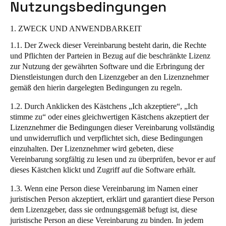
Nutzungsbedingungen
United Kingdom
English
1. ZWECK UND ANWENDBARKEIT
1.1. Der Zweck dieser Vereinbarung besteht darin, die Rechte
Ireland
und Pflichten der Parteien in Bezug auf die beschränkte Lizenz
English
zur Nutzung der gewährten Software und die Erbringung der
Dienstleistungen durch den Lizenzgeber an den Lizenznehmer
France
gemäß den hierin dargelegten Bedingungen zu regeln.
Français
1.2. Durch Anklicken des Kästchens „Ich akzeptiere“, „Ich
stimme zu“ oder eines gleichwertigen Kästchens akzeptiert der
Netherlands
Lizenznehmer die Bedingungen dieser Vereinbarung vollständig
Nederlands
und unwiderruflich und verpflichtet sich, diese Bedingungen
English
einzuhalten. Der Lizenznehmer wird gebeten, diese
Vereinbarung sorgfältig zu lesen und zu überprüfen, bevor er auf
Belgium
dieses Kästchen klickt und Zugriff auf die Software erhält.
Français
Nederlands
English
1.3. Wenn eine Person diese Vereinbarung im Namen einer
juristischen Person akzeptiert, erklärt und garantiert diese Person
Spain
dem Lizenzgeber, dass sie ordnungsgemäß befugt ist, diese
Español
juristische Person an diese Vereinbarung zu binden. In jedem