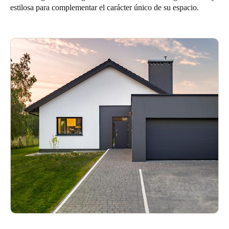
estilosa para complementar el carácter único de su espacio.
Chile
Español
Guardar la nueva selección como predeterminada