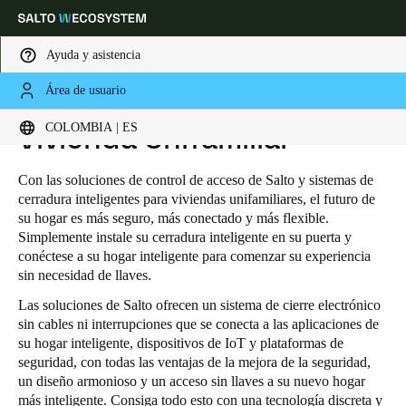
Ayuda y asistencia
Área de usuario
HOME
INDUSTRIAS
RESIDENTIAL
VIVIENDA UNIFAMILIAR
Elija su ubicación y configuración de idioma
COLOMBIA | ES
Vivienda Unifamiliar
Europe
North America
Caribbean - Lati
Global
Con las soluciones de control de acceso de Salto y sistemas de
cerradura inteligentes para viviendas unifamiliares, el futuro de
su hogar es más seguro, más conectado y más flexible.
Colombia
|
Español
Simplemente instale su cerradura inteligente en su puerta y
conéctese a su hogar inteligente para comenzar su experiencia
sin necesidad de llaves.
Mexico
Las soluciones de Salto ofrecen un sistema de cierre electrónico
Español
sin cables ni interrupciones que se conecta a las aplicaciones de
su hogar inteligente, dispositivos de IoT y plataformas de
Colombia
seguridad, con todas las ventajas de la mejora de la seguridad,
un diseño armonioso y un acceso sin llaves a su nuevo hogar
Español
más inteligente. Consiga todo esto con una tecnología discreta y