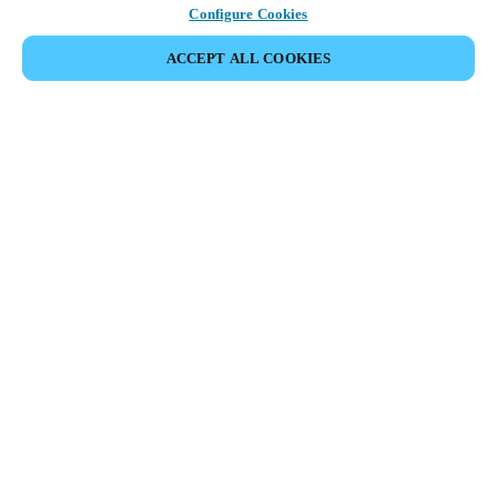
Configure Cookies
ACCEPT ALL COOKIES
Partner Area
Legal
Seguridad
Trabaje con nosotros
Canales Éticos
Cambiar País/ Idioma:
COLOMBIA
|
ES
MYLOCK.
CONFIGURE SU CERRADURA ELECTRÓNICA
INTELIGENTE