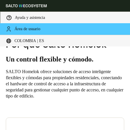
Ayuda y asistencia
Área de usuario
HOME
SOLUCIONES
SALTO HOMELOK
POR QUÉ SALTO HOMELOK
Elija su ubicación y configuración de idioma
COLOMBIA | ES
Por qué Salto Homelok
Europe
North America
Caribbean - Lati
Global
Un control flexible y cómodo.
SALTO Homelok ofrece soluciones de acceso inteligente
Colombia
|
Español
flexibles y cómodas para propiedades residenciales, conectando
el hardware de control de acceso a la infraestructura de
seguridad para gestionar cualquier punto de acceso, en cualquier
Mexico
tipo de edificio.
Español
Colombia
Español