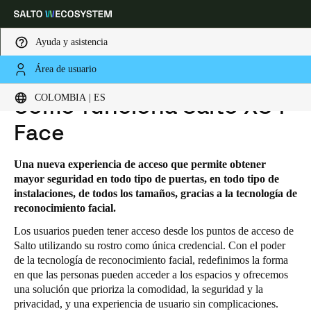
Ayuda y asistencia
Área de usuario
HOME
SOLUCIONES
SALTO XS4 FACE
SALTO XS4 FACE: CÓMO FUNCIONA
Elija su ubicación y configuración de idioma
COLOMBIA | ES
Cómo funciona Salto XS4
Face
Europe
North America
Caribbean - Lati
Global
Una nueva experiencia de acceso que permite obtener
Colombia
|
Español
mayor seguridad en todo tipo de puertas, en todo tipo de
instalaciones, de todos los tamaños, gracias a la tecnología de
reconocimiento facial.
Mexico
Los usuarios pueden tener acceso desde los puntos de acceso de
Español
Salto utilizando su rostro como única credencial. Con el poder
de la tecnología de reconocimiento facial, redefinimos la forma
Colombia
en que las personas pueden acceder a los espacios y ofrecemos
una solución que prioriza la comodidad, la seguridad y la
Español
privacidad, y una experiencia de usuario sin complicaciones.