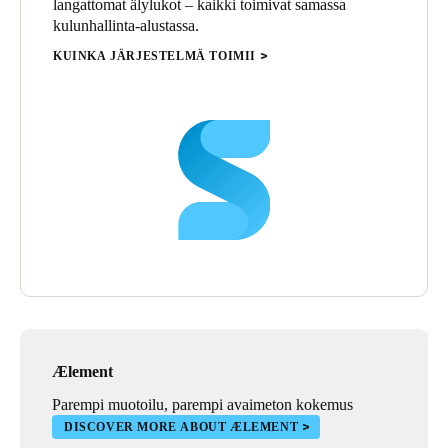
langattomat älylukot – kaikki toimivat samassa
kulunhallinta-alustassa.
KUINKA JÄRJESTELMÄ TOIMII
Ælement
Parempi muotoilu, parempi avaimeton kokemus
DISCOVER MORE ABOUT ÆLEMENT