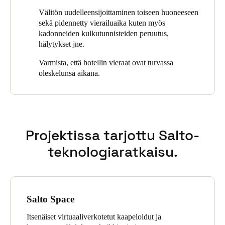
pidentäminen tarvittaessa sekä kadonneen kulkutunnisteen
Välitön uudelleensijoittaminen toiseen huoneeseen
Sweden
peruutus, tunkeutumishälytys, muut hälytykset, etähallinta,
sekä pidennetty vierailuaika kuten myös
Svenska
English
reaaliaikainen tapahtumaloki, päiväkäyttötilan aktivointi
kadonneiden kulkutunnisteiden peruutus,
kokoushuoneita varten ja automaattinen alhaisen paristojen tilan
hälytykset jne.
raportointi.
Norway
Varmista, että hotellin vieraat ovat turvassa
Norsk
English
oleskelunsa aikana.
Finland
Finnish
English
Projektissa tarjottu Salto-
Save new selection as default
teknologiaratkaisu.
Salto Space
Itsenäiset virtuaaliverkotetut kaapeloidut ja