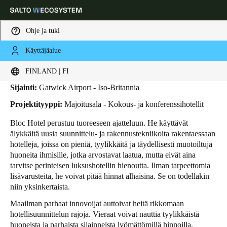
Ohje ja tuki
Käyttäjäalue
HOME
TOIMIALAT
LIIKETAPAUKSET
BLOC HOTEL
Bloc Hotel
Choose your location and language settings
FINLAND | FI
Sijainti:
Gatwick Airport - Iso-Britannia
Europe
North America
Caribbean - Lati
Global
Projektityyppi:
Majoitusala - Kokous- ja konferenssihotellit
Bloc Hotel perustuu tuoreeseen ajatteluun. He käyttävät
Finland
|
Finnish
älykkäitä uusia suunnittelu- ja rakennustekniikoita rakentaessaan
hotelleja, joissa on pieniä, tyylikkäitä ja täydellisesti muotoiltuja
huoneita ihmisille, jotka arvostavat laatua, mutta eivät aina
Germany
tarvitse perinteisen luksushotellin hienoutta. Ilman tarpeettomia
Deutsch
lisävarusteita, he voivat pitää hinnat alhaisina. Se on todellakin
niin yksinkertaista.
Switzerland
Maailman parhaat innovoijat auttoivat heitä rikkomaan
Deutsch
Français
Italiano
hotellisuunnittelun rajoja. Vieraat voivat nauttia tyylikkäistä
huoneista ja parhaista sijainneista lyömättömillä hinnoilla.