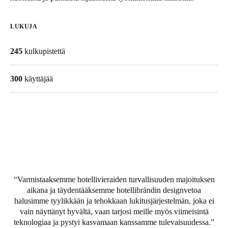
United Kingdom
English
LUKUJA
Ireland
245
kulkupistettä
English
300
käyttäjää
France
Français
Netherlands
Nederlands
English
Belgium
Français
Nederlands
English
Varmistaaksemme hotellivieraiden turvallisuuden majoituksen
aikana ja täydentääksemme hotellibrändin designvetoa
halusimme tyylikkään ja tehokkaan lukitusjärjestelmän, joka ei
Spain
vain näyttänyt hyvältä, vaan tarjosi meille myös viimeisintä
Español
teknologiaa ja pystyi kasvamaan kanssamme tulevaisuudessa.