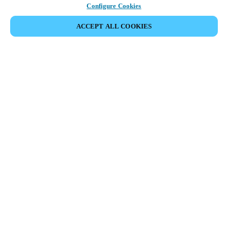
Configure Cookies
ACCEPT ALL COOKIES
Partner Area
Legal
Turvallisuus
Ura
Eettiset kanavat
Vaihda alue:
FINLAND
|
FI
EN
MYLOCK.
RÄÄTÄLÖI OMA ÄLYLUKKOSI