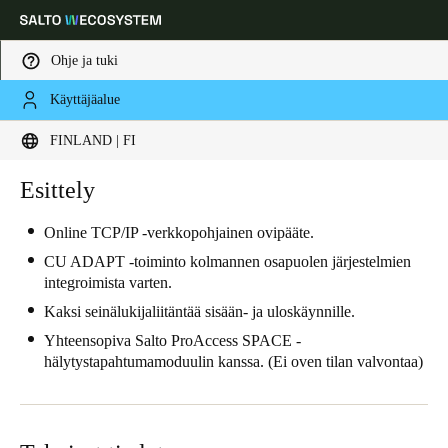
Ohje ja tuki
Käyttäjäalue
Choose your location and language settings
FINLAND | FI
Europe
North America
Caribbean - Lati
Esittely
Global
Online TCP/IP -verkkopohjainen ovipääte.
Finland
|
Finnish
CU ADAPT -toiminto kolmannen osapuolen järjestelmien
integroimista varten.
Kaksi seinälukijaliitäntää sisään- ja uloskäynnille.
Germany
Yhteensopiva Salto ProAccess SPACE -
Deutsch
hälytystapahtumamoduulin kanssa. (Ei oven tilan valvontaa)
Switzerland
Deutsch
Français
Italiano