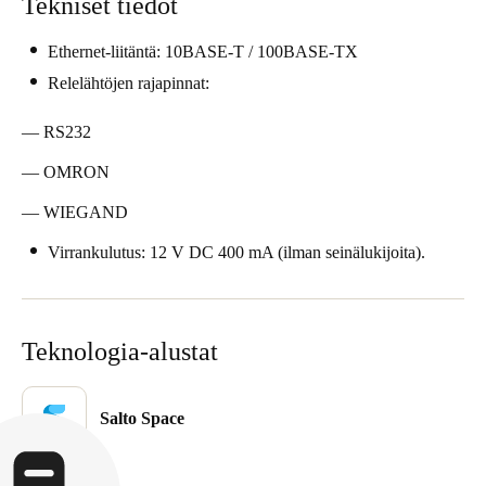
Tekniset tiedot
United Kingdom
Ethernet-liitäntä: 10BASE-T / 100BASE-TX
English
Relelähtöjen rajapinnat:
Ireland
— RS232
English
— OMRON
France
— WIEGAND
Français
Virrankulutus: 12 V DC 400 mA (ilman seinälukijoita).
Netherlands
Nederlands
English
Teknologia-alustat
Belgium
Français
Nederlands
English
Salto Space
Spain
Español