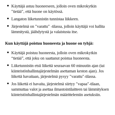
Portugal
Käyttäjä astuu huoneeseen, jolloin oven mikrokytkin
"tietää", että huone on käytössä.
Português
Langaton liiketunnistin tunnistaa liikkeen.
Italy
Järjestelmä on "varattu" -tilassa, jolloin käyttäjä voi hallita
lämmitystä, jäähdytystä ja valaistusta itse.
Italiano
Kun käyttäjä poistuu huoneesta ja huone on tyhjä:
Russia
Russian
Käyttäjä poistuu huoneesta, jolloin oven mikrokytkin
“tietää”, että joku on saattanut poistua huoneesta.
Poland
Liiketunnistin etsii liikettä seuraavan 60 minuutin ajan (tai
Polski
kiinteistönhallintajärjestelmän asettaman keston ajan). Jos
liikettä havaitaan, järjestelmä pysyy "varattu"-tilassa.
Czech Republic
Jos liikettä ei havaita, järjestelmä siirtyy "vapaa"-tilaan,
sammuttaa valot ja asettaa ilmastointilaitteen tai lämmityksen
Čeština
kiinteistönhallintajärjestelmän määrittelemiin asetuksiin.
Denmark
Danskere
English