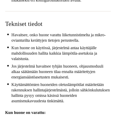
mukaiseksi eri konfigurointikorttien avulla.
United Kingdom
English
Tekniset tiedot
Ireland
English
Havaitsee, onko huone varattu liiketunnistimelta ja mikro-
ovianturilta kerättyjen tietojen perusteella.
France
Kun huone on käytössä, järjestelmä antaa käyttäjälle
Français
mahdollisuuden hallita kaikkia lämpötila-asetuksia ja
valaistusta.
Netherlands
Jos järjestelmä havaitsee tyhjän huoneen, ohjausmoduuli
Nederlands
English
alkaa säätämään huoneen tilaa ennalta määritettyjen
energiansäästöasetusten mukaisesti.
Belgium
Käyttämättömien huoneiden oletuslämpötilat määritetään
rakennuksen hallintajärjestelmästä, jolloin sähkönkulutuksen
Français
Nederlands
English
hallinta pysyy omissa käsissä huoneiden
asumismukavuudesta tinkimättä.
Spain
Español
Kun huone on varattu: