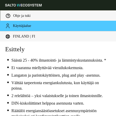
Ohje ja tuki
Käyttäjäalue
Choose your location and language settings
FINLAND | FI
Europe
North America
Caribbean - Lati
Esittely
Global
Säästä 25 - 40% ilmastointi- ja lämmistyskustannuksista. *
Finland
|
Finnish
Ei vaaranna miellyttävää vierailukokemusta.
Langaton ja paristokäyttöinen, plug and play -asennus.
Germany
Välttää tarpeetonta energiankulutusta, kun käyttäjä on
poissa.
Deutsch
2 relelähtöä – yksi valaistukselle ja toinen ilmastoinnille.
Switzerland
DIN-kiskoliittimet helppoa asennusta varten.
Deutsch
Français
Italiano
Räätälöi energiansäästöasetukset asennusympäristön