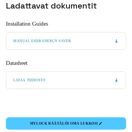
Ladattavat dokumentit
Sweden
Svenska
English
Installation Guides
Norway
Norsk
English
MANUAL ESDB ENERGY SAVER
Finland
Finnish
English
Datasheet
LATAA TIEDOSTO
Save new selection as default
MYLOCK RÄÄTÄLÖI OMA LUKKOSI