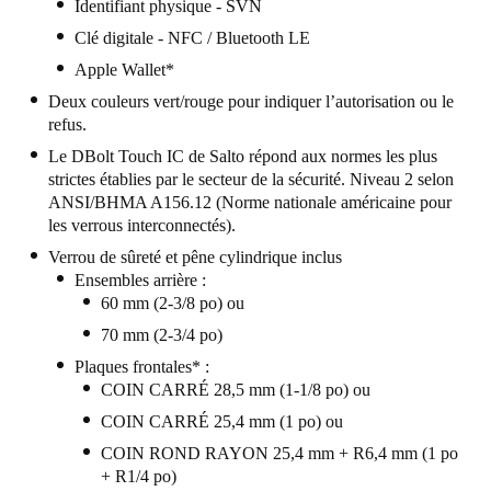
Identifiant physique - SVN
United Kingdom
Clé digitale - NFC / Bluetooth LE
English
Apple Wallet*
Deux couleurs vert/rouge pour indiquer l’autorisation ou le
Ireland
refus.
English
Le DBolt Touch IC de Salto répond aux normes les plus
strictes établies par le secteur de la sécurité. Niveau 2 selon
France
ANSI/BHMA A156.12 (Norme nationale américaine pour
Français
les verrous interconnectés).
Verrou de sûreté et pêne cylindrique inclus
Netherlands
Ensembles arrière :
Nederlands
English
60 mm (2-3/8 po) ou
70 mm (2-3/4 po)
Belgium
Plaques frontales* :
Français
Nederlands
English
COIN CARRÉ 28,5 mm (1-1/8 po) ou
COIN CARRÉ 25,4 mm (1 po) ou
Spain
COIN ROND RAYON 25,4 mm + R6,4 mm (1 po
Español
+ R1/4 po)