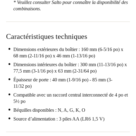
* Veuillez consulter Salto pour connaître la disponibilité des
Portugal
combinaisons.
Português
Italy
Caractéristiques techniques
Italiano
Dimensions extérieures du boîtier : 160 mm (6-5/16 po) x
Russia
68 mm (2-11/16 po) x 46 mm (1-13/16 po)
Russian
Dimensions intérieures du boîtier : 300 mm (11-13/16 po) x
77,5 mm (3-1/16 po) x 63 mm (2-31/64 po)
Poland
Épaisseur de porte : 40 mm (1-9/16 po) - 85 mm (3-
Polski
11/32 po)
Compatible avec un raccord central interconnecté de 4 po et
Czech Republic
5½ po
Čeština
Béquilles disponibles : N, A, G, K, O
Source d’alimentation : 3 piles AA (LR6 1,5 V)
Denmark
Danskere
English