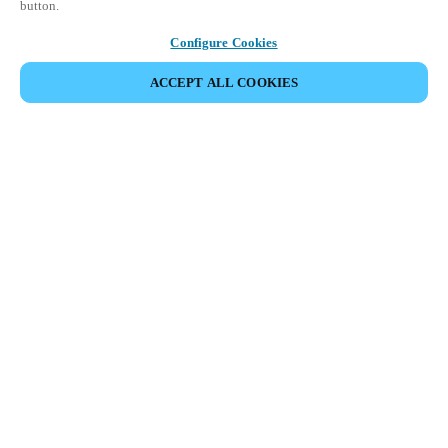
button.
Configure Cookies
ACCEPT ALL COOKIES
Espace Partenaires
Légal
Sécurité
Carrières
Canaux éthiques
Changer de région :
BELGIUM
|
NL
EN
FR
MYLOCK.
PERSONNALISER VOTRE SERRURE DE PORTE