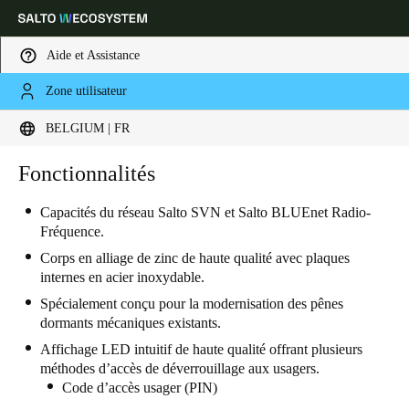
Aide et Assistance
Zone utilisateur
Sélectionnez vos paramètres de localisation et de langue
BELGIUM | FR
Europe
North America
Caribbean - Lati
Fonctionnalités
Global
Capacités du réseau Salto SVN et Salto BLUEnet Radio-
Fréquence.
Belgium
|
Français
Corps en alliage de zinc de haute qualité avec plaques
internes en acier inoxydable.
Germany
Spécialement conçu pour la modernisation des pênes
Deutsch
dormants mécaniques existants.
Affichage LED intuitif de haute qualité offrant plusieurs
Switzerland
méthodes d’accès de déverrouillage aux usagers.
Deutsch
Français
Italiano
Code d’accès usager (PIN)