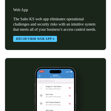
Portugal
Web App
Português
The Salto KS web app eliminates operational
challenges and security risks with an intuitive system
Italy
that meets all of your business’s access control needs.
Italiano
DÉCOUVRIR WEB APP
Russia
Russian
Poland
Polski
Czech Republic
Čeština
Denmark
Danskere
English