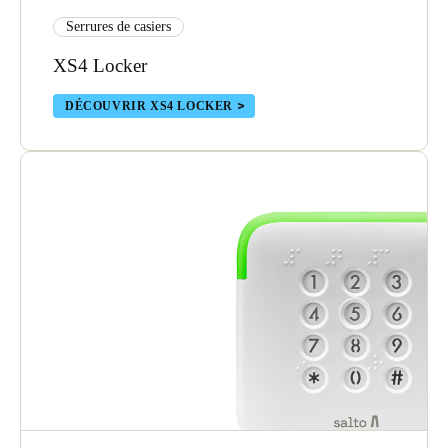
Serrures de casiers
XS4 Locker
DÉCOUVRIR XS4 LOCKER