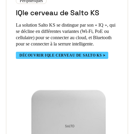
Périphériques
EN SAVOIR PLUS SUR LES FONCTIONNALITÉS DE SALTO
KS
IQle cerveau de Salto KS
La solution Salto KS se distingue par son « IQ », qui
se décline en différentes variantes (Wi-Fi, PoE ou
cellulaire) pour se connecter au cloud, et Bluetooth
pour se connecter à la serrure intelligente.
DÉCOUVRIR IQLE CERVEAU DE SALTO KS