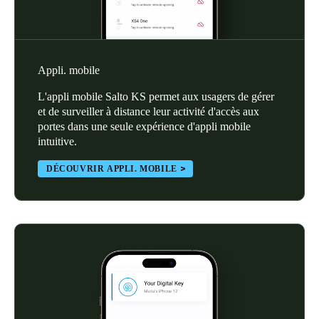
Sweden
Svenska
English
Appli. mobile
Norway
Norsk
English
L'appli mobile Salto KS permet aux usagers de gérer
et de surveiller à distance leur activité d'accès aux
Finland
portes dans une seule expérience d'appli mobile
intuitive.
Finnish
English
DÉCOUVRIR APPLI. MOBILE
Enregistrer la nouvelle sélection comme choix par défaut