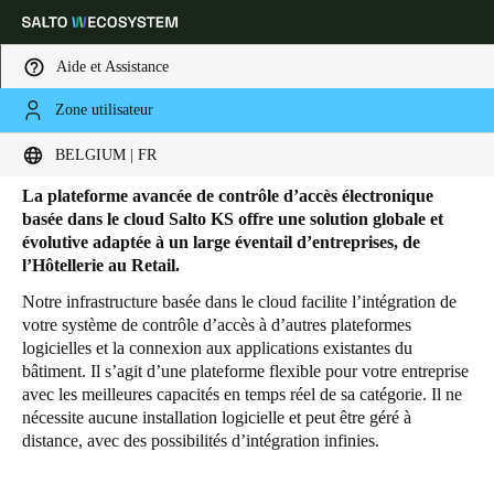
Aide et Assistance
Zone utilisateur
HOME
SOLUTIONS
SALTO KS
PRODUITS SALTO KS
Produits Salto KS
Sélectionnez vos paramètres de localisation et de langue
BELGIUM | FR
La plateforme avancée de contrôle d’accès électronique
Europe
North America
Caribbean - Lati
Global
basée dans le cloud Salto KS offre une solution globale et
évolutive adaptée à un large éventail d’entreprises, de
l’Hôtellerie au Retail.
Belgium
|
Français
Notre infrastructure basée dans le cloud facilite l’intégration de
votre système de contrôle d’accès à d’autres plateformes
logicielles et la connexion aux applications existantes du
Germany
bâtiment. Il s’agit d’une plateforme flexible pour votre entreprise
Deutsch
avec les meilleures capacités en temps réel de sa catégorie. Il ne
nécessite aucune installation logicielle et peut être géré à
Switzerland
distance, avec des possibilités d’intégration infinies.
Deutsch
Français
Italiano