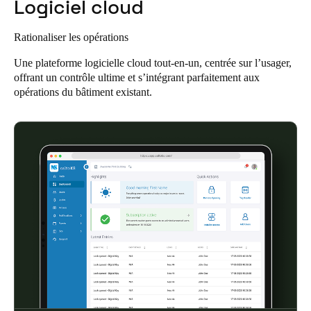
Logiciel cloud
United Kingdom
English
Rationaliser les opérations
Une plateforme logicielle cloud tout-en-un, centrée sur l’usager,
Ireland
offrant un contrôle ultime et s’intégrant parfaitement aux
English
opérations du bâtiment existant.
France
Français
Netherlands
Nederlands
English
Belgium
Français
Nederlands
English
Spain
Español